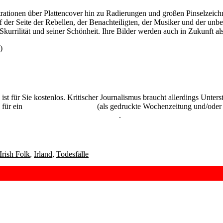
trationen über Plattencover hin zu Radierungen und großen Pinselzeichn
 der Seite der Rebellen, der Benachteiligten, der Musiker und der unbe
r Skurrilität und seiner Schönheit. Ihre Bilder werden auch in Zukunft 
)
 ist für Sie kostenlos. Kritischer Journalismus braucht allerdings Unte
 für ein
Abonnement der UZ
(als gedruckte Wochenzeitung und/oder i
kostenlos und unverbindlich testen
.
Irish Folk
,
Irland
,
Todesfälle