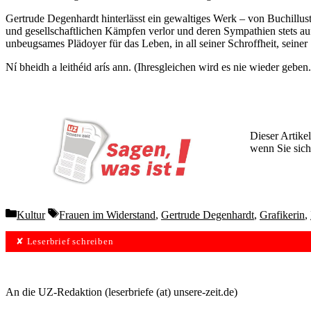
Gertrude Degenhardt hinterlässt ein gewaltiges Werk – von Buchillus
und gesellschaftlichen Kämpfen verlor und deren Sympathien stets auf
unbeugsames Plädoyer für das Leben, in all seiner Schroffheit, seine
Ní bheidh a leithéid arís ann. (Ihresgleichen wird es nie wieder geben.
Dieser Artikel
wenn Sie sich
Wochen lang 
Categories
Tags
Kultur
Frauen im Widerstand
,
Gertrude Degenhardt
,
Grafikerin
,
✘ Leserbrief schreiben
An die UZ-Redaktion (leserbriefe (at) unsere-zeit.de)