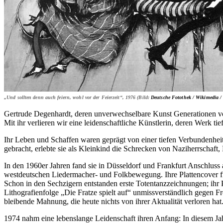
„Und sollten denn auch feiern, wohl vor der Feierzeit“, 1976 (Bild:
Deutsche Fotothek / Wikimedia /
Gertrude Degenhardt, deren unverwechselbare Kunst Generationen von
Mit ihr verlieren wir eine leidenschaftliche Künstlerin, deren Werk ti
Ihr Leben und Schaffen waren geprägt von einer tiefen Verbundenhe
gebracht, erlebte sie als Kleinkind die Schrecken von Naziherrschaf
In den 1960er Jahren fand sie in Düsseldorf und Frankfurt Anschluss
westdeutschen Liedermacher- und Folkbewegung. Ihre Plattencover f
Schon in den Sechzigern entstanden erste Totentanzzeichnungen; ihr Pl
Lithografienfolge „Die Fratze spielt auf“ unmissverständlich gegen Fr
bleibende Mahnung, die heute nichts von ihrer Aktualität verloren hat
1974 nahm eine lebenslange Leidenschaft ihren Anfang: In diesem Jah