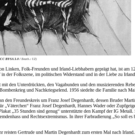
CC BY-SA 3.0 /
Bearb.: UZ)
 Linken, Folk-Freunden und Irland-Liebhabern geprägt hat, ist am 12
ef in der Folkszene, im politischen Widerstand und in der Liebe zu Irlan
it mit den Unterdrückten, den Vagabunden und den musizierenden Reb
t, Bombenkrieg und Nachkriegselend. 1956 siedelte die Familie nach Ma
 an den Freundeskreis um Franz Josef Degenhardt, dessen Bruder Martin
ür „Väterchen“ Franz Josef Degenhardt, Hannes Wader oder Zupfgeige
akat „35 Stunden sind genug“ unterstützte den Kampf der IG Metall. Spä
emdenhass und Rechtsextremismus. In ihrer Farbradierung „So soll es bl
.
r reisten Gertrude und Martin Degenhardt zum ersten Mal nach Irland. 