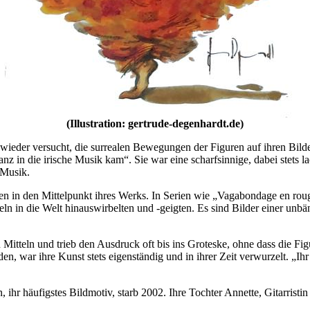
(Illustration: gertrude-degenhardt.de)
r wieder versucht, die surrealen Bewegungen der Figuren auf ihren Bi
z in die irische Musik kam“. Sie war eine scharfsinnige, dabei stets 
 Musik.
uen in den Mittelpunkt ihres Werks. In Serien wie „Vagabondage en rou
ln in die Welt hinauswirbelten und -geigten. Es sind Bilder einer unb
len Mitteln und trieb den Ausdruck oft bis ins Groteske, ohne dass die 
war ihre Kunst stets eigenständig und in ihrer Zeit verwurzelt. „Ihr B
 ihr häufigstes Bildmotiv, starb 2002. Ihre Tochter Annette, Gitarristi