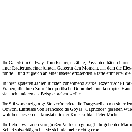
Ihr Galerist in Galway, Tom Kenny, erzählte, Passanten hätten imme
ihrer Radierung einer jungen Geigerin den Moment, „in dem die Elegan
führte – und zugleich an eine unserer erlösenden Kräfte erinnerte: die
In ihren späteren Jahren rückten zunehmend starke, exzentrische Fra
Frauen, die ihren Zorn über politische Dummheit und korruptes Hande
sie auch anderen als Beispiel geben wollte.
Ihr Stil war einzigartig: Sie verfremdete die Dargestellten mit skurri
Obwohl Einflüsse von Francisco de Goyas „Caprichos“ gesehen wurden, 
wahrheitsbesessen“, konstatierte der Kunstkritiker Peter Michel.
Ihr Leben war auch von großen Verlusten geprägt. Ihr geliebter Martin,
Schicksalsschlägen hat sie sich nie mehr richtig erholt.