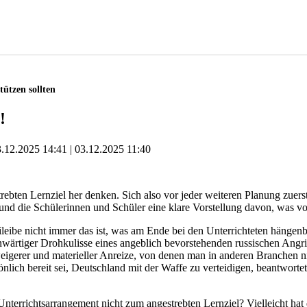
ützen sollten
!
.12.2025 14:41
03.12.2025 11:40
trebten Lernziel her denken. Sich also vor jeder weiteren Planung zuers
nd die Schülerinnen und Schüler eine klare Vorstellung davon, was vo
 beileibe nicht immer das ist, was am Ende bei den Unterrichteten hängen
ärtiger Drohkulisse eines angeblich bevorstehenden russischen Angrif
weigerer und materieller Anreize, von denen man in anderen Branchen n
ich bereit sei, Deutschland mit der Waffe zu verteidigen, beantwortet e
e Unterrichtsarrangement nicht zum angestrebten Lernziel? Vielleicht h