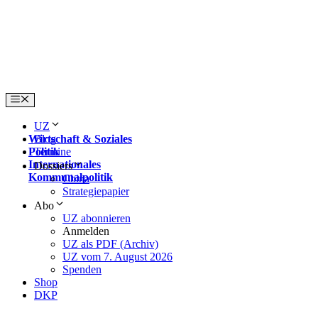
Skip
to
content
Menu
UZ
Wirtschaft & Soziales
Blog
Politik
Termine
Internationales
Dossiers
Kommunalpolitik
China
Strategiepapier
Abo
UZ abonnieren
Anmelden
UZ als PDF (Archiv)
UZ vom 7. August 2026
Spenden
Shop
DKP