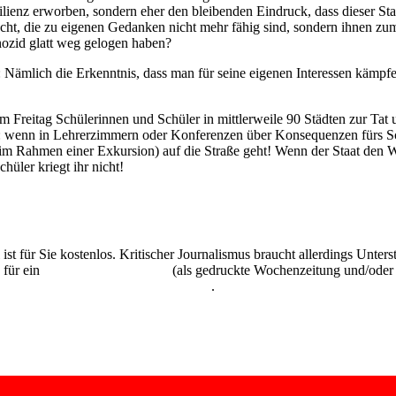
enz erworben, sondern eher den bleibenden Eindruck, dass dieser Staat 
ht, die zu eigenen Gedanken nicht mehr fähig sind, sondern ihnen zum 
nozid glatt weg gelogen haben?
r: Nämlich die Erkenntnis, dass man für seine eigenen Interessen kämp
 Freitag Schülerinnen und Schüler in mittlerweile 90 Städten zur Tat u
tzen: wenn in Lehrerzimmern oder Konferenzen über Konsequenzen fürs
a im Rahmen einer Exkursion) auf die Straße geht! Wenn der Staat den 
hüler kriegt ihr nicht!
 ist für Sie kostenlos. Kritischer Journalismus braucht allerdings Unte
 für ein
Abonnement der UZ
(als gedruckte Wochenzeitung und/oder i
kostenlos und unverbindlich testen
.