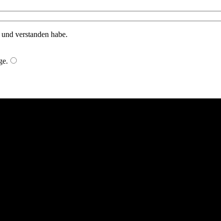
n und verstanden habe.
ge
.