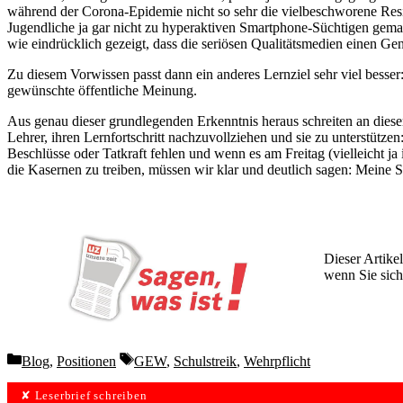
während der Corona-Epidemie nicht so sehr die vielbeschworene Resili
Jugendliche ja gar nicht zu hyperaktiven Smartphone-Süchtigen gemac
wie eindrücklich gezeigt, dass die seriösen Qualitätsmedien einen Ge
Zu diesem Vorwissen passt dann ein anderes Lernziel sehr viel besse
gewünschte öffentliche Meinung.
Aus genau dieser grundlegenden Erkenntnis heraus schreiten an diesem
Lehrer, ihren Lernfortschritt nachzuvollziehen und sie zu unterstü
Beschlüsse oder Tatkraft fehlen und wenn es am Freitag (vielleicht j
die Kasernen zu treiben, müssen wir klar und deutlich sagen: Meine Sc
Dieser Artikel
wenn Sie sich
Wochen lang 
Categories
Tags
Blog
,
Positionen
GEW
,
Schulstreik
,
Wehrpflicht
✘ Leserbrief schreiben