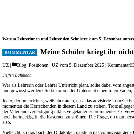
Warum Lehrerinnen und Lehrer den Schulstreik am 5. Dezember unterst
Meine Schüler kriegt ihr nicht
Categories
UZ
Blog
,
Positionen
|
UZ vom 5. Dezember 2025
|
Kommentar
03
Steffen Ballmann
Wer als Lehrerin oder Lehrer Unterricht plant, sollte dabei vom anges
und gewusst werden? So bekommt der Unterricht einen roten Faden, u
Jeder, der unterrichtet, weiß aber auch, dass das anvisierte Lernziel
momentan die Herrschenden in diesem Land zu stehen. Trotz allgegenw
der Vaterlandsverteidigung inklusive geläuterter prominenter Ex-Ver
noch hartnäckig, in die Kasernen zu strömen. Die Frage, ob man persönl
also.
Vielleicht, so fragt sich der Didaktiker, passte ja das vorangegangen