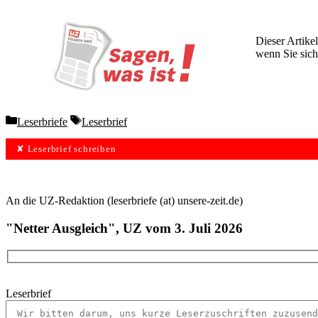
Dieser Artikel
wenn Sie sich
Wochen lang 
Categories
Tags
Leserbriefe
Leserbrief
✘ Leserbrief schreiben
An die UZ-Redaktion (leserbriefe (at) unsere-zeit.de)
"Netter Ausgleich", UZ vom 3. Juli 2026
Leserbrief