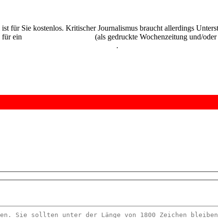
 ist für Sie kostenlos. Kritischer Journalismus braucht allerdings Unte
 für ein
Abonnement der UZ
(als gedruckte Wochenzeitung und/oder i
kostenlos und unverbindlich testen
.