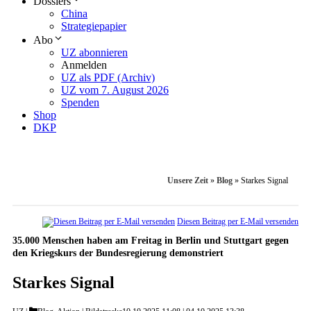
Dossiers
China
Strategiepapier
Abo
UZ abonnieren
Anmelden
UZ als PDF (Archiv)
UZ vom 7. August 2026
Spenden
Shop
DKP
Unsere Zeit
»
Blog
»
Starkes Signal
Diesen Beitrag per E-Mail versenden
35.000 Menschen haben am Freitag in Berlin und Stuttgart gegen
den Kriegskurs der Bundesregierung demonstriert
Starkes Signal
Categories