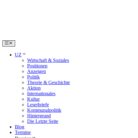
Skip
to
content
Menu
UZ
Wirtschaft & Soziales
Positionen
Anzeigen
Politik
Theorie & Geschichte
Aktion
Internationales
Kultur
Leserbriefe
Kommunalpolitik
Hintergrund
Die Letzte Seite
Blog
Termine