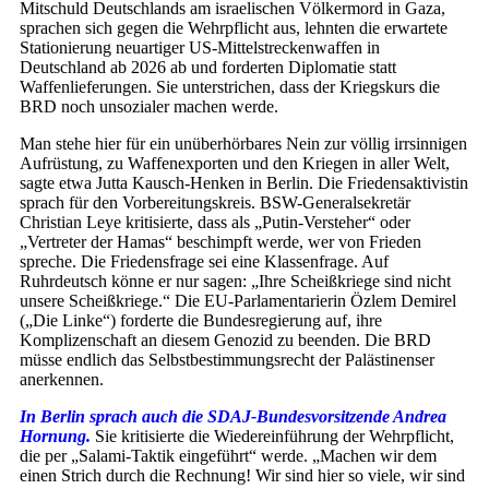
Mitschuld Deutschlands am israelischen Völkermord in Gaza,
sprachen sich gegen die Wehrpflicht aus, lehnten die erwartete
Stationierung neuartiger US-Mittelstreckenwaffen in
Deutschland ab 2026 ab und forderten Diplomatie statt
Waffenlieferungen. Sie unterstrichen, dass der Kriegskurs die
BRD noch unsozialer machen werde.
Man stehe hier für ein unüberhörbares Nein zur völlig irrsinnigen
Aufrüstung, zu Waffenexporten und den Kriegen in aller Welt,
sagte etwa Jutta Kausch-Henken in Berlin. Die Friedensaktivistin
sprach für den Vorbereitungskreis. BSW-Generalsekretär
Christian Leye kritisierte, dass als „Putin-Versteher“ oder
„Vertreter der Hamas“ beschimpft werde, wer von Frieden
spreche. Die Friedensfrage sei eine Klassenfrage. Auf
Ruhrdeutsch könne er nur sagen: „Ihre Scheißkriege sind nicht
unsere Scheißkriege.“ Die EU-Parlamentarierin Özlem Demirel
(„Die Linke“) forderte die Bundesregierung auf, ihre
Komplizenschaft an diesem Genozid zu beenden. Die BRD
müsse endlich das Selbstbestimmungsrecht der Palästinenser
anerkennen.
In Berlin sprach auch die SDAJ-Bundesvorsitzende Andrea
Hornung.
Sie kritisierte die Wiedereinführung der Wehrpflicht,
die per „Salami-Taktik eingeführt“ werde. „Machen wir dem
einen Strich durch die Rechnung! Wir sind hier so viele, wir sind