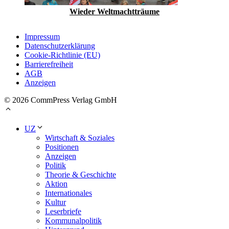
Wieder Weltmachtträume
Impressum
Datenschutzerklärung
Cookie-Richtlinie (EU)
Barrierefreiheit
AGB
Anzeigen
© 2026 CommPress Verlag GmbH
UZ
Wirtschaft & Soziales
Positionen
Anzeigen
Politik
Theorie & Geschichte
Aktion
Internationales
Kultur
Leserbriefe
Kommunalpolitik