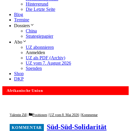
Hintergrund
Die Letzte Seite
Blog
Termine
Dossiers
China
Strategiepapier
Abo
UZ abonnieren
Anmelden
UZ als PDF (Archiv)
UZ vom 7. August 2026
Spenden
Shop
DKP
Afrikanische Union
Categories
Valentin Zill
Positionen
|
UZ vom 8. Mai 2026
|
Kommentar
Süd-Süd-Solidarität