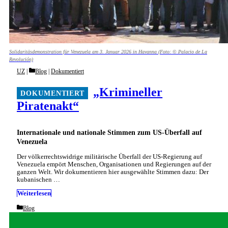
Solidaritäsdemonstration für Venezuela am 3. Januar 2026 in Havanna (Foto: © Palacio de La
Revolución)
Categories
UZ
Blog
|
Dokumentiert
„Krimineller
Piratenakt“
Internationale und nationale Stimmen zum US-Überfall auf
Venezuela
Der völkerrechtswidrige militärische Überfall der US-Regierung auf
Venezuela empört Menschen, Organisationen und Regierungen auf der
ganzen Welt. Wir dokumentieren hier ausgewählte Stimmen dazu: Der
kubanischen …
Weiterlesen
Categories
Blog