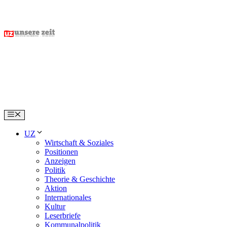
Skip
to
content
Menu
UZ
Wirtschaft & Soziales
Positionen
Anzeigen
Politik
Theorie & Geschichte
Aktion
Internationales
Kultur
Leserbriefe
Kommunalpolitik