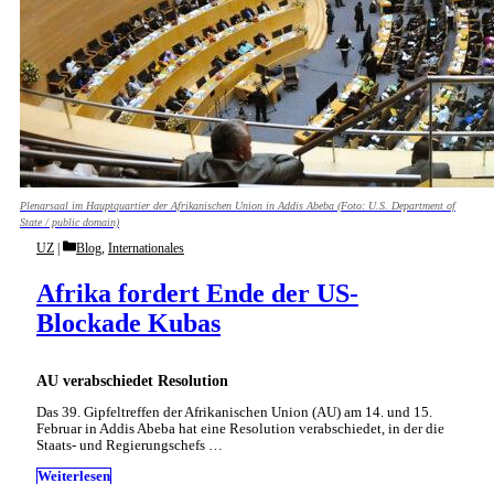
Plenarsaal im Hauptquartier der Afrikanischen Union in Addis Abeba (Foto: U.S. Department of
State / public domain)
Categories
UZ
Blog
,
Internationales
Afrika fordert Ende der US-
Blockade Kubas
AU verabschiedet Resolution
Das 39. Gipfeltreffen der Afrikanischen Union (AU) am 14. und 15.
Februar in Addis Abeba hat eine Resolution verabschiedet, in der die
Staats- und Regierungschefs …
Weiterlesen