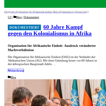
Flagge der Organisation für Afrikanische Einheit (Bild: Organization of African Unity)
Categories
UZ
Blog
|
Dokumentiert
60 Jahre Kampf
gegen den Kolonialismus in Afrika
Organisation für Afrikanische Einheit: Ausdruck veränderter
Machtverhältnisse
Die Organisation für Afrikanische Einheit (OAU) ist der Vorläufer der
Afrikanischen Union (AU). Mit ihrer Gründung heute vor 60 Jahren in
der äthiopischen Hauptstadt Addis …
Weiterlesen
Categories
Blog