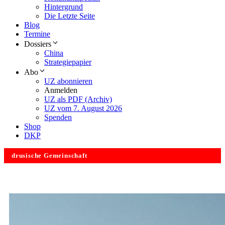
Hintergrund
Die Letzte Seite
Blog
Termine
Dossiers
China
Strategiepapier
Abo
UZ abonnieren
Anmelden
UZ als PDF (Archiv)
UZ vom 7. August 2026
Spenden
Shop
DKP
drusische Gemeinschaft