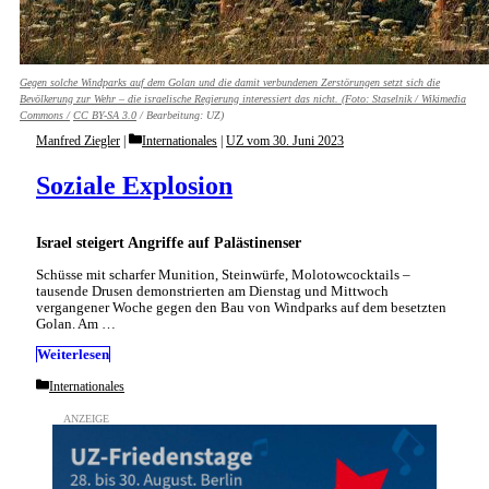
Gegen solche Windparks auf dem Golan und die damit verbundenen Zerstörungen setzt sich die
Bevölkerung zur Wehr – die israelische Regierung interessiert das nicht. (Foto:
Staselnik / Wikimedia
Commons /
CC BY-SA 3.0
/ Bearbeitung: UZ)
Categories
Manfred Ziegler
Internationales
|
UZ vom 30. Juni 2023
Soziale Explosion
Israel steigert Angriffe auf Palästinenser
Schüsse mit scharfer Munition, Steinwürfe, Molotowcocktails –
tausende Drusen demonstrierten am Dienstag und Mittwoch
vergangener Woche gegen den Bau von Windparks auf dem besetzten
Golan. Am …
Weiterlesen
Categories
Internationales