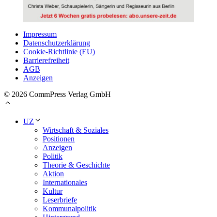
Impressum
Datenschutzerklärung
Cookie-Richtlinie (EU)
Barrierefreiheit
AGB
Anzeigen
© 2026 CommPress Verlag GmbH
UZ
Wirtschaft & Soziales
Positionen
Anzeigen
Politik
Theorie & Geschichte
Aktion
Internationales
Kultur
Leserbriefe
Kommunalpolitik