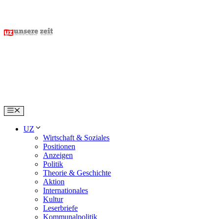
Skip
to
content
Menu
UZ
Wirtschaft & Soziales
Positionen
Anzeigen
Politik
Theorie & Geschichte
Aktion
Internationales
Kultur
Leserbriefe
Kommunalpolitik