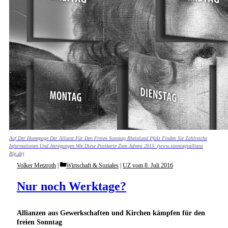
Auf Der Homepage Der Allianz Für Den Freien Sonntag Rheinland Pfalz Finden Sie Zahlreiche
Informationen Und Anregungen Wie Diese Postkarte Zum Advent 2015. (www.sonntagsallianz
Rlp.de)
Categories
Volker Metzroth
Wirtschaft & Soziales
|
UZ vom 8. Juli 2016
Nur noch Werktage?
Allianzen aus Gewerkschaften und Kirchen kämpfen für den
freien Sonntag