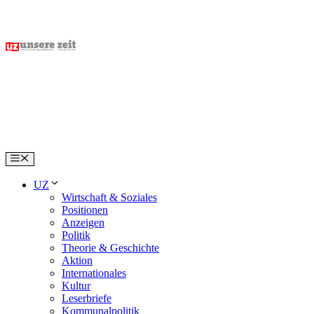
Skip
to
content
Menu
UZ
Wirtschaft & Soziales
Positionen
Anzeigen
Politik
Theorie & Geschichte
Aktion
Internationales
Kultur
Leserbriefe
Kommunalpolitik