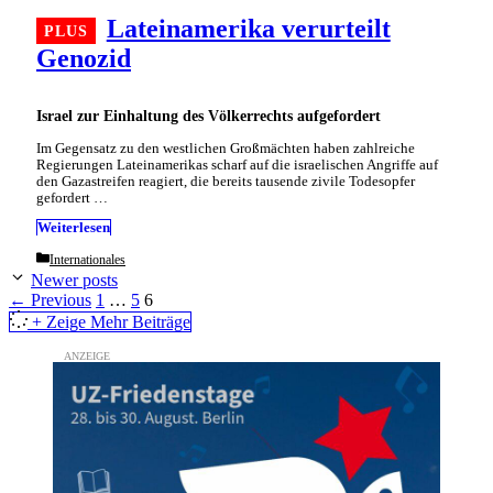
Lateinamerika verurteilt
Genozid
Israel zur Einhaltung des Völkerrechts aufgefordert
Im Gegensatz zu den westlichen Großmächten haben zahlreiche
Regierungen Lateinamerikas scharf auf die israelischen Angriffe auf
den Gazastreifen reagiert, die bereits tausende zivile Todesopfer
gefordert …
Weiterlesen
Categories
Internationales
Newer posts
Page
Page
Page
←
Previous
1
…
5
6
+ Zeige Mehr Beiträge