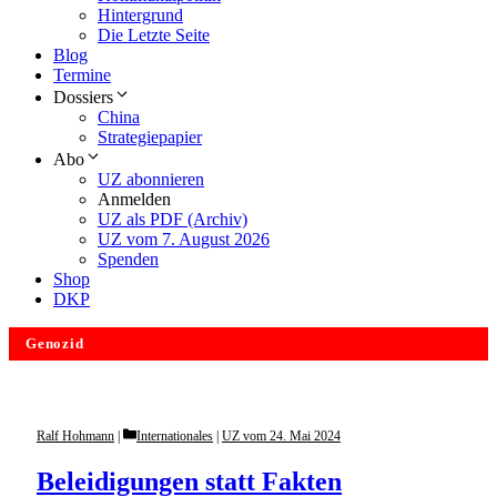
Hintergrund
Die Letzte Seite
Blog
Termine
Dossiers
China
Strategiepapier
Abo
UZ abonnieren
Anmelden
UZ als PDF (Archiv)
UZ vom 7. August 2026
Spenden
Shop
DKP
Genozid
Categories
Ralf Hohmann
Internationales
|
UZ vom 24. Mai 2024
Beleidigungen statt Fakten