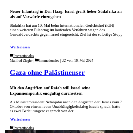
Neuer Eilantrag in Den Haag. Israel greift lieber ­Südafrika an
als auf Vorwürfe einzugehen
Südafrika hat am 10. Mai beim Internationalen Gerichtshof (IGH)
einen weiteren Eilantrag im laufenden Verfahren wegen des
Genozidverdachts gegen Israel eingereicht. Ziel ist der sofortige Stopp
…
Weiterlesen
Categories
Internationales
Categories
Manfred Ziegler
Internationales
|
UZ vom 10. Mai 2024
Gaza ohne Palästinenser
Mit den Angriffen auf Rafah will Israel seine
Expansionspolitik endgültig durchsetzen
Als Ministerpräsident Netanjahu nach den Angriffen der Hamas vom 7.
Oktober von einem neuen Unabhängigkeitskrieg Israels sprach, hatte
es zwei Bedeutungen: er sprach von der …
Weiterlesen
Categories
Internationales