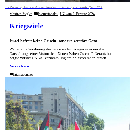
Die Zerstörung Gazas und seiner Bewohner ist das Kriegsziel Israels. (Foto: FNA)
Categories
Manfred Ziegler
Internationales
|
UZ vom 2. Februar 2024
Kriegsziele
Israel befreit keine Geiseln, sondern zerstört Gaza
War es eine Vorahnung des kommenden Krieges oder nur die
Darstellung seiner Vision des „Neuen Nahen Ostens“? Netanjahu
zeigte vor der UN-Vollversammlung am 22. September letzten …
Weiterlesen
Categories
Internationales