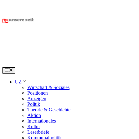
Skip
to
content
Menu
UZ
Wirtschaft & Soziales
Positionen
Anzeigen
Politik
Theorie & Geschichte
Aktion
Internationales
Kultur
Leserbriefe
Kommunalpolitik