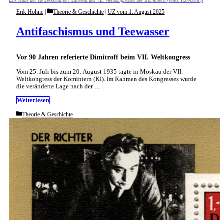
Das Haus der Gewerkschaften während des VII. Weltkongresses der Komintern (Foto: UZ-Archiv)
Categories
Erik Höhne
Theorie & Geschichte
|
UZ vom 1. August 2025
Antifaschismus und Teewasser
Vor 90 Jahren referierte Dimitroff beim VII. Weltkongress
Vom 25. Juli bis zum 20. August 1935 tagte in Moskau der VII.
Weltkongress der Komintern (KI). Im Rahmen des Kongresses wurde
die veränderte Lage nach der …
Weiterlesen
Categories
Theorie & Geschichte