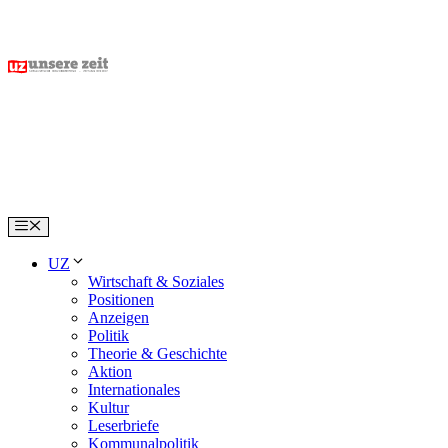
Skip
to
content
Menu
UZ
Wirtschaft & Soziales
Positionen
Anzeigen
Politik
Theorie & Geschichte
Aktion
Internationales
Kultur
Leserbriefe
Kommunalpolitik