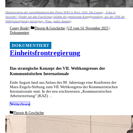
Demonstration der sozialdemokratischen Partei SFIO in Paris 1934. Die Losung „Á bas le
fascisme“ (Nieder mit dem Faschismus) bildete die gemeinsame Kampfgrundlage, aus der 1936 die
Volksfrontregierung hervorging. (Foto: public domain)
Categories
Conny Renkl
Theorie & Geschichte
|
UZ vom 14. November 2025
|
Dokumentiert
Einheitsfrontregierung
Das strategische Konzept des VII. Weltkongresses der
Kommunistischen Internationale
Ende August fand aus Anlass des 90. Jahrestags eine Konferenz der
Marx-Engels-Stiftung zum VII. Weltkongress der Kommunistischen
Internationale statt. In der neu erschienenen „Kommunistischen
Arbeiterzeitung“ (KAZ) …
Weiterlesen
Categories
Theorie & Geschichte