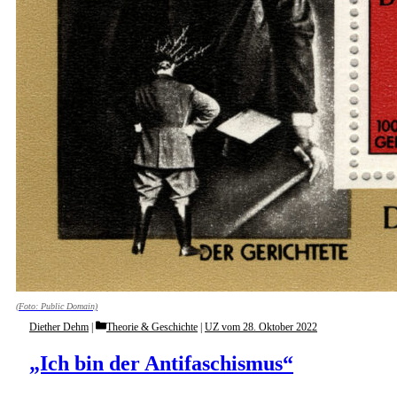
(Foto: Public Domain)
Categories
Diether Dehm
Theorie & Geschichte
|
UZ vom 28. Oktober 2022
„Ich bin der Antifaschismus“