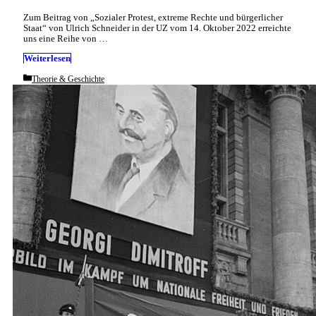
Zum Beitrag von „Sozialer Protest, extreme Rechte und bürgerlicher
Staat“ von Ulrich Schneider in der UZ vom 14. Oktober 2022 erreichte
uns eine Reihe von …
Weiterlesen
Categories
Theorie & Geschichte