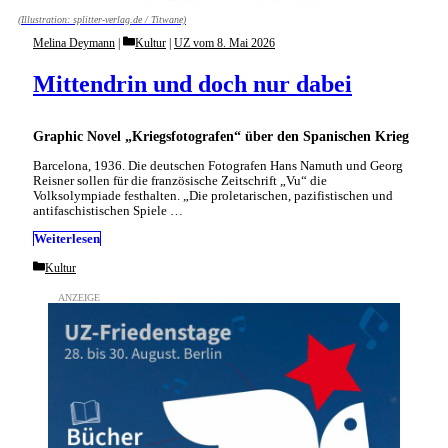
(Illustration: splitter-verlag.de / Titwane)
Categories
Melina Deymann
Kultur
|
UZ vom 8. Mai 2026
Mittendrin und doch nur dabei
Graphic Novel „Kriegsfotografen“ über den Spanischen Krieg
Barcelona, 1936. Die deutschen Fotografen Hans Namuth und Georg
Reisner sollen für die französische Zeitschrift „Vu“ die
Volksolympiade festhalten. „Die proletarischen, pazifistischen und
antifaschistischen Spiele …
Weiterlesen
Categories
Kultur