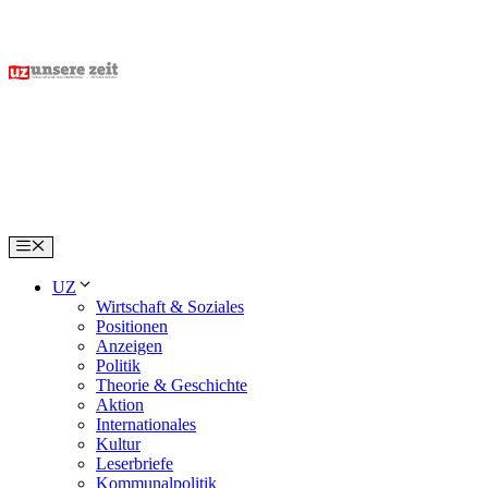
Skip
to
content
Menu
UZ
Wirtschaft & Soziales
Positionen
Anzeigen
Politik
Theorie & Geschichte
Aktion
Internationales
Kultur
Leserbriefe
Kommunalpolitik