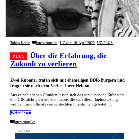
Categories
Tobias Kriele
Internationales
|
UZ vom 18. April 2025
|
UZ-PLUS
Über die Erfahrung, die
Zukunft zu verlieren
Zwei Kubaner trafen sich mit ehemaligen DDR-Bürgern und
fragten sie nach dem Verlust ihrer Heimat
Aus verschiedenen Gründen lassen sich das sozialistische Kuba und
die DDR nicht gleichsetzen. Leute, die sich dieser Ineinssetzung
widmen, sind oftmals von schlechten Intentionen geleitet. …
Weiterlesen
Categories
Internationales