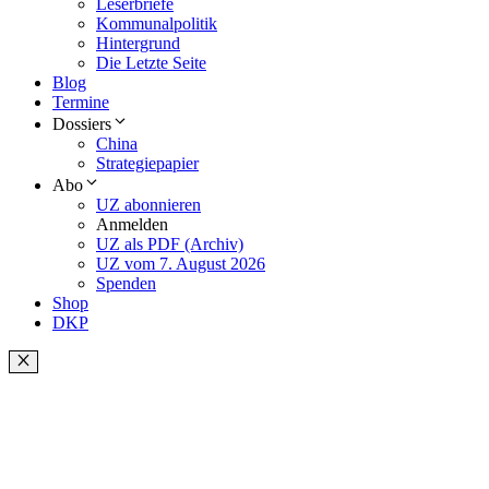
Leserbriefe
Kommunalpolitik
Hintergrund
Die Letzte Seite
Blog
Termine
Dossiers
China
Strategiepapier
Abo
UZ abonnieren
Anmelden
UZ als PDF (Archiv)
UZ vom 7. August 2026
Spenden
Shop
DKP
Schließen