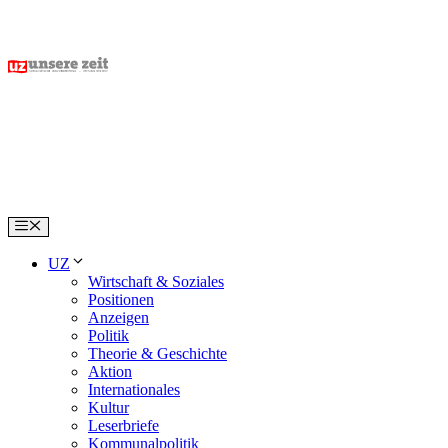
Skip
to
content
Menu
UZ
Wirtschaft & Soziales
Positionen
Anzeigen
Politik
Theorie & Geschichte
Aktion
Internationales
Kultur
Leserbriefe
Kommunalpolitik