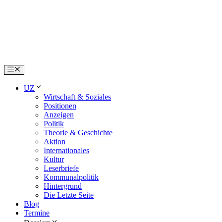
Skip
to
content
Menu
UZ
Wirtschaft & Soziales
Positionen
Anzeigen
Politik
Theorie & Geschichte
Aktion
Internationales
Kultur
Leserbriefe
Kommunalpolitik
Hintergrund
Die Letzte Seite
Blog
Termine