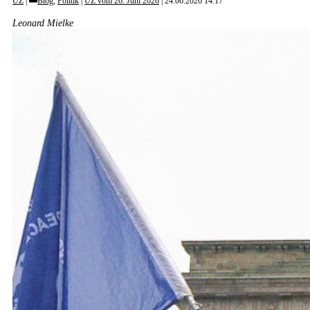
UZ
Blog
,
Politik
|
UZ vom 26. Juni 2026
24.06.2026 14:17
Leonard Mielke