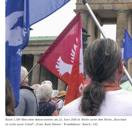
Rund 1.500 Menschen demonstrieren am 22. Juni 2026 in Berlin unter dem Motto „Russland
ist nicht unser Feind“. (Foto: Rudi Denner / R-mediabase / Bearb.: UZ)