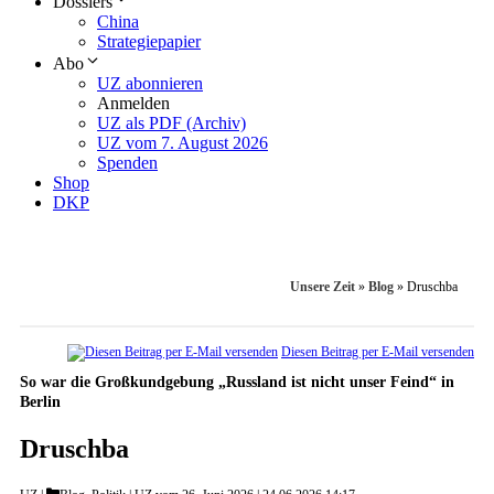
Dossiers
China
Strategiepapier
Abo
UZ abonnieren
Anmelden
UZ als PDF (Archiv)
UZ vom 7. August 2026
Spenden
Shop
DKP
Unsere Zeit
»
Blog
»
Druschba
Diesen Beitrag per E-Mail versenden
So war die Großkundgebung „Russland ist nicht unser Feind“ in
Berlin
Druschba
Categories