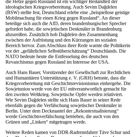
die Hetze gegen Russland ist ein wichtiger Bestandteil der
ideologischen Kriegsvorbereitung. Auch Sevim Dağdelen
(BSW) stellte fest, Deutschland erlebe eine „beispiellose geistige
Mobilmachung für einen Krieg gegen Russland“. An dieser
beteilige sich auch die AfD, deren brandenburgischer Sprecher
gefordert habe, die sowjetischen Denkmäler in Brandenburg
abzureißen. Zusätzlich hob Dağdelen den Zusammenhang
zwischen der Aufrüstung und den Kürzungen im sozialen
Bereich hervor. Zum Abschluss ihrer Rede warnte die Politikerin
vor der „gefährlichen Selbstüberschätzung“ Deutschlands. Die
NATO bedeute heute die Entfesselung des deutschen
Revanchismus gegen Russland im Inte­resse der USA.
Auch Hans Bauer, Vorsitzender der Gesellschaft zur Rechtlichen
und Humanitären Unterstützung e. V. (GRH) betonte, dass die
Kriegsvorbereitung mit Geschichtsrevisionismus einhergehe. Die
So­wjet­union werde von der EU mitverantwortlich gemacht für
den zweiten Weltkrieg. Sowjetische Opfer werden relativiert.
Wie Sevim Dağdelen stellte sich Hans Bauer in seiner Rede
ebenfalls gegen die Verfälschung sowjetischer Denkmäler in
Berlin. Unter dem Deckmantel der „Rekontextualisierung“
werde Geschichtsverfälschung betrieben, die auch von den
Grünen und „Linken“ mitgetragen werde.
Weitere Reden kamen von DDR-Radrennfahrer Täve Schur und