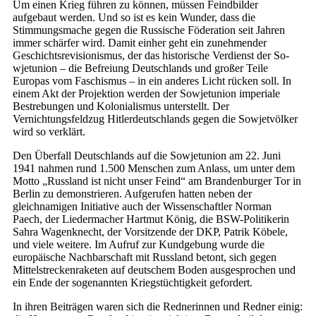
Um einen Krieg führen zu können, müssen Feindbilder
aufgebaut werden. Und so ist es kein Wunder, dass die
Stimmungsmache gegen die Russische Föderation seit Jahren
immer schärfer wird. Damit einher geht ein zunehmender
Geschichtsrevisionismus, der das historische Verdienst der So­
wjet­union – die Befreiung Deutschlands und großer Teile
Europas vom Faschismus – in ein anderes Licht rücken soll. In
einem Akt der Projektion werden der So­wjet­union imperiale
Bestrebungen und Kolonialismus unterstellt. Der
Vernichtungsfeldzug Hitlerdeutschlands gegen die Sowjetvölker
wird so verklärt.
Den Überfall Deutschlands auf die So­wjet­union am 22. Juni
1941 nahmen rund 1.500 Menschen zum Anlass, um unter dem
Motto „Russland ist nicht unser Feind“ am Brandenburger Tor in
Berlin zu demonstrieren. Aufgerufen hatten neben der
gleichnamigen Initiative auch der Wissenschaftler Norman
Paech, der Liedermacher Hartmut König, die BSW-Politikerin
Sahra Wagenknecht, der Vorsitzende der DKP, Patrik Köbele,
und viele weitere. Im Aufruf zur Kundgebung wurde die
europäische Nachbarschaft mit Russland betont, sich gegen
Mittelstreckenraketen auf deutschem Boden ausgesprochen und
ein Ende der sogenannten Kriegstüchtigkeit gefordert.
In ihren Beiträgen waren sich die Rednerinnen und Redner einig: