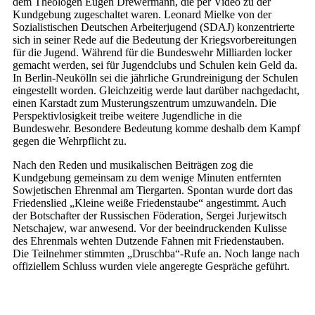
dem Theologen Eugen Drewermann, die per Video zu der
Kundgebung zugeschaltet waren. Leonard Mielke von der
Sozialistischen Deutschen Arbeiterjugend (SDAJ) konzentrierte
sich in seiner Rede auf die Bedeutung der Kriegsvorbereitungen
für die Jugend. Während für die Bundeswehr Milliarden locker
gemacht werden, sei für Jugendclubs und Schulen kein Geld da.
In Berlin-Neukölln sei die jährliche Grundreinigung der Schulen
eingestellt worden. Gleichzeitig werde laut darüber nachgedacht,
einen Karstadt zum Musterungszentrum umzuwandeln. Die
Perspektivlosigkeit treibe weitere Jugendliche in die
Bundeswehr. Besondere Bedeutung komme deshalb dem Kampf
gegen die Wehrpflicht zu.
Nach den Reden und musikalischen Beiträgen zog die
Kundgebung gemeinsam zu dem wenige Minuten entfernten
Sowjetischen Ehrenmal am Tiergarten. Spontan wurde dort das
Friedenslied „Kleine weiße Friedenstaube“ angestimmt. Auch
der Botschafter der Russischen Föderation, Sergei Jurjewitsch
Netschajew, war anwesend. Vor der beeindruckenden Kulisse
des Ehrenmals wehten Dutzende Fahnen mit Friedenstauben.
Die Teilnehmer stimmten „Druschba“-Rufe an. Noch lange nach
offiziellem Schluss wurden viele angeregte Gespräche geführt.