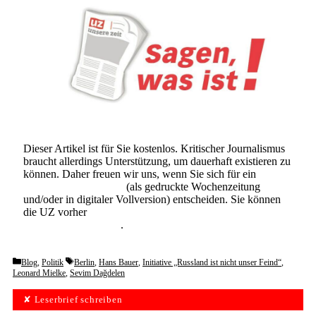
Dieser Artikel ist für Sie kostenlos. Kritischer Journalismus
braucht allerdings Unterstützung, um dauerhaft existieren zu
können. Daher freuen wir uns, wenn Sie sich für ein
Abonnement der UZ
(als gedruckte Wochenzeitung
und/oder in digitaler Vollversion) entscheiden. Sie können
die UZ vorher
6 Wochen lang kostenlos und
unverbindlich testen
.
Categories
Tags
Blog
,
Politik
Berlin
,
Hans Bauer
,
Initiative „Russland ist nicht unser Feind“
,
Leonard Mielke
,
Sevim Dağdelen
✘ Leserbrief schreiben