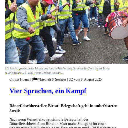
Mit Musik, gemeinsamen Tänzen und lautstarken Parolen für einen Tarifvertrag bei Birtat
(Ludwigsburg, 31. Juli) (Foto: Christa Hourani)
Categories
Christa Hourani
Wirtschaft & Soziales
|
UZ vom 8. August 2025
Vier Sprachen, ein Kampf
Dönerfleischhersteller Birtat: Belegschaft geht in unbefristeten
Streik
Nach neun Warnstreiks hat sich die Belegschaft des
Dönerfleischherstellers Birtat in Murr (nahe Stuttgart) für einen