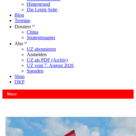
Hintergrund
Die Letzte Seite
Blog
Termine
Dossiers
China
Strategiepapier
Abo
UZ abonnieren
Anmelden
UZ als PDF (Archiv)
UZ vom 7. August 2026
Spenden
Shop
DKP
Murr