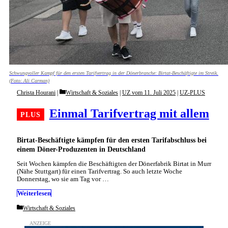
Schwungvoller Kampf für den ersten Tarifvertrag in der Dönerbranche: Birtat-Beschäftigte im Streik.
(Foto: Ali Carman)
Categories
Christa Hourani
Wirtschaft & Soziales
|
UZ vom 11. Juli 2025
|
UZ-PLUS
Einmal Tarifvertrag mit allem
Birtat-Beschäftigte kämpfen für den ersten Tarifabschluss bei
einem Döner-Produzenten in Deutschland
Seit Wochen kämpfen die Beschäftigten der Dönerfabrik Birtat in Murr
(Nähe Stuttgart) für einen Tarifvertrag. So auch letzte Woche
Donnerstag, wo sie am Tag vor …
Weiterlesen
Categories
Wirtschaft & Soziales