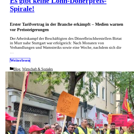
Es gibt keine Lohn-Dönerpreis-
Spirale!
Erster Tarifvertrag in der Branche erkämpft – Medien warnen
vor Preissteigerungen
Der Arbeitskampf der Beschäftigten des Dönerfleischherstellers Birtat
in Murr nahe Stuttgart war erfolgreich: Nach Monaten von
Verhandlungen und Warnstreiks sowie eine Woche, nachdem sich die
…
Weiterlesen
Categories
Blog
,
Wirtschaft & Soziales