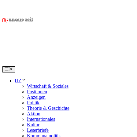
Skip
to
content
Menu
UZ
Wirtschaft & Soziales
Positionen
Anzeigen
Politik
Theorie & Geschichte
Aktion
Internationales
Kultur
Leserbriefe
Kommunalpolitik