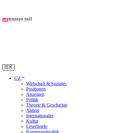
Skip
to
content
Menu
UZ
Wirtschaft & Soziales
Positionen
Anzeigen
Politik
Theorie & Geschichte
Aktion
Internationales
Kultur
Leserbriefe
Kommunalpolitik