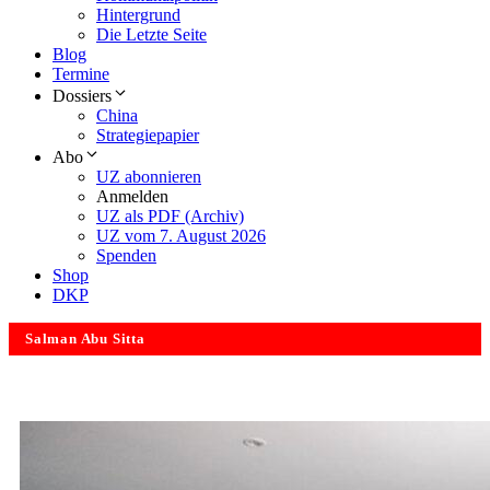
Hintergrund
Die Letzte Seite
Blog
Termine
Dossiers
China
Strategiepapier
Abo
UZ abonnieren
Anmelden
UZ als PDF (Archiv)
UZ vom 7. August 2026
Spenden
Shop
DKP
Salman Abu Sitta