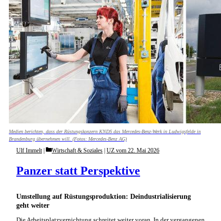
Medien berichten, dass der Rüstungskonzern KNDS das Mercedes-Benz-Werk in Ludwigsfelde in
Brandenburg übernehmen will. (Fotos: Mercedes-Benz AG)
Categories
Ulf Immelt
Wirtschaft & Soziales
|
UZ vom 22. Mai 2026
Panzer statt Perspektive
Umstellung auf Rüstungsproduktion: Deindustrialisierung
geht weiter
Die Arbeitsplatzvernichtung schreitet weiter voran. In der vergangenen