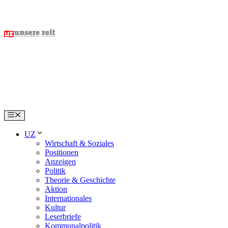
Skip
to
content
Menu
UZ
Wirtschaft & Soziales
Positionen
Anzeigen
Politik
Theorie & Geschichte
Aktion
Internationales
Kultur
Leserbriefe
Kommunalpolitik