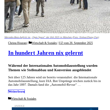
Mercedes-Benz-Auftritt im „Open Space“ der IAA 2025 in München (Foto: Xinhua/Zhang Fan)
Categories
Christa Hourani
Wirtschaft & Soziales
|
UZ vom 26. September 2025
In hundert Jahren nix gelernt
Während der Internationalen Automobilausstellung wurden
Themen wie Stellenabbau und Konversion ausgeblendet
Seit über 125 Jahren wird sie bereits veranstaltet: die Internationale
Automobilausstellung, kurz IAA. Ihre Ursprünge reichen zurück bis in
das Jahr 1897. Damals fand die „Automobil-Revue“ …
Weiterlesen
Categories
Wirtschaft & Soziales