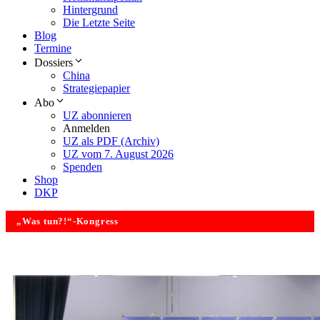
Hintergrund
Die Letzte Seite
Blog
Termine
Dossiers
China
Strategiepapier
Abo
UZ abonnieren
Anmelden
UZ als PDF (Archiv)
UZ vom 7. August 2026
Spenden
Shop
DKP
„Was tun?!“-Kongress