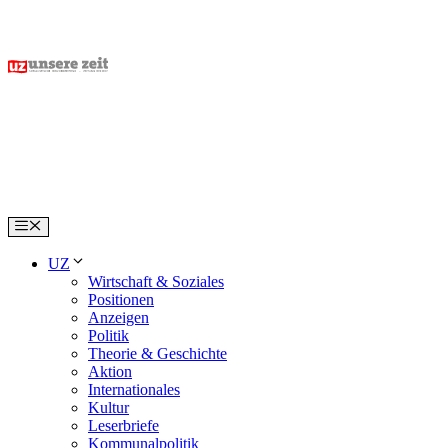
Skip
to
content
Menu
UZ
Wirtschaft & Soziales
Positionen
Anzeigen
Politik
Theorie & Geschichte
Aktion
Internationales
Kultur
Leserbriefe
Kommunalpolitik