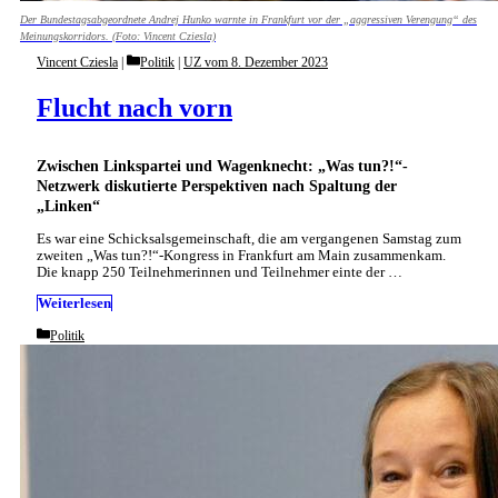
Der Bundestagsabgeordnete Andrej Hunko warnte in Frankfurt vor der „aggressiven Verengung“ des
Meinungskorridors. (Foto: Vincent Cziesla)
Categories
Vincent Cziesla
Politik
|
UZ vom 8. Dezember 2023
Flucht nach vorn
Zwischen Linkspartei und Wagenknecht: „Was tun?!“-
Netzwerk diskutierte Perspektiven nach Spaltung der
„Linken“
Es war eine Schicksalsgemeinschaft, die am vergangenen Samstag zum
zweiten „Was tun?!“-Kongress in Frankfurt am Main zusammenkam.
Die knapp 250 Teilnehmerinnen und Teilnehmer einte der …
Weiterlesen
Categories
Politik