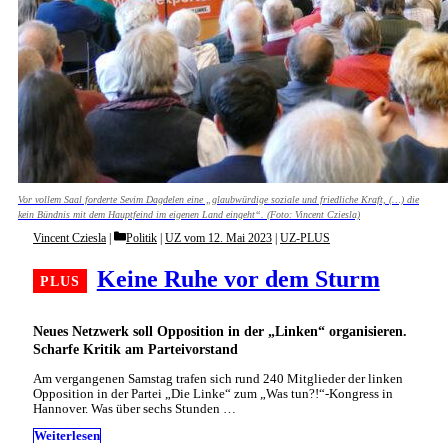
Vor vollem Saal forderte Sevim Dagdelen eine „glaubwürdige soziale und friedliche Kraft, (…) die
kein Bündnis mit dem Hauptfeind im eigenen Land eingeht“. (Foto: Vincent Cziesla)
Categories
Vincent Cziesla
Politik
|
UZ vom 12. Mai 2023
|
UZ-PLUS
Keine Ruhe vor dem Sturm
Neues Netzwerk soll Opposition in der „Linken“ organisieren.
Scharfe Kritik am Parteivorstand
Am vergangenen Samstag trafen sich rund 240 Mitglieder der linken
Opposition in der Partei „Die Linke“ zum „Was tun?!“-Kongress in
Hannover. Was über sechs Stunden …
Weiterlesen