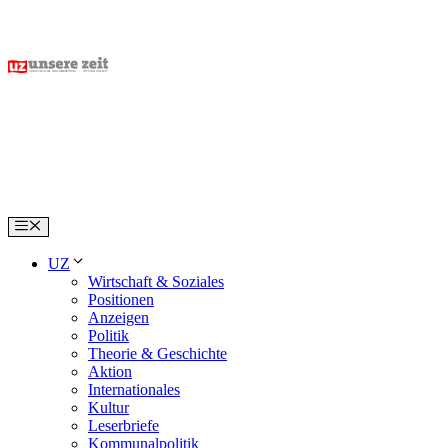
Skip
to
content
Menu
UZ
Wirtschaft & Soziales
Positionen
Anzeigen
Politik
Theorie & Geschichte
Aktion
Internationales
Kultur
Leserbriefe
Kommunalpolitik