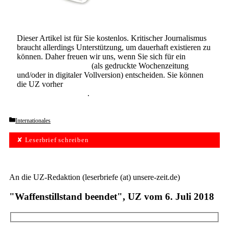
Dieser Artikel ist für Sie kostenlos. Kritischer Journalismus
braucht allerdings Unterstützung, um dauerhaft existieren zu
können. Daher freuen wir uns, wenn Sie sich für ein
Abonnement der UZ
(als gedruckte Wochenzeitung
und/oder in digitaler Vollversion) entscheiden. Sie können
die UZ vorher
6 Wochen lang kostenlos und
unverbindlich testen
.
Categories
Internationales
✘ Leserbrief schreiben
An die UZ-Redaktion (leserbriefe (at) unsere-zeit.de)
"Waffenstillstand beendet", UZ vom 6. Juli 2018