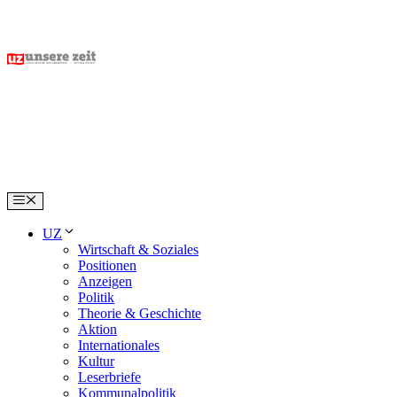
Skip
to
content
Menu
UZ
Wirtschaft & Soziales
Positionen
Anzeigen
Politik
Theorie & Geschichte
Aktion
Internationales
Kultur
Leserbriefe
Kommunalpolitik