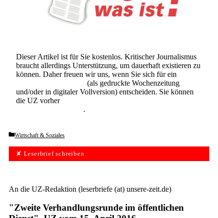
Dieser Artikel ist für Sie kostenlos. Kritischer Journalismus
braucht allerdings Unterstützung, um dauerhaft existieren zu
können. Daher freuen wir uns, wenn Sie sich für ein
Abonnement der UZ
(als gedruckte Wochenzeitung
und/oder in digitaler Vollversion) entscheiden. Sie können
die UZ vorher
6 Wochen lang kostenlos und
unverbindlich testen
.
Categories
Wirtschaft & Soziales
✘ Leserbrief schreiben
An die UZ-Redaktion (leserbriefe (at) unsere-zeit.de)
"Zweite Verhandlungsrunde im öffentlichen