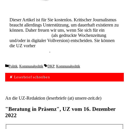
Dieser Artikel ist für Sie kostenlos. Kritischer Journalismus
braucht allerdings Unterstützung, um dauerhaft existieren zu
können. Daher freuen wir uns, wenn Sie sich für ein
Abonnement der UZ
(als gedruckte Wochenzeitung
und/oder in digitaler Vollversion) entscheiden. Sie können
die UZ vorher
6 Wochen lang kostenlos und
unverbindlich testen
.
Categories
Tags
Politik
,
Kommunalpolitik
DKP
,
Kommunalpolitik
✘ Leserbrief schreiben
An die UZ-Redaktion (leserbriefe (at) unsere-zeit.de)
"Beratung in Präsenz", UZ vom 16. Dezember
2022