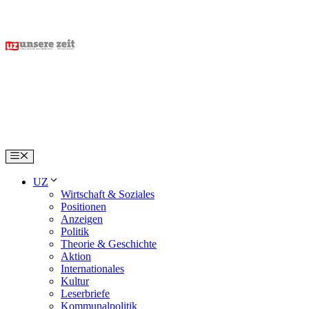
Skip
to
content
Menu
UZ
Wirtschaft & Soziales
Positionen
Anzeigen
Politik
Theorie & Geschichte
Aktion
Internationales
Kultur
Leserbriefe
Kommunalpolitik