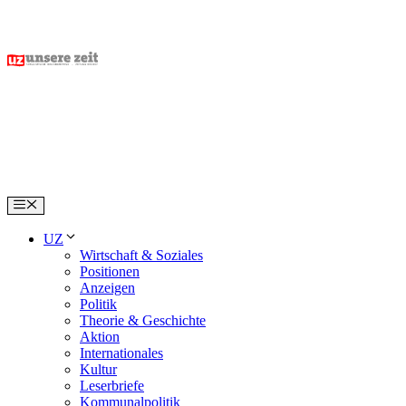
Skip
to
content
Menu
UZ
Wirtschaft & Soziales
Positionen
Anzeigen
Politik
Theorie & Geschichte
Aktion
Internationales
Kultur
Leserbriefe
Kommunalpolitik