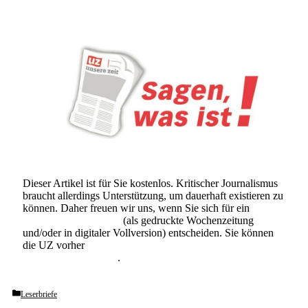
Dieser Artikel ist für Sie kostenlos. Kritischer Journalismus
braucht allerdings Unterstützung, um dauerhaft existieren zu
können. Daher freuen wir uns, wenn Sie sich für ein
Abonnement der UZ
(als gedruckte Wochenzeitung
und/oder in digitaler Vollversion) entscheiden. Sie können
die UZ vorher
6 Wochen lang kostenlos und
unverbindlich testen
.
Categories
Leserbriefe