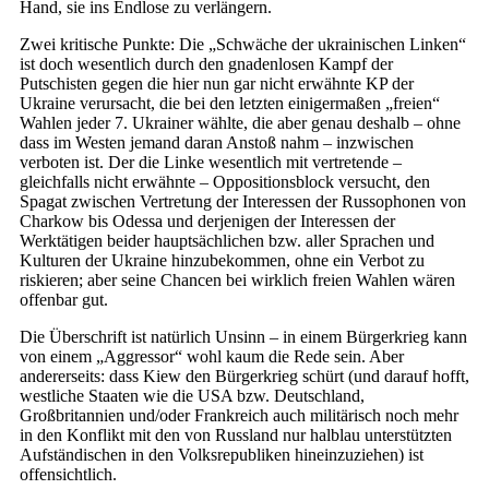
Hand, sie ins Endlose zu verlängern.
Zwei kritische Punkte: Die „Schwäche der ukrainischen Linken“
ist doch wesentlich durch den gnadenlosen Kampf der
Putschisten gegen die hier nun gar nicht erwähnte KP der
Ukraine verursacht, die bei den letzten einigermaßen „freien“
Wahlen jeder 7. Ukrainer wählte, die aber genau deshalb – ohne
dass im Westen jemand daran Anstoß nahm – inzwischen
verboten ist. Der die Linke wesentlich mit vertretende –
gleichfalls nicht erwähnte – Oppositionsblock versucht, den
Spagat zwischen Vertretung der Interessen der Russophonen von
Charkow bis Odessa und derjenigen der Interessen der
Werktätigen beider hauptsächlichen bzw. aller Sprachen und
Kulturen der Ukraine hinzubekommen, ohne ein Verbot zu
riskieren; aber seine Chancen bei wirklich freien Wahlen wären
offenbar gut.
Die Überschrift ist natürlich Unsinn – in einem Bürgerkrieg kann
von einem „Aggressor“ wohl kaum die Rede sein. Aber
andererseits: dass Kiew den Bürgerkrieg schürt (und darauf hofft,
westliche Staaten wie die USA bzw. Deutschland,
Großbritannien und/oder Frankreich auch militärisch noch mehr
in den Konflikt mit den von Russland nur halblau unterstützten
Aufständischen in den Volksrepubliken hineinzuziehen) ist
offensichtlich.