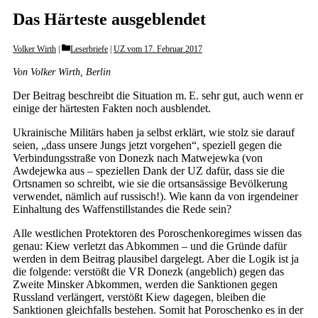
Das Härteste ausgeblendet
Categories
Volker Wirth
Leserbriefe
|
UZ vom 17. Februar 2017
Von Volker Wirth, Berlin
Der Beitrag beschreibt die Situation m. E. sehr gut, auch wenn er
einige der härtesten Fakten noch ausblendet.
Ukrainische Militärs haben ja selbst erklärt, wie stolz sie darauf
seien, „dass unsere Jungs jetzt vorgehen“, speziell gegen die
Verbindungsstraße von Donezk nach Matwejewka (von
Awdejewka aus – speziellen Dank der UZ dafür, dass sie die
Ortsnamen so schreibt, wie sie die ortsansässige Bevölkerung
verwendet, nämlich auf russisch!). Wie kann da von irgendeiner
Einhaltung des Waffenstillstandes die Rede sein?
Alle westlichen Protektoren des Poroschenkoregimes wissen das
genau: Kiew verletzt das Abkommen – und die Gründe dafür
werden in dem Beitrag plausibel dargelegt. Aber die Logik ist ja
die folgende: verstößt die VR Donezk (angeblich) gegen das
Zweite Minsker Abkommen, werden die Sanktionen gegen
Russland verlängert, verstößt Kiew dagegen, bleiben die
Sanktionen gleichfalls bestehen. Somit hat Poroschenko es in der