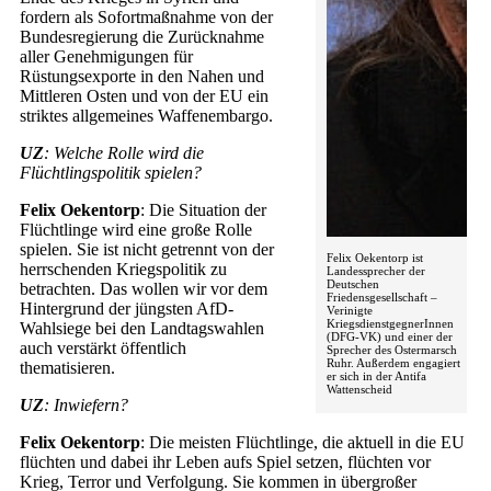
fordern als Sofortmaßnahme von der
Bundesregierung die Zurücknahme
aller Genehmigungen für
Rüstungsexporte in den Nahen und
Mittleren Osten und von der EU ein
striktes allgemeines Waffenembargo.
UZ
: Welche Rolle wird die
Flüchtlingspolitik spielen?
Felix Oekentorp
: Die Situation der
Flüchtlinge wird eine große Rolle
spielen. Sie ist nicht getrennt von der
Felix Oekentorp ist
herrschenden Kriegspolitik zu
Landessprecher der
Deutschen
betrachten. Das wollen wir vor dem
Friedensgesellschaft –
Hintergrund der jüngsten AfD-
Verinigte
KriegsdienstgegnerInnen
Wahlsiege bei den Landtagswahlen
(DFG-VK) und einer der
auch verstärkt öffentlich
Sprecher des Ostermarsch
Ruhr. Außerdem engagiert
thematisieren.
er sich in der Antifa
Wattenscheid
UZ
: Inwiefern?
Felix Oekentorp
: Die meisten Flüchtlinge, die aktuell in die EU
flüchten und dabei ihr Leben aufs Spiel setzen, flüchten vor
Krieg, Terror und Verfolgung. Sie kommen in übergroßer