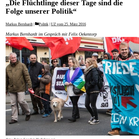
„Die Flüchtlinge dieser Tage sind die
Folge unserer Politik“
Categories
Markus Bernhardt
Politik
|
UZ vom 25. März 2016
Markus Bernhardt im Gespräch mit Felix Oekentorp