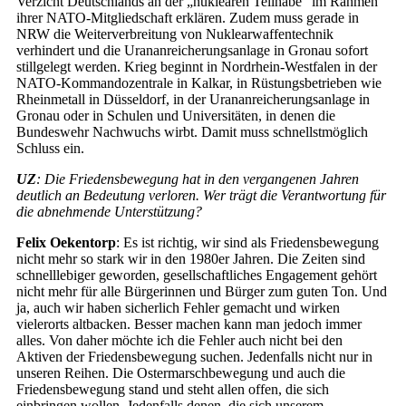
Verzicht Deutschlands an der „nuklearen Teilhabe“ im Rahmen
ihrer NATO-Mitgliedschaft erklären. Zudem muss gerade in
NRW die Weiterverbreitung von Nuklearwaffentechnik
verhindert und die Urananreicherungsanlage in Gronau sofort
stillgelegt werden. Krieg beginnt in Nordrhein-Westfalen in der
NATO-Kommandozentrale in Kalkar, in Rüstungsbetrieben wie
Rheinmetall in Düsseldorf, in der Urananreicherungsanlage in
Gronau oder in Schulen und Universitäten, in denen die
Bundeswehr Nachwuchs wirbt. Damit muss schnellstmöglich
Schluss ein.
UZ
: Die Friedensbewegung hat in den vergangenen Jahren
deutlich an Bedeutung verloren. Wer trägt die Verantwortung für
die abnehmende Unterstützung?
Felix Oekentorp
: Es ist richtig, wir sind als Friedensbewegung
nicht mehr so stark wir in den 1980er Jahren. Die Zeiten sind
schnelllebiger geworden, gesellschaftliches Engagement gehört
nicht mehr für alle Bürgerinnen und Bürger zum guten Ton. Und
ja, auch wir haben sicherlich Fehler gemacht und wirken
vielerorts altbacken. Besser machen kann man jedoch immer
alles. Von daher möchte ich die Fehler auch nicht bei den
Aktiven der Friedensbewegung suchen. Jedenfalls nicht nur in
unseren Reihen. Die Ostermarschbewegung und auch die
Friedensbewegung stand und steht allen offen, die sich
einbringen wollen. Jedenfalls denen, die sich unserem