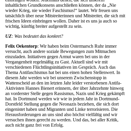
inhaltlichen Grundkonsens anschließen können, der da „Nie
wieder Krieg, nie wieder Faschismus!“ lautet. Wir freuen uns
tatsächlich über neue Mitstreiterinnen und Mitstreiter, die sich mit
frischen Ideen einbringen wollen. Daher ist es uns ja auch so
wichtig, künftig breiter aufgestellt zu sein.
UZ
: Was bedeutet das konkret?
Felix Oekentorp
: Wir haben beim Ostermarsch Ruhr immer
versucht, auch andere soziale Bewegungen zum Mitmachen
einzuladen. Initiativen gegen Armut waren bei uns in der
Vergangenheit regelmäßig zu Gast. Aktuell sind wir mit
verschiedenen Flüchtlingsinitiativen im Gespräch. Auch das
Thema Antifaschismus hat bei uns einen hohen Stellenwert. In
diesem Jahr werden wir bei unserem Zwischenstopp in
Wattenscheid an den im letzten Jahr leider verstorbenen Antifa-
Aktivisten Hannes Bienert erinnern, der über Jahrzehnte hinweg
an vorderster Stelle gegen Rassismus, Nazis und Krieg gekämpft
hat. In Dortmund werden wir wie in jedem Jahr in Dortmund-
Dorstfeld Stellung gegen die Neonazis beziehen, die sich dort
eingenistet haben und Migranten und Linke terrorisieren. Die
Herausforderungen an uns sind also höchst vielfältig und wir
versuchen ihnen gerecht zu werden. Und das, bei aller Kritik,
auch nicht ganz frei von Erfolg.