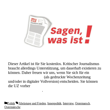
Dieser Artikel ist für Sie kostenlos. Kritischer Journalismus
braucht allerdings Unterstützung, um dauerhaft existieren zu
können. Daher freuen wir uns, wenn Sie sich für ein
Abonnement der UZ
(als gedruckte Wochenzeitung
und/oder in digitaler Vollversion) entscheiden. Sie können
die UZ vorher
6 Wochen lang kostenlos und
unverbindlich testen
.
Categories
Tags
Politik
Abrüstung und Frieden
,
Innenpolitik
,
Interview
,
Ostermarsch
,
Ostermärsche