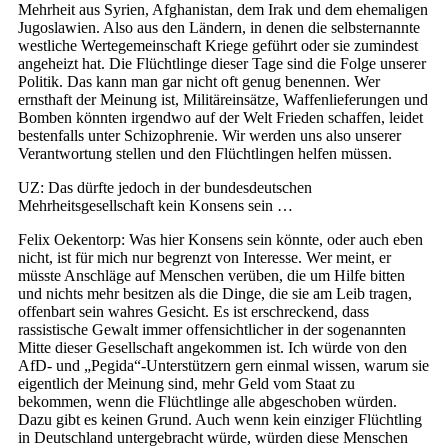
Mehrheit aus Syrien, Afghanistan, dem Irak und dem ehemaligen
Jugoslawien. Also aus den Ländern, in denen die selbsternannte
westliche Wertegemeinschaft Kriege geführt oder sie zumindest
angeheizt hat. Die Flüchtlinge dieser Tage sind die Folge unserer
Politik. Das kann man gar nicht oft genug benennen. Wer
ernsthaft der Meinung ist, Militäreinsätze, Waffenlieferungen und
Bomben könnten irgendwo auf der Welt Frieden schaffen, leidet
bestenfalls unter Schizophrenie. Wir werden uns also unserer
Verantwortung stellen und den Flüchtlingen helfen müssen.
UZ: Das dürfte jedoch in der bundesdeutschen
Mehrheitsgesellschaft kein Konsens sein …
Felix Oekentorp: Was hier Konsens sein könnte, oder auch eben
nicht, ist für mich nur begrenzt von Interesse. Wer meint, er
müsste Anschläge auf Menschen verüben, die um Hilfe bitten
und nichts mehr besitzen als die Dinge, die sie am Leib tragen,
offenbart sein wahres Gesicht. Es ist erschreckend, dass
rassistische Gewalt immer offensichtlicher in der sogenannten
Mitte dieser Gesellschaft angekommen ist. Ich würde von den
AfD- und „Pegida“-Unterstützern gern einmal wissen, warum sie
eigentlich der Meinung sind, mehr Geld vom Staat zu
bekommen, wenn die Flüchtlinge alle abgeschoben würden.
Dazu gibt es keinen Grund. Auch wenn kein einziger Flüchtling
in Deutschland untergebracht würde, würden diese Menschen