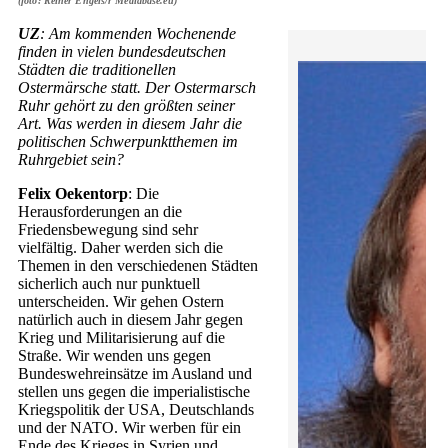
(foto: Reiner Engels/r Mediabase.eu)
UZ
: Am kommenden Wochenende
finden in vielen bundesdeutschen
Städten die traditionellen
Ostermärsche statt. Der Ostermarsch
Ruhr gehört zu den größten seiner
Art. Was werden in diesem Jahr die
politischen Schwerpunktthemen im
Ruhrgebiet sein?
Felix Oekentorp
: Die
Herausforderungen an die
Friedensbewegung sind sehr
vielfältig. Daher werden sich die
Themen in den verschiedenen Städten
sicherlich auch nur punktuell
unterscheiden. Wir gehen Ostern
natürlich auch in diesem Jahr gegen
Krieg und Militarisierung auf die
Straße. Wir wenden uns gegen
Bundeswehreinsätze im Ausland und
stellen uns gegen die imperialistische
Kriegspolitik der USA, Deutschlands
und der NATO. Wir werben für ein
Ende des Krieges in Syrien und