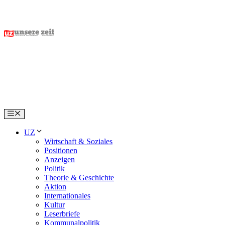
Skip
to
content
Menu
UZ
Wirtschaft & Soziales
Positionen
Anzeigen
Politik
Theorie & Geschichte
Aktion
Internationales
Kultur
Leserbriefe
Kommunalpolitik