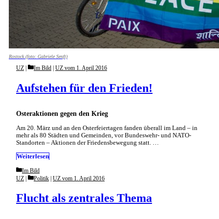
Rostock (foto: Gabriele Senft)
Categories
UZ
Im Bild
|
UZ vom 1. April 2016
Aufstehen für den Frieden!
Osteraktionen gegen den Krieg
Am 20. März und an den Osterfeiertagen fanden überall im Land – in
mehr als 80 Städten und Gemeinden, vor Bundeswehr- und NATO-
Standorten – Aktionen der Friedensbewegung statt. …
Weiterlesen
Categories
Im Bild
Categories
UZ
Politik
|
UZ vom 1. April 2016
Flucht als zentrales Thema