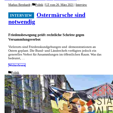
Categories
Markus Bernhardt
Politik
|
UZ vom 26. März 2021
|
Interview
Ostermärsche sind
notwendig
Friedensbewegung prüft rechtliche Schritte gegen
Versammlungsverbot
Vielerorts sind Friedenskundgebungen und -demonstrationen an
Ostern geplant. Die Bund- und Länderchefs verfügten jedoch ein
generelles Verbot für Ansammlungen im öffentlichen Raum. Was das
bedeutet, …
Weiterlesen
Categories
Politik