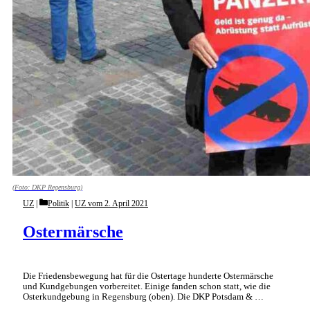
(Foto: DKP Regensburg)
Categories
UZ
Politik
|
UZ vom 2. April 2021
Ostermärsche
Die Friedensbewegung hat für die Ostertage hunderte Ostermärsche
und Kundgebungen vorbereitet. Einige fanden schon statt, wie die
Osterkundgebung in Regensburg (oben). Die DKP Potsdam & …