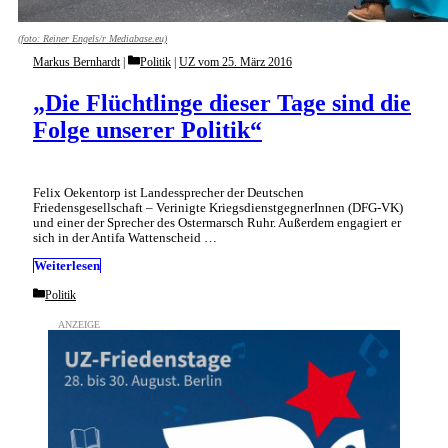
(foto: Reiner Engels/r Mediabase.eu)
Categories
Markus Bernhardt
Politik
|
UZ vom 25. März 2016
„Die Flüchtlinge dieser Tage sind die
Folge unserer Politik“
Felix Oekentorp ist Landessprecher der Deutschen
Friedensgesellschaft – Verinigte KriegsdienstgegnerInnen (DFG-VK)
und einer der Sprecher des Ostermarsch Ruhr. Außerdem engagiert er
sich in der Antifa Wattenscheid …
Weiterlesen
Categories
Politik