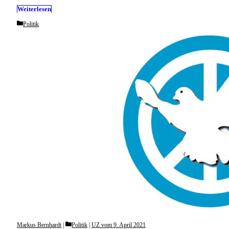
Weiterlesen
Categories
Politik
Categories
Markus Bernhardt
Politik
|
UZ vom 9. April 2021