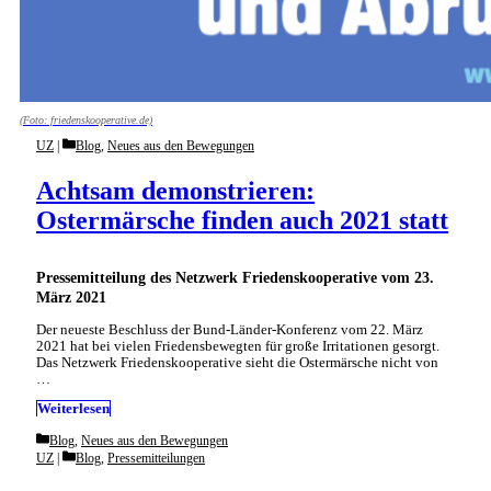
(Foto: friedenskooperative.de)
Categories
UZ
Blog
,
Neues aus den Bewegungen
Achtsam demonstrieren:
Ostermärsche finden auch 2021 statt
Pressemitteilung des Netzwerk Friedenskooperative vom 23.
März 2021
Der neueste Beschluss der Bund-Länder-Konferenz vom 22. März
2021 hat bei vielen Friedensbewegten für große Irritationen gesorgt.
Das Netzwerk Friedenskooperative sieht die Ostermärsche nicht von
…
Weiterlesen
Categories
Blog
,
Neues aus den Bewegungen
Categories
UZ
Blog
,
Pressemitteilungen