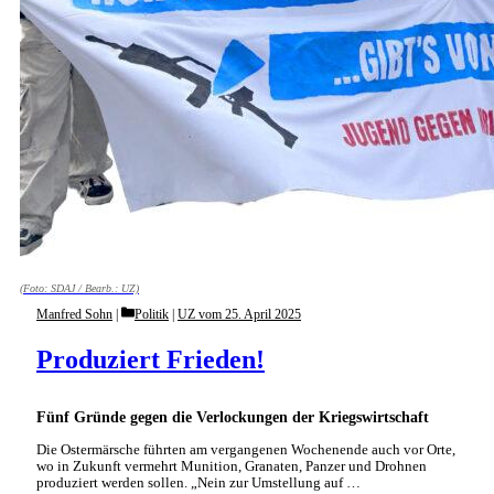
(Foto: SDAJ / Bearb.: UZ)
Categories
Manfred Sohn
Politik
|
UZ vom 25. April 2025
Produziert Frieden!
Fünf Gründe gegen die Verlockungen der Kriegswirtschaft
Die Ostermärsche führten am vergangenen Wochenende auch vor Orte,
wo in Zukunft vermehrt Munition, Granaten, Panzer und Drohnen
produziert werden sollen. „Nein zur Umstellung auf …