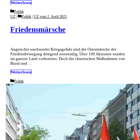
Weiterlesen
Categories
Politik
Categories
UZ
Politik
|
UZ vom 2. April 2021
Friedensmärsche
Angesichts wachsender Kriegsgefahr sind die Ostermärsche der
Friedensbewegung dringend notwendig. Über 100 Aktionen wurden
im ganzen Land vorbereitet. Doch die chaotischen Maßnahmen von
Bund und …
Weiterlesen
Categories
Politik