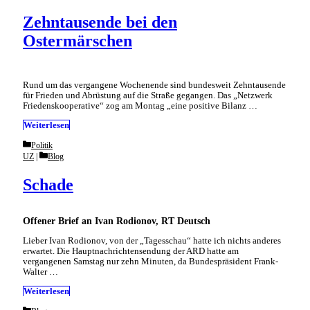
Zehntausende bei den
Ostermärschen
Rund um das vergangene Wochenende sind bundesweit Zehntausende
für Frieden und Abrüstung auf die Straße gegangen. Das „Netzwerk
Friedenskooperative“ zog am Montag „eine positive Bilanz …
Weiterlesen
Categories
Politik
Categories
UZ
Blog
Schade
Offener Brief an Ivan Rodionov, RT Deutsch
Lieber Ivan Rodionov, von der „Tagesschau“ hatte ich nichts anderes
erwartet. Die Hauptnachrichtensendung der ARD hatte am
vergangenen Samstag nur zehn Minuten, da Bundespräsident Frank-
Walter …
Weiterlesen
Categories