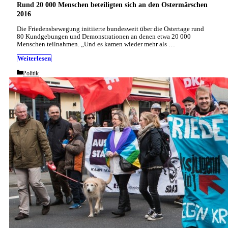
Rund 20 000 Menschen beteiligten sich an den Ostermärschen
2016
Die Friedensbewegung initiierte bundesweit über die Ostertage rund
80 Kundgebungen und Demonstrationen an denen etwa 20 000
Menschen teilnahmen. „Und es kamen wieder mehr als …
Weiterlesen
Categories
Politik