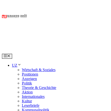
Skip
to
content
Menu
UZ
Wirtschaft & Soziales
Positionen
Anzeigen
Politik
Theorie & Geschichte
Aktion
Internationales
Kultur
Leserbriefe
Kommunalpolitik