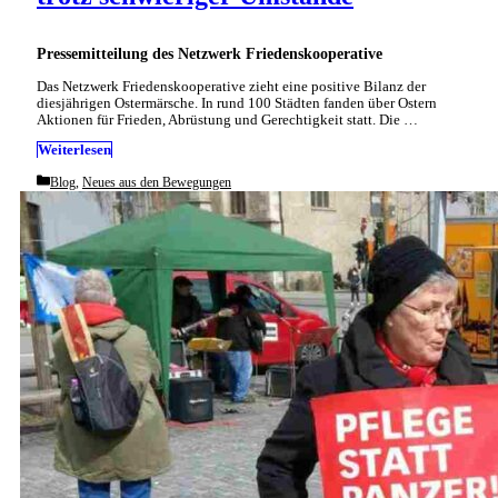
Pressemitteilung des Netzwerk Friedenskooperative
Das Netzwerk Friedenskooperative zieht eine positive Bilanz der
diesjährigen Ostermärsche. In rund 100 Städten fanden über Ostern
Aktionen für Frieden, Abrüstung und Gerechtigkeit statt. Die …
Weiterlesen
Categories
Blog
,
Neues aus den Bewegungen