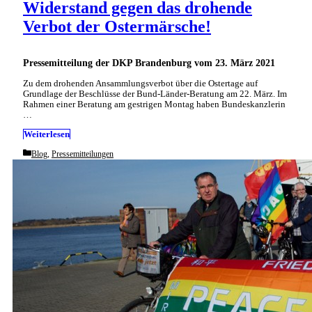
Widerstand gegen das drohende
Verbot der Ostermärsche!
Pressemitteilung der DKP Brandenburg vom 23. März 2021
Zu dem drohenden Ansammlungsverbot über die Ostertage auf
Grundlage der Beschlüsse der Bund-Länder-Beratung am 22. März. Im
Rahmen einer Beratung am gestrigen Montag haben Bundeskanzlerin
…
Weiterlesen
Categories
Blog
,
Pressemitteilungen