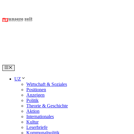
Skip
to
content
Menu
UZ
Wirtschaft & Soziales
Positionen
Anzeigen
Politik
Theorie & Geschichte
Aktion
Internationales
Kultur
Leserbriefe
Kommunalpolitik