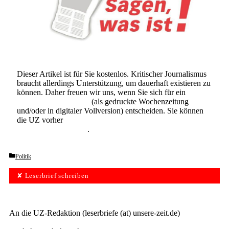
Dieser Artikel ist für Sie kostenlos. Kritischer Journalismus
braucht allerdings Unterstützung, um dauerhaft existieren zu
können. Daher freuen wir uns, wenn Sie sich für ein
Abonnement der UZ
(als gedruckte Wochenzeitung
und/oder in digitaler Vollversion) entscheiden. Sie können
die UZ vorher
6 Wochen lang kostenlos und
unverbindlich testen
.
Categories
Politik
✘ Leserbrief schreiben
An die UZ-Redaktion (leserbriefe (at) unsere-zeit.de)