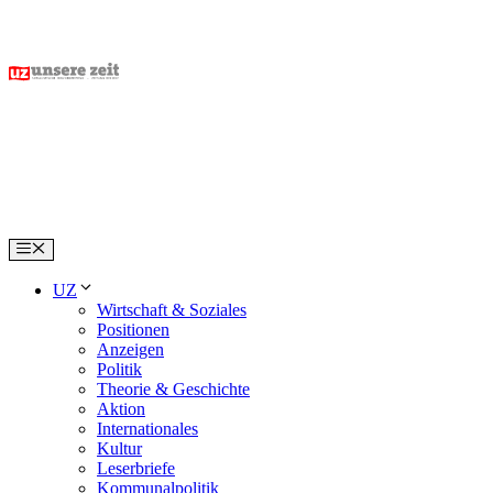
Skip
to
content
Menu
UZ
Wirtschaft & Soziales
Positionen
Anzeigen
Politik
Theorie & Geschichte
Aktion
Internationales
Kultur
Leserbriefe
Kommunalpolitik