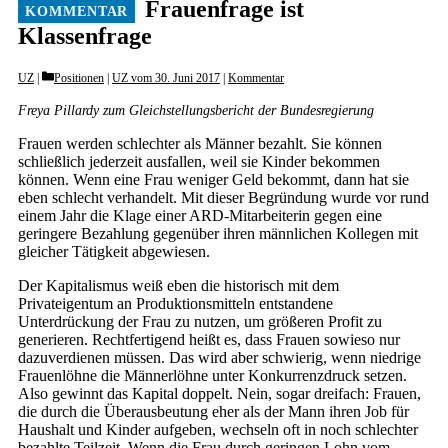
Frauenfrage ist
Klassenfrage
Categories
UZ
Positionen
|
UZ vom 30. Juni 2017
|
Kommentar
Freya Pillardy zum Gleichstellungsbericht der Bundesregierung
Frauen werden schlechter als Männer bezahlt. Sie können
schließlich jederzeit ausfallen, weil sie Kinder bekommen
können. Wenn eine Frau weniger Geld bekommt, dann hat sie
eben schlecht verhandelt. Mit dieser Begründung wurde vor rund
einem Jahr die Klage einer ARD-Mitarbeiterin gegen eine
geringere Bezahlung gegenüber ihren männlichen Kollegen mit
gleicher Tätigkeit abgewiesen.
Der Kapitalismus weiß eben die historisch mit dem
Privateigentum an Produktionsmitteln entstandene
Unterdrückung der Frau zu nutzen, um größeren Profit zu
generieren. Rechtfertigend heißt es, dass Frauen sowieso nur
dazuverdienen müssen. Das wird aber schwierig, wenn niedrige
Frauenlöhne die Männerlöhne unter Konkurrenzdruck setzen.
Also gewinnt das Kapital doppelt. Nein, sogar dreifach: Frauen,
die durch die Überausbeutung eher als der Mann ihren Job für
Haushalt und Kinder aufgeben, wechseln oft in noch schlechter
bezahlte Teilzeit. Wenn die Frau durch geringen Lohn vom