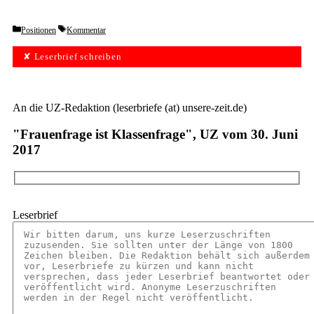
Categories
Tags
Positionen
Kommentar
✘ Leserbrief schreiben
An die UZ-Redaktion (leserbriefe (at) unsere-zeit.de)
"Frauenfrage ist Klassenfrage", UZ vom 30. Juni
2017
Leserbrief