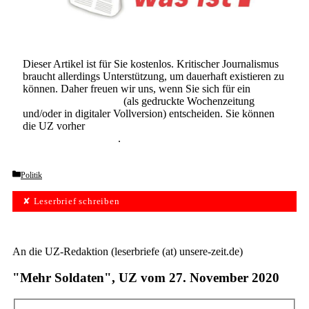
Dieser Artikel ist für Sie kostenlos. Kritischer Journalismus
braucht allerdings Unterstützung, um dauerhaft existieren zu
können. Daher freuen wir uns, wenn Sie sich für ein
Abonnement der UZ
(als gedruckte Wochenzeitung
und/oder in digitaler Vollversion) entscheiden. Sie können
die UZ vorher
6 Wochen lang kostenlos und
unverbindlich testen
.
Categories
Politik
✘ Leserbrief schreiben
An die UZ-Redaktion (leserbriefe (at) unsere-zeit.de)
"Mehr Soldaten", UZ vom 27. November 2020