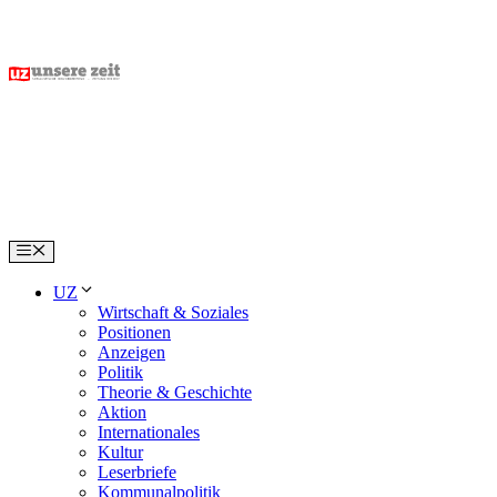
Skip
to
content
Menu
UZ
Wirtschaft & Soziales
Positionen
Anzeigen
Politik
Theorie & Geschichte
Aktion
Internationales
Kultur
Leserbriefe
Kommunalpolitik