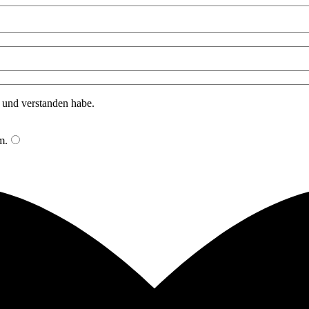
n und verstanden habe.
m
.