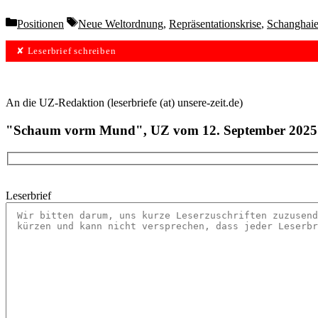
Categories
Tags
Positionen
Neue Weltordnung
,
Repräsentationskrise
,
Schanghaie
✘ Leserbrief schreiben
An die UZ-Redaktion (leserbriefe (at) unsere-zeit.de)
"Schaum vorm Mund", UZ vom 12. September 2025
Leserbrief