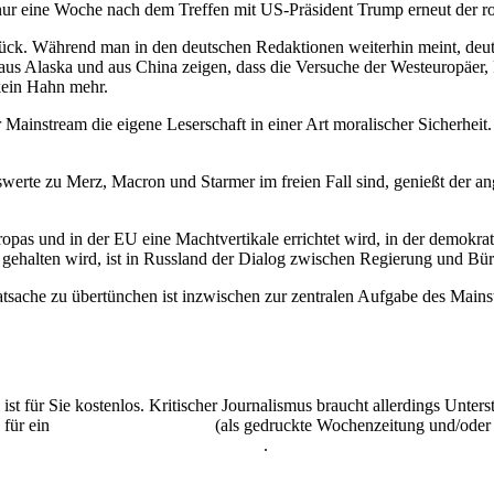
in nur eine Woche nach dem Treffen mit US-Präsident Trump erneut der r
urück. Während man in den deutschen Redaktionen weiterhin meint, deut
r aus Alaska und aus China zeigen, dass die Versuche der Westeuropäer, R
kein Hahn mehr.
ainstream die eigene Leserschaft in einer Art moralischer Sicherheit.
werte zu Merz, Macron und Starmer im freien Fall sind, genießt der an
opas und in der EU eine Machtvertikale errichtet wird, in der demokrati
gehalten wird, ist in Russland der Dialog zwischen Regierung und Bür
Tatsache zu übertünchen ist inzwischen zur zentralen Aufgabe des Main
 ist für Sie kostenlos. Kritischer Journalismus braucht allerdings Unte
 für ein
Abonnement der UZ
(als gedruckte Wochenzeitung und/oder i
kostenlos und unverbindlich testen
.