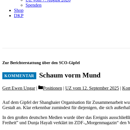
Spenden
Shop
DKP
Zur Berichterstattung über den SCO-Gipfel
Schaum vorm Mund
Categories
Gert Ewen Ungar
Positionen
|
UZ vom 12. September 2025
|
Kom
Auf dem Gipfel der Shanghaier Organisation für Zusammenarbeit wurd
Gestalt an. Klar erkennbar zumindest für diejenigen, die sich außerh
In den großen deutschen Medien wurde über das Ereignis ausschließli
Freiheit” und Dunja Hayali verklärt im ZDF-„Morgenmagazin“ den W