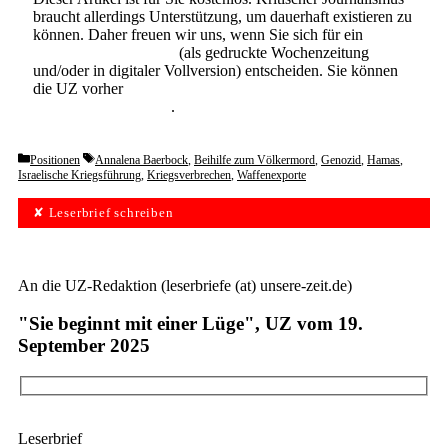
braucht allerdings Unterstützung, um dauerhaft existieren zu
können. Daher freuen wir uns, wenn Sie sich für ein
Abonnement der UZ
(als gedruckte Wochenzeitung
und/oder in digitaler Vollversion) entscheiden. Sie können
die UZ vorher
6 Wochen lang kostenlos und
unverbindlich testen
.
Categories
Tags
Positionen
Annalena Baerbock
,
Beihilfe zum Völkermord
,
Genozid
,
Hamas
,
Israelische Kriegsführung
,
Kriegsverbrechen
,
Waffenexporte
✘ Leserbrief schreiben
An die UZ-Redaktion (leserbriefe (at) unsere-zeit.de)
"Sie beginnt mit einer Lüge", UZ vom 19.
September 2025
Leserbrief