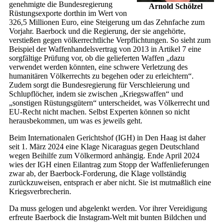
genehmigte die Bundesregierung
Arnold Schölzel
Rüstungsexporte dorthin im Wert von
326,5 Millionen Euro, eine Steigerung um das Zehnfache zum
Vorjahr. Baer­bock und die Regierung, der sie angehörte,
verstießen gegen völkerrechtliche Verpflichtungen. So sieht zum
Beispiel der Waffenhandelsvertrag von 2013 in Artikel 7 eine
sorgfältige Prüfung vor, ob die gelieferten Waffen „dazu
verwendet werden könnten, eine schwere Verletzung des
humanitären Völkerrechts zu begehen oder zu erleichtern“.
Zudem sorgt die Bundesregierung für Verschleierung und
Schlupflöcher, indem sie zwischen „Kriegswaffen“ und
„sonstigen Rüstungsgütern“ unterscheidet, was Völkerrecht und
EU-Recht nicht machen. Selbst Experten können so nicht
herausbekommen, um was es jeweils geht.
Beim Internationalen Gerichtshof (IGH) in Den Haag ist daher
seit 1. März 2024 eine Klage Nicaraguas gegen Deutschland
wegen Beihilfe zum Völkermord anhängig. Ende April 2024
wies der IGH einen Eilantrag zum Stopp der Waffenlieferungen
zwar ab, der Baer­bock-Forderung, die Klage vollständig
zurückzuweisen, entsprach er aber nicht. Sie ist mutmaßlich eine
Kriegsverbrecherin.
Da muss gelogen und abgelenkt werden. Vor ihrer Vereidigung
erfreute Baer­bock die Instagram-Welt mit bunten Bildchen und