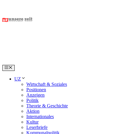
Skip
to
content
Menu
UZ
Wirtschaft & Soziales
Positionen
Anzeigen
Politik
Theorie & Geschichte
Aktion
Internationales
Kultur
Leserbriefe
Kommunalpolitik