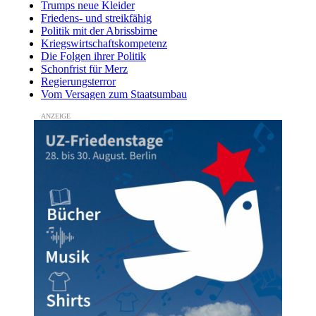
Trumps neue Kleider
Friedens- und streikfähig
Politik mit der Abrissbirne
Kriegswirtschaftskompetenz
Die Folgen ihrer Politik
Schonfrist für Merz
Regierungsterror
Vom Versagen zum Staatsumbau