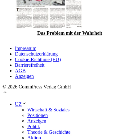
Das Problem mit der Wahrheit
Impressum
Datenschutzerklärung
Cookie-Richtlinie (EU)
Barrierefreiheit
AGB
Anzeigen
© 2026 CommPress Verlag GmbH
UZ
Wirtschaft & Soziales
Positionen
Anzeigen
Politik
Theorie & Geschichte
Aktion