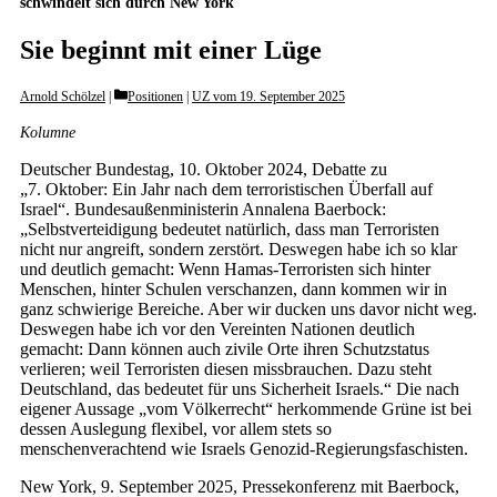
schwindelt sich durch New York
Sie beginnt mit einer Lüge
Categories
Arnold Schölzel
Positionen
|
UZ vom 19. September 2025
Kolumne
Deutscher Bundestag, 10. Oktober 2024, Debatte zu
„7. Oktober: Ein Jahr nach dem terroristischen Überfall auf
Israel“. Bundesaußenministerin Annalena Baer­bock:
„Selbstverteidigung bedeutet natürlich, dass man Terroristen
nicht nur angreift, sondern zerstört. Deswegen habe ich so klar
und deutlich gemacht: Wenn Hamas-Terroristen sich hinter
Menschen, hinter Schulen verschanzen, dann kommen wir in
ganz schwierige Bereiche. Aber wir ducken uns davor nicht weg.
Deswegen habe ich vor den Vereinten Nationen deutlich
gemacht: Dann können auch zivile Orte ihren Schutzstatus
verlieren; weil Terroristen diesen missbrauchen. Dazu steht
Deutschland, das bedeutet für uns Sicherheit Israels.“ Die nach
eigener Aussage „vom Völkerrecht“ herkommende Grüne ist bei
dessen Auslegung flexibel, vor allem stets so
menschenverachtend wie Israels Genozid-Regierungsfaschisten.
New York, 9. September 2025, Pressekonferenz mit Baer­bock,