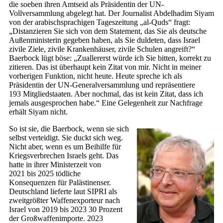
die soeben ihren Amtseid als Präsidentin der UN-
Vollversammlung abgelegt hat. Der Journalist Abdelhadim Siyam
von der arabischsprachigen Tageszeitung „al-Quds“ fragt:
„Distanzieren Sie sich von dem Statement, das Sie als deutsche
Außenministerin gegeben haben, als Sie duldeten, dass Israel
zivile Ziele, zivile Krankenhäuser, zivile Schulen angreift?“
Baer­bock lügt böse: „Zuallererst würde ich Sie bitten, korrekt zu
zitieren. Das ist überhaupt kein Zitat von mir. Nicht in meiner
vorherigen Funktion, nicht heute. Heute spreche ich als
Präsidentin der UN-Generalversammlung und repräsentiere
193 Mitgliedstaaten. Aber nochmal, das ist kein Zitat, dass ich
jemals ausgesprochen habe.“ Eine Gelegenheit zur Nachfrage
erhält Siyam nicht.
So ist sie, die Baer­bock, wenn sie sich
selbst verteidigt. Sie duckt sich weg.
Nicht aber, wenn es um Beihilfe für
Kriegsverbrechen Israels geht. Das
hatte in ihrer Ministerzeit von
2021 bis 2025 tödliche
Konsequenzen für Palästinenser.
Deutschland lieferte laut SIPRI als
zweitgrößter Waffenexporteur nach
Israel von 2019 bis 2023 30 Prozent
der Großwaffenimporte. 2023