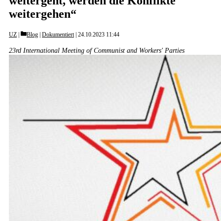
weitergeht, werden die Konflikte
weitergehen“
Categories
UZ
Blog
|
Dokumentiert
24.10.2023 11:44
23rd International Meeting of Communist and Workers' Parties