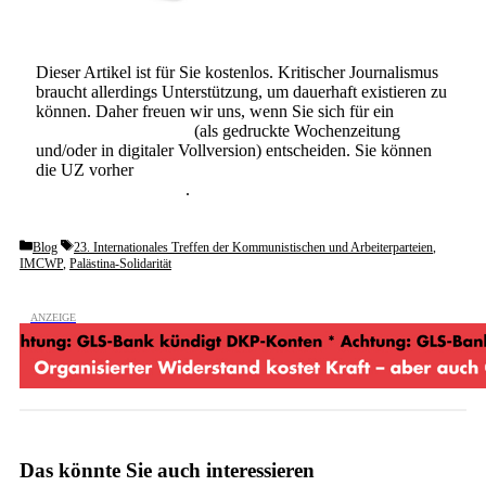
Dieser Artikel ist für Sie kostenlos. Kritischer Journalismus
braucht allerdings Unterstützung, um dauerhaft existieren zu
können. Daher freuen wir uns, wenn Sie sich für ein
Abonnement der UZ
(als gedruckte Wochenzeitung
und/oder in digitaler Vollversion) entscheiden. Sie können
die UZ vorher
6 Wochen lang kostenlos und
unverbindlich testen
.
Categories
Tags
Blog
23. Internationales Treffen der Kommunistischen und Arbeiterparteien
,
IMCWP
,
Palästina-Solidarität
Das könnte Sie auch interessieren