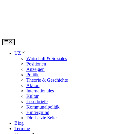
Skip
to
content
Menu
UZ
Wirtschaft & Soziales
Positionen
Anzeigen
Politik
Theorie & Geschichte
Aktion
Internationales
Kultur
Leserbriefe
Kommunalpolitik
Hintergrund
Die Letzte Seite
Blog
Termine