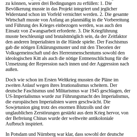
zu können, waren drei Bedingungen zu erfüllen: 1. Die
Bevölkerung musste in das Projekt integriert und jeglicher
Widerstand schon im Vorfeld vernichtet werden. 2. Die gesamte
Wirtschaft musste von Anfang an planmäßig in die Vorbereitung
und Führung des Krieges einbezogen werden, was auch den
Einsatz von Zwangsarbeit erforderte. 3. Die Kriegführung
musste beschleunigt und brutalstmöglich sein, da der Zeitfaktor
den anderen Imperialisten in die Hände spielte. Der Faschismus
gab die nötigen Erklärungsmuster und mit den Theorien der
Volksgemeinschaft und des Herrenmenschentums sowohl den
ideologischen Kitt als auch die nötige Entmenschlichung für die
Umsetzung der Repression nach innen und der Aggression nach
außen.
Doch wie schon im Ersten Weltkrieg mussten die Pläne im
zweiten Anlauf wegen ihres Irrationalismus scheitern. Der
deutsche Faschismus und Militarismus war 1945 geschlagen, der
US-Imperialismus wurde zur Führungsmacht des Imperialismus,
die europäischen Imperialisten waren geschwächt. Die
Sowjetunion ging trotz des enormen Blutzolls und der
unglaublichen Zerstörungen gestärkt aus dem Krieg hervor, von
der Befreiung Chinas wurde der weltweite antikoloniale
Aufbruch inspiriert.
In Potsdam und Nürnberg war klar, dass sowohl der deutsche