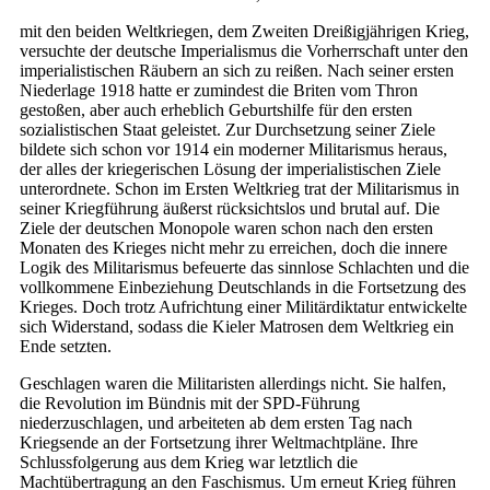
mit den beiden Weltkriegen, dem Zweiten Dreißigjährigen Krieg,
versuchte der deutsche Imperialismus die Vorherrschaft unter den
imperialistischen Räubern an sich zu reißen. Nach seiner ersten
Niederlage 1918 hatte er zumindest die Briten vom Thron
gestoßen, aber auch erheblich Geburtshilfe für den ersten
sozialistischen Staat geleistet. Zur Durchsetzung seiner Ziele
bildete sich schon vor 1914 ein moderner Militarismus heraus,
der alles der kriegerischen Lösung der imperialistischen Ziele
unterordnete. Schon im Ersten Weltkrieg trat der Militarismus in
seiner Kriegführung äußerst rücksichtslos und brutal auf. Die
Ziele der deutschen Monopole waren schon nach den ersten
Monaten des Krieges nicht mehr zu erreichen, doch die innere
Logik des Militarismus befeuerte das sinnlose Schlachten und die
vollkommene Einbeziehung Deutschlands in die Fortsetzung des
Krieges. Doch trotz Aufrichtung einer Militärdiktatur entwickelte
sich Widerstand, sodass die Kieler Matrosen dem Weltkrieg ein
Ende setzten.
Geschlagen waren die Militaristen allerdings nicht. Sie halfen,
die Revolution im Bündnis mit der SPD-Führung
niederzuschlagen, und arbeiteten ab dem ersten Tag nach
Kriegsende an der Fortsetzung ihrer Weltmachtpläne. Ihre
Schlussfolgerung aus dem Krieg war letztlich die
Machtübertragung an den Faschismus. Um erneut Krieg führen