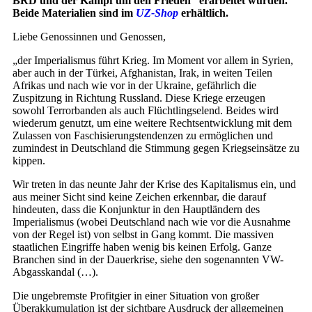
BRD und der Kampf um den Frieden“ erarbeitet wurden.
Beide Materialien sind im
UZ-Shop
erhältlich.
Liebe Genossinnen und Genossen,
„der Imperialismus führt Krieg. Im Moment vor allem in Syrien,
aber auch in der Türkei, Afghanistan, Irak, in weiten Teilen
Afrikas und nach wie vor in der Ukraine, gefährlich die
Zuspitzung in Richtung Russland. Diese Kriege erzeugen
sowohl Terrorbanden als auch Flüchtlingselend. Beides wird
wiederum genutzt, um eine weitere Rechtsentwicklung mit dem
Zulassen von Faschisierungstendenzen zu ermöglichen und
zumindest in Deutschland die Stimmung gegen Kriegseinsätze zu
kippen.
Wir treten in das neunte Jahr der Krise des Kapitalismus ein, und
aus meiner Sicht sind keine Zeichen erkennbar, die darauf
hindeuten, dass die Konjunktur in den Hauptländern des
Imperialismus (wobei Deutschland nach wie vor die Ausnahme
von der Regel ist) von selbst in Gang kommt. Die massiven
staatlichen Eingriffe haben wenig bis keinen Erfolg. Ganze
Branchen sind in der Dauerkrise, siehe den sogenannten VW-
Abgasskandal (…).
Die ungebremste Profitgier in einer Situation von großer
Überakkumulation ist der sichtbare Ausdruck der allgemeinen