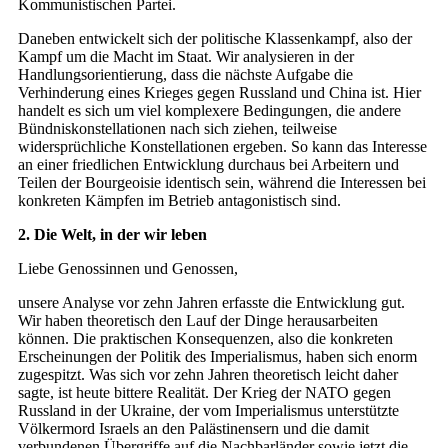
Kommunistischen Partei.
Daneben entwickelt sich der politische Klassenkampf, also der
Kampf um die Macht im Staat. Wir analysieren in der
Handlungsorientierung, dass die nächste Aufgabe die
Verhinderung eines Krieges gegen Russland und China ist. Hier
handelt es sich um viel komplexere Bedingungen, die andere
Bündniskonstellationen nach sich ziehen, teilweise
widersprüchliche Konstellationen ergeben. So kann das Interesse
an einer friedlichen Entwicklung durchaus bei Arbeitern und
Teilen der Bourgeoisie identisch sein, während die Interessen bei
konkreten Kämpfen im Betrieb antagonistisch sind.
2. Die Welt, in der wir leben
Liebe Genossinnen und Genossen,
unsere Analyse vor zehn Jahren erfasste die Entwicklung gut.
Wir haben theoretisch den Lauf der Dinge herausarbeiten
können. Die praktischen Konsequenzen, also die konkreten
Erscheinungen der Politik des Imperialismus, haben sich enorm
zugespitzt. Was sich vor zehn Jahren theoretisch leicht daher
sagte, ist heute bittere Realität. Der Krieg der NATO gegen
Russland in der Ukraine, der vom Imperialismus unterstützte
Völkermord Israels an den Palästinensern und die damit
verbundenen Übergriffe auf die Nachbarländer sowie jetzt die