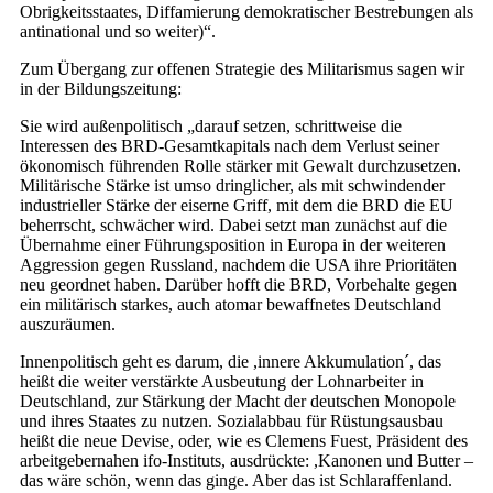
Obrigkeitsstaates, Diffamierung demokratischer Bestrebungen als
antinational und so weiter)“.
Zum Übergang zur offenen Strategie des Militarismus sagen wir
in der Bildungszeitung:
Sie wird außenpolitisch „darauf setzen, schrittweise die
Interessen des BRD-Gesamtkapitals nach dem Verlust seiner
ökonomisch führenden Rolle stärker mit Gewalt durchzusetzen.
Militärische Stärke ist umso dringlicher, als mit schwindender
industrieller Stärke der eiserne Griff, mit dem die BRD die EU
beherrscht, schwächer wird. Dabei setzt man zunächst auf die
Übernahme einer Führungsposition in Europa in der weiteren
Aggression gegen Russland, nachdem die USA ihre Prioritäten
neu geordnet haben. Darüber hofft die BRD, Vorbehalte gegen
ein militärisch starkes, auch atomar bewaffnetes Deutschland
auszuräumen.
Innenpolitisch geht es darum, die ,innere Akkumulation´, das
heißt die weiter verstärkte Ausbeutung der Lohnarbeiter in
Deutschland, zur Stärkung der Macht der deutschen Monopole
und ihres Staates zu nutzen. Sozialabbau für Rüstungsausbau
heißt die neue Devise, oder, wie es Clemens Fuest, Präsident des
arbeitgebernahen ifo-Instituts, ausdrückte: ,Kanonen und Butter –
das wäre schön, wenn das ginge. Aber das ist Schlaraffenland.