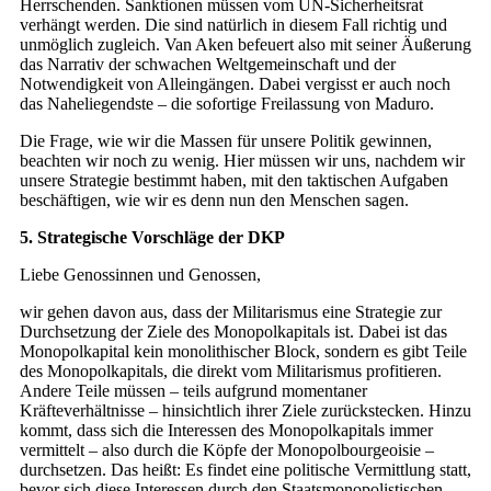
Herrschenden. Sanktionen müssen vom UN-Sicherheitsrat
verhängt werden. Die sind natürlich in diesem Fall richtig und
unmöglich zugleich. Van Aken befeuert also mit seiner Äußerung
das Narrativ der schwachen Weltgemeinschaft und der
Notwendigkeit von Alleingängen. Dabei vergisst er auch noch
das Naheliegendste – die sofortige Freilassung von Maduro.
Die Frage, wie wir die Massen für unsere Politik gewinnen,
beachten wir noch zu wenig. Hier müssen wir uns, nachdem wir
unsere Strategie bestimmt haben, mit den taktischen Aufgaben
beschäftigen, wie wir es denn nun den Menschen sagen.
5. Strategische Vorschläge der DKP
Liebe Genossinnen und Genossen,
wir gehen davon aus, dass der Militarismus eine Strategie zur
Durchsetzung der Ziele des Monopolkapitals ist. Dabei ist das
Monopolkapital kein monolithischer Block, sondern es gibt Teile
des Monopolkapitals, die direkt vom Militarismus profitieren.
Andere Teile müssen – teils aufgrund momentaner
Kräfteverhältnisse – hinsichtlich ihrer Ziele zurückstecken. Hinzu
kommt, dass sich die Interessen des Monopolkapitals immer
vermittelt – also durch die Köpfe der Monopolbourgeoisie –
durchsetzen. Das heißt: Es findet eine politische Vermittlung statt,
bevor sich diese Interessen durch den Staatsmonopolistischen