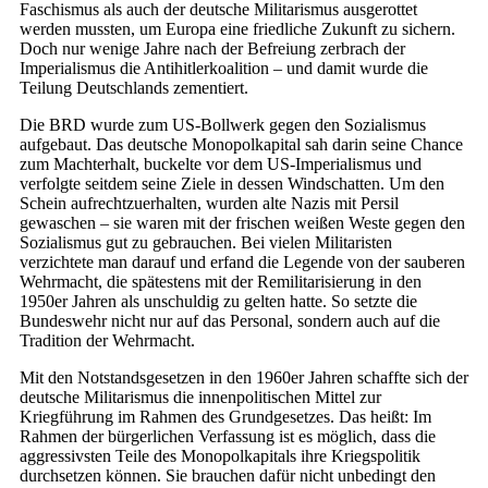
Faschismus als auch der deutsche Militarismus ausgerottet
werden mussten, um Europa eine friedliche Zukunft zu sichern.
Doch nur wenige Jahre nach der Befreiung zerbrach der
Imperialismus die Antihitlerkoalition – und damit wurde die
Teilung Deutschlands zementiert.
Die BRD wurde zum US-Bollwerk gegen den Sozialismus
aufgebaut. Das deutsche Monopolkapital sah darin seine Chance
zum Machterhalt, buckelte vor dem US-Imperialismus und
verfolgte seitdem seine Ziele in dessen Windschatten. Um den
Schein aufrechtzuerhalten, wurden alte Nazis mit Persil
gewaschen – sie waren mit der frischen weißen Weste gegen den
Sozialismus gut zu gebrauchen. Bei vielen Militaristen
verzichtete man darauf und erfand die Legende von der sauberen
Wehrmacht, die spätestens mit der Remilitarisierung in den
1950er Jahren als unschuldig zu gelten hatte. So setzte die
Bundeswehr nicht nur auf das Personal, sondern auch auf die
Tradition der Wehrmacht.
Mit den Notstandsgesetzen in den 1960er Jahren schaffte sich der
deutsche Militarismus die innenpolitischen Mittel zur
Kriegführung im Rahmen des Grundgesetzes. Das heißt: Im
Rahmen der bürgerlichen Verfassung ist es möglich, dass die
aggressivsten Teile des Monopolkapitals ihre Kriegspolitik
durchsetzen können. Sie brauchen dafür nicht unbedingt den