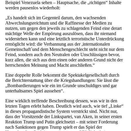
Beispiel Venezuela sehen – Hauptsache, die „richtigen“ Inhalte
werden pausenlos wiederholt:
„Es handelt sich im Gegenteil darum, den wachsenden
Abwechslungsreichtum und die Raffinesse der Medien zu
nutzen, um gegen den jeweils zu schlagenden Feind eine derart
mächtige Welle der Empörung auszulösen, dass ihr niemand
widerstehen kann und eine letztlich terroristische Unterdrückung
ermöglicht wird: die Verbannung aus der ,internationalen
Gemeinschaft´und dem Menschengeschlecht steht nicht nur dem
Feind, sondern auch den Neutralen oder Unschlüssigen bevor,
kurz allen, die sich aus dem einen oder anderen Grund nicht der
herrschenden Meinung und Macht anschließen.“
Eine doppelte Rolle bekommt die Spektakelgesellschaft durch
die Berichterstattung über die Kriegshandlungen: Sie lässt die
„Bombardierungen wie ein im Grunde unschuldiges und gar
unterhaltsames Spiel aussehen“.
Eine wirklich treffende Beschreibung dessen, was wir in den
letzten Tagen erlebt haben. Deutlich wird auch, wie tief „Linke“
in dieses propagandistische System verstrickt sind. Nicht nur,
dass der Vorsitzende der Linkspartei, van Aken, in seiner ersten
Reaktion Trump und Putin gleichsetzt – mit seiner Forderung
nach Sanktionen gegen Trump spielt er das Spiel der