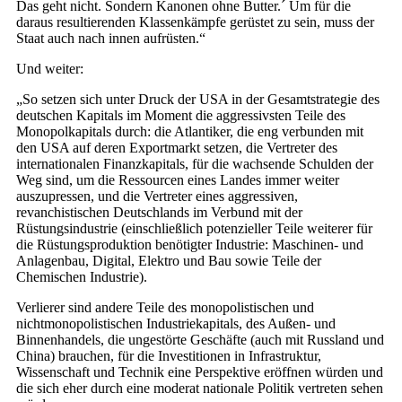
Das geht nicht. Sondern Kanonen ohne Butter.´ Um für die
daraus resultierenden Klassenkämpfe gerüstet zu sein, muss der
Staat auch nach innen aufrüsten.“
Und weiter:
„So setzen sich unter Druck der USA in der Gesamtstrategie des
deutschen Kapitals im Moment die aggressivsten Teile des
Monopolkapitals durch: die Atlantiker, die eng verbunden mit
den USA auf deren Exportmarkt setzen, die Vertreter des
internationalen Finanzkapitals, für die wachsende Schulden der
Weg sind, um die Ressourcen eines Landes immer weiter
auszupressen, und die Vertreter eines aggressiven,
revanchistischen Deutschlands im Verbund mit der
Rüstungsindustrie (einschließlich potenzieller Teile weiterer für
die Rüstungsproduktion benötigter Industrie: Maschinen- und
Anlagenbau, Digital, Elektro und Bau sowie Teile der
Chemischen Industrie).
Verlierer sind andere Teile des monopolistischen und
nichtmonopolistischen Industriekapitals, des Außen- und
Binnenhandels, die ungestörte Geschäfte (auch mit Russland und
China) brauchen, für die Investitionen in Infrastruktur,
Wissenschaft und Technik eine Perspektive eröffnen würden und
die sich eher durch eine moderat nationale Politik vertreten sehen