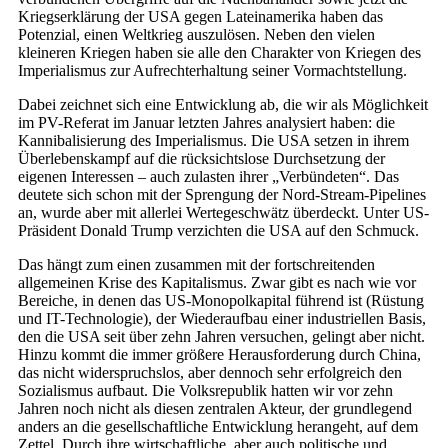
Kriegserklärung der USA gegen Lateinamerika haben das
Potenzial, einen Weltkrieg auszulösen. Neben den vielen
kleineren Kriegen haben sie alle den Charakter von Kriegen des
Imperialismus zur Aufrechterhaltung seiner Vormachtstellung.
Dabei zeichnet sich eine Entwicklung ab, die wir als Möglichkeit
im PV-Referat im Januar letzten Jahres analysiert haben: die
Kannibalisierung des Imperialismus. Die USA setzen in ihrem
Überlebenskampf auf die rücksichtslose Durchsetzung der
eigenen Interessen – auch zulasten ihrer „Verbündeten“. Das
deutete sich schon mit der Sprengung der Nord-Stream-Pipelines
an, wurde aber mit allerlei Wertegeschwätz überdeckt. Unter US-
Präsident Donald Trump verzichten die USA auf den Schmuck.
Das hängt zum einen zusammen mit der fortschreitenden
allgemeinen Krise des Kapitalismus. Zwar gibt es nach wie vor
Bereiche, in denen das US-Monopolkapital führend ist (Rüstung
und IT-Technologie), der Wiederaufbau einer industriellen Basis,
den die USA seit über zehn Jahren versuchen, gelingt aber nicht.
Hinzu kommt die immer größere Herausforderung durch China,
das nicht widerspruchslos, aber dennoch sehr erfolgreich den
Sozialismus aufbaut. Die Volksrepublik hatten wir vor zehn
Jahren noch nicht als diesen zentralen Akteur, der grundlegend
anders an die gesellschaftliche Entwicklung herangeht, auf dem
Zettel. Durch ihre wirtschaftliche, aber auch politische und