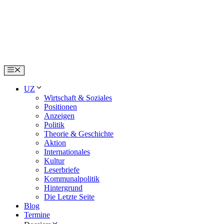
Skip
to
content
Menu
UZ
Wirtschaft & Soziales
Positionen
Anzeigen
Politik
Theorie & Geschichte
Aktion
Internationales
Kultur
Leserbriefe
Kommunalpolitik
Hintergrund
Die Letzte Seite
Blog
Termine