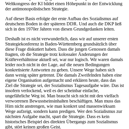
Weltkongress der KI bildet einen Höhepunkt in der Entwicklung
der antimonopolistischen Strategie.
Auf dieser Basis erfolgte der erste Aufbau des Sozialismus auf
deutschem Boden in der späteren DDR. Und auch die DKP ließ
sich in den 1970er Jahren von diesen Grundgedanken leiten.
Deshalb ist es nicht verwunderlich, dass wir auf unserer ersten
Strategiekonferenz in Baden-Württemberg grundsätzlich über
diese Frage diskutiert haben. Dass die jungen Genossen damals
fragten, ob die Strategie trotz kolossaler Änderungen der
Kräfteverhältnisse aktuell sei, war nur logisch. Wir waren damals
leider noch nicht in der Lage, auf die neuen Bedingungen
konkretisierte Antworten zu geben. Unsere Wege haben sich
dann wenig später getrennt. Die damals Zweifelnden haben eine
eigene Organisation aufgemacht und erklären heute, dass das
Ziel die Strategie sei, der Sozialismus Tagesaufgabe wäre. Das ist
insofern verlockend, weil es der scheinbar einfache,
ungefährliche Weg ist. Man braucht sich nicht mit den vielfach
verworrenen Bewusstseinsinhalten beschäftigen. Man muss das
Hirn nicht anstrengen, wie man konkret und massenwirksam
Wege aufzeigt, sondern kann predigen. Wer den Sozialismus zur
nächsten Aufgabe macht, spart die Strategie. Dass es kein
historisches Beispiel des direkten Übergangs zum Sozialismus
gibt, stört keinen großen Geist.