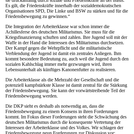
sie druckanfällig durch soziale und Friedenskräfte an der Basis.
Es gilt, die Friedenskräfte innerhalb der sozialdemokratischen
Organisationen SPD, Die Linke und BSW zu stärken und für die
Friedensbewegung zu gewinnen.“
Die Integration der Arbeiterklasse war schon immer die
Achillesferse des deutschen Militarismus. Sie muss für die
Kriegsfinanzierung schuften und zahlen. Ihre Jugend soll mit der
Waffe in der Hand die Interessen des Militarismus durchsetzen.
Der Kampf gegen die Wehrpflicht und die militaristische
Verblendung der Jugend ist damit ein zentrales Anliegen. Ihm
kommt besondere Bedeutung zu, auch weil die Jugend durch den
sozialen Kahlschlag immer mehr gezwungen wird, ihren
Lebensunterhalt als künftiges Kanonenfutter zu realisieren.
Die Arbeiterklasse als die Mehrzahl der Gesellschaft und die
potenziell kampfstärkste Klasse ist damit zentral für die Stärkung
der Friedensbewegung. Sie kann der vorwärtstreibende Teil der
Friedensbewegung werden.
Die DKP sieht es deshalb als notwendig an, dass die
Friedensbewegung zu einem Konsens in ihren Forderungen
kommt. Im Fokus dieser Forderungen steht die Schwächung des
deutschen Militarismus durch die konsequente Vertretung der
Interessen der Arbeiterklasse und des Volkes. Wir schlagen der
Friedensbewegung neun Forderungen zur Diskussion vor: