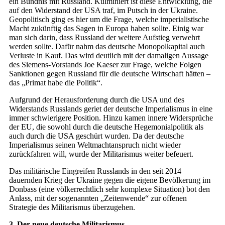
ein Bündnis mit Russland. Kulminiert ist diese Entwicklung, die
auf den Widerstand der USA traf, im Putsch in der Ukraine.
Geopolitisch ging es hier um die Frage, welche imperialistische
Macht zukünftig das Sagen in Europa haben sollte. Einig war
man sich darin, dass Russland der weitere Aufstieg verwehrt
werden sollte. Dafür nahm das deutsche Monopolkapital auch
Verluste in Kauf. Das wird deutlich mit der damaligen Aussage
des Siemens-Vorstands Joe Kaeser zur Frage, welche Folgen
Sanktionen gegen Russland für die deutsche Wirtschaft hätten –
das „Primat habe die Politik“.
Aufgrund der Herausforderung durch die USA und des
Widerstands Russlands geriet der deutsche Imperialismus in eine
immer schwierigere Position. Hinzu kamen innere Widersprüche
der EU, die sowohl durch die deutsche Hegemonialpolitik als
auch durch die USA geschürt wurden. Da der deutsche
Imperialismus seinen Weltmachtanspruch nicht wieder
zurückfahren will, wurde der Militarismus weiter befeuert.
Das militärische Eingreifen Russlands in den seit 2014
dauernden Krieg der Ukraine gegen die eigene Bevölkerung im
Donbass (eine völkerrechtlich sehr komplexe Situation) bot den
Anlass, mit der sogenannten „Zeitenwende“ zur offenen
Strategie des Militarismus überzugehen.
3. Der neue deutsche Militarismus