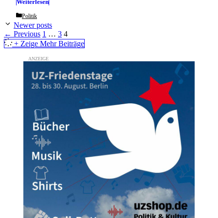
Weiterlesen
Categories
Politik
Newer posts
Page
Page
Page
←
Previous
1
…
3
4
+ Zeige Mehr Beiträge