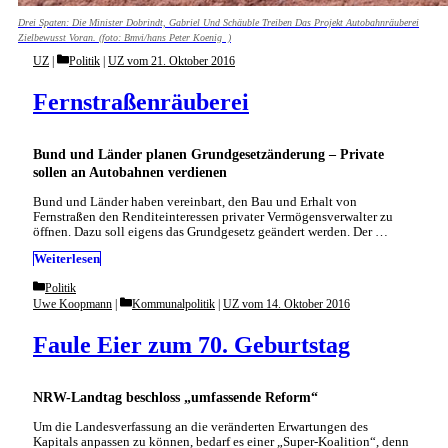
Drei Spaten: Die Minister Dobrindt, Gabriel Und Schäuble Treiben Das Projekt Autobahnräuberei
Zielbewusst Voran. (foto: Bmvi/hans Peter Koenig )
Categories
UZ
Politik
|
UZ vom 21. Oktober 2016
Fernstraßenräuberei
Bund und Länder planen Grundgesetzänderung – Private
sollen an Autobahnen verdienen
Bund und Länder haben vereinbart, den Bau und Erhalt von
Fernstraßen den Renditeinteressen privater Vermögensverwalter zu
öffnen. Dazu soll eigens das Grundgesetz geändert werden. Der …
Weiterlesen
Categories
Politik
Categories
Uwe Koopmann
Kommunalpolitik
|
UZ vom 14. Oktober 2016
Faule Eier zum 70. Geburtstag
NRW-Landtag beschloss „umfassende Reform“
Um die Landesverfassung an die veränderten Erwartungen des
Kapitals anpassen zu können, bedarf es einer „Super-Koalition“, denn