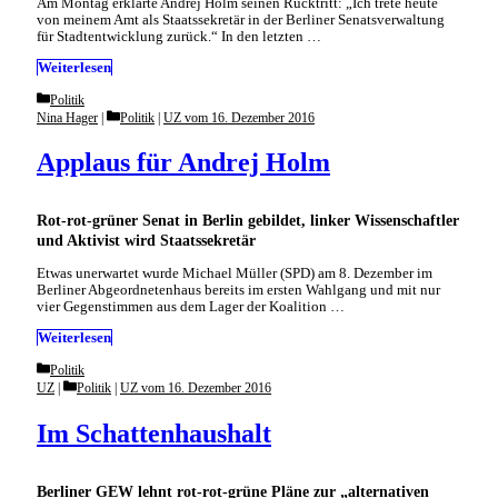
Am Montag erklärte Andrej Holm seinen Rücktritt: „Ich trete heute
von meinem Amt als Staatssekretär in der Berliner Senatsverwaltung
für Stadtentwicklung zurück.“ In den letzten …
Weiterlesen
Categories
Politik
Categories
Nina Hager
Politik
|
UZ vom 16. Dezember 2016
Applaus für Andrej Holm
Rot-rot-grüner Senat in Berlin gebildet, linker Wissenschaftler
und Aktivist wird Staatssekretär
Etwas unerwartet wurde Michael Müller (SPD) am 8. Dezember im
Berliner Abgeordnetenhaus bereits im ersten Wahlgang und mit nur
vier Gegenstimmen aus dem Lager der Koalition …
Weiterlesen
Categories
Politik
Categories
UZ
Politik
|
UZ vom 16. Dezember 2016
Im Schattenhaushalt
Berliner GEW lehnt rot-rot-grüne Pläne zur „alternativen