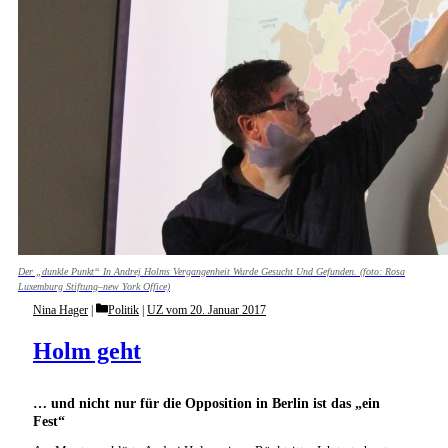
Der „dunkle Punkt“ In Andrej Holms Vergangenheit Wurde Gesucht Und Gefunden. (foto: Rosa
Luxemburg Stiftung–new York Office)
Categories
Nina Hager
Politik
|
UZ vom 20. Januar 2017
Holm geht
… und nicht nur für die Opposition in Berlin ist das „ein
Fest“