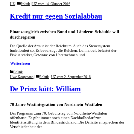
Categories
UZ
Politik
|
UZ vom 14. Oktober 2016
Kredit nur gegen Sozialabbau
Finanzausgleich zwischen Bund und Ländern: Schäuble will
durchregieren
Die Quelle der Armut ist der Reichtum. Auch das Steuersystem
funktioniert so. Es bevorzugt die Reichen. Lohnarbeit belastet der
Fiskus stärker, Gewinne von Unternehmen und …
Weiterlesen
Categories
Politik
Categories
Uwe Koopmann
Politik
|
UZ vom 2. September 2016
De Prinz kütt: William
70 Jahre Westintegration von Nordrhein-Westfalen
Das Programm zum 70. Geburtstag von Nordrhein-Westfalen
offenbarte: Es gibt immer noch einen Nachholbedarf zur
Identitätsstiftung in dem Bindestrichland. Die Defizite entsprechen der
Verschiedenheit der …