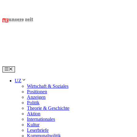
Skip
to
content
Menu
UZ
Wirtschaft & Soziales
Positionen
Anzeigen
Politik
Theorie & Geschichte
Aktion
Internationales
Kultur
Leserbriefe
Kommunalpolitik