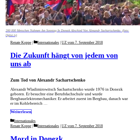
200 000 Menschen Nahmen Am Sonntag In Donezk Abschied Von Alexandr Sachartschenko. (foto:
Oplot.tv)
Categories
Renate Koppe
Internationales
|
UZ vom 7. September 2018
Die Zukunft hängt von jedem von
uns ab
Zum Tod von Alexandr Sachartschenko
Alexandr Wladimirowitsch Sachartschenko wurde 1976 in Donezk
geboren. Er besuchte eine Berufsfachschule und wurde
Bergbauelektromechaniker. Er arbeitet zuerst im Bergbau, danach war
er im Kohlebereich …
Weiterlesen
Categories
Internationales
Categories
Renate Koppe
Internationales
|
UZ vom 7. September 2018
Mord in Donezk