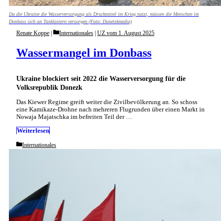
Da die Ukraine die Wasserversorgung als Druckmittel im Krieg nutzt, müssen die Menschen im
Donbass sich an ­Tanklastern versorgen (Foto: Donetskmedia)
Categories
Renate Koppe
Internationales
|
UZ vom 1. August 2025
Wassermangel im Donbass
Ukraine blockiert seit 2022 die Wasserversorgung für die
Volksrepublik Donezk
Das Kiewer Regime greift weiter die Zivilbevölkerung an. So schoss
eine Kamikaze-Drohne nach mehreren Flugrunden über einen Markt in
Nowaja Majatschka im befreiten Teil der …
Weiterlesen
Categories
Internationales