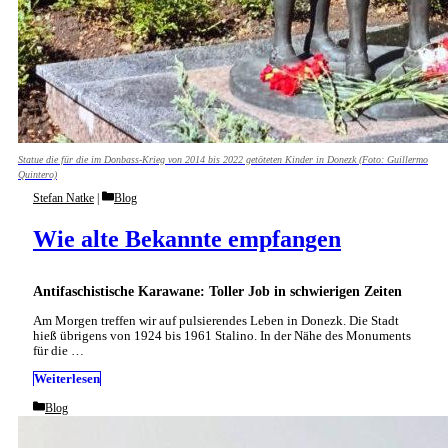
Statue die für die im Donbass-Krieg von 2014 bis 2022 getöteten Kinder in Donezk (Foto: Guillermo
Quintero)
Categories
Stefan Natke
Blog
Wie alte Bekannte empfangen
Antifaschistische Karawane: Toller Job in schwierigen Zeiten
Am Morgen treffen wir auf pulsierendes Leben in Donezk. Die Stadt
hieß übrigens von 1924 bis 1961 Stalino. In der Nähe des Monuments
für die …
Weiterlesen
Categories
Blog