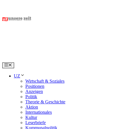
Skip
to
content
Menu
UZ
Wirtschaft & Soziales
Positionen
Anzeigen
Politik
Theorie & Geschichte
Aktion
Internationales
Kultur
Leserbriefe
Kommunalpolitik