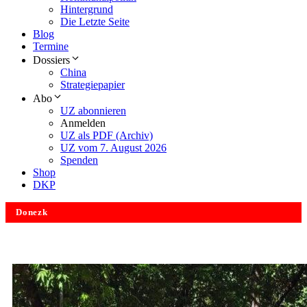
Hintergrund
Die Letzte Seite
Blog
Termine
Dossiers
China
Strategiepapier
Abo
UZ abonnieren
Anmelden
UZ als PDF (Archiv)
UZ vom 7. August 2026
Spenden
Shop
DKP
Donezk