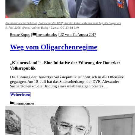
Alexander Sachartschenko, Staatschef der DVR, bei den Feierlichkeiten zum Tag des Sieges am
9. Mai 2016. (Foto:
Andrew Butko
/ Lizenz:
CC BY-SA 3.0
)
Categories
Renate Koppe
Internationales
|
UZ vom 11. August 2017
Weg vom Oligarchenregime
„Kleinrussland“ – Eine Initiative der Führung der Donezker
Volksrepublik
Die Führung der Donezker Volksrepublik ist politisch in die Offensive
gegangen. Am 18. Juli hat das Staatsoberhaupt der DVR, Alexander
Sachartschenko, die Bildung eines unabhängigen Staates …
Weiterlesen
Categories
Internationales