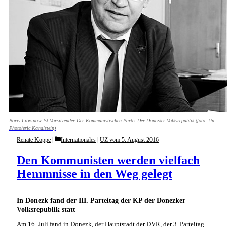
Boris Litwinow Ist Vorsitzender Der Kommunistischen Partei Der Donezker Volksrepublik (foto: Un
Photo/eric Kanalstein)
Categories
Renate Koppe
Internationales
|
UZ vom 5. August 2016
Den Kommunisten werden vielfach
Hemmnisse in den Weg gelegt
In Donezk fand der III. Parteitag der KP der Donezker
Volksrepublik statt
Am 16. Juli fand in Donezk, der Hauptstadt der DVR, der 3. Parteitag