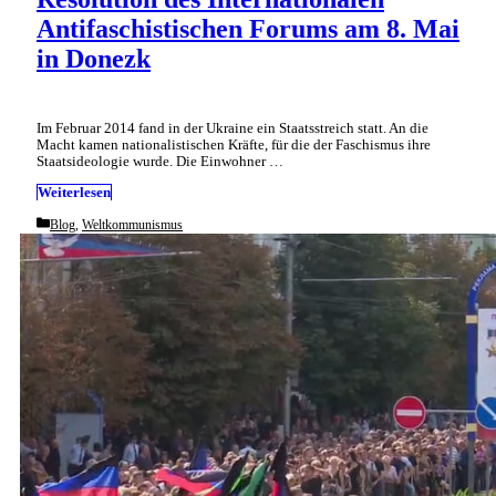
Antifaschistischen Forums am 8. Mai
in Donezk
Im Februar 2014 fand in der Ukraine ein Staatsstreich statt. An die
Macht kamen nationalistischen Kräfte, für die der Faschismus ihre
Staatsideologie wurde. Die Einwohner …
Weiterlesen
Categories
Blog
,
Weltkommunismus