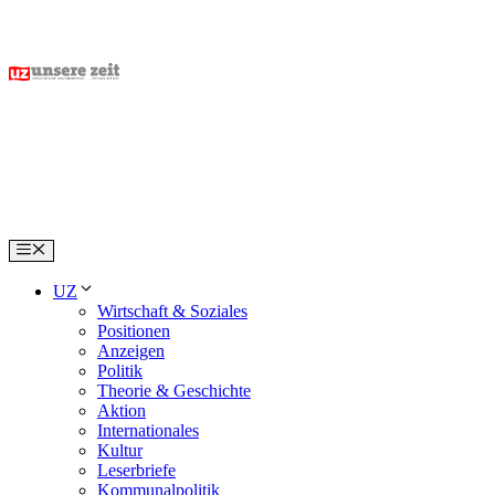
Skip
to
content
Menu
UZ
Wirtschaft & Soziales
Positionen
Anzeigen
Politik
Theorie & Geschichte
Aktion
Internationales
Kultur
Leserbriefe
Kommunalpolitik