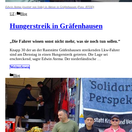
Edwin Atema (zweiter von links) in Aktion in Gräfenhausen (Foto: RTDD)
Categories
UZ
Blog
Hungerstreik in Gräfenhausen
„Die Fahrer wissen sonst nicht mehr, was sie noch tun sollen.“
Knapp 30 der an der Raststätte Gräfenhausen streikenden Lkw-Fahrer
sind am Dienstag in einen Hungerstreik getreten. Die Lage sei
erschreckend, sagte Edwin Atema. Der niederländische …
Weiterlesen
Categories
Blog