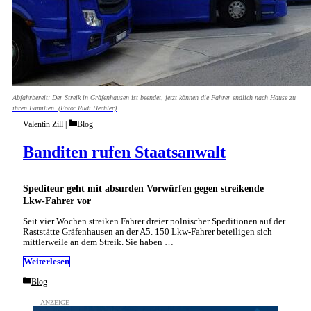
Abfahrbereit: Der Streik in Gräfenhausen ist beendet, jetzt können die Fahrer endlich nach Hause zu
ihren Familien. (Foto: Rudi Hechler)
Categories
Valentin Zill
Blog
Banditen rufen Staatsanwalt
Spediteur geht mit absurden Vorwürfen gegen streikende
Lkw-Fahrer vor
Seit vier Wochen streiken Fahrer dreier polnischer Speditionen auf der
Raststätte Gräfenhausen an der A5. 150 Lkw-Fahrer beteiligen sich
mittlerweile an dem Streik. Sie haben …
Weiterlesen
Categories
Blog