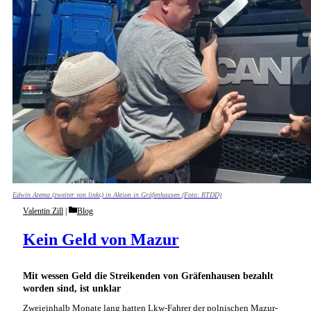
Edwin Atema (zweiter von links) in Aktion in Gräfenhausen (Foto: RTDD)
Categories
Valentin Zill
Blog
Kein Geld von Mazur
Mit wessen Geld die Streikenden von Gräfenhausen bezahlt
worden sind, ist unklar
Zweieinhalb Monate lang hatten Lkw-Fahrer der polnischen Mazur-