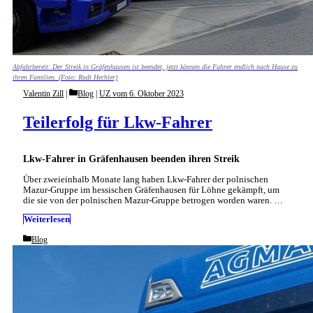
Abfahrbereit: Der Streik in Gräfenhausen ist beendet, jetzt können die Fahrer endlich nach Hause zu
ihren Familien. (Foto: Rudi Hechler)
Categories
Valentin Zill
Blog
|
UZ vom 6. Oktober 2023
Teilerfolg für Lkw-Fahrer
Lkw-Fahrer in Gräfenhausen beenden ihren Streik
Über zweieinhalb Monate lang haben Lkw-Fahrer der polnischen
Mazur-Gruppe im hessischen Gräfenhausen für Löhne gekämpft, um
die sie von der polnischen Mazur-Gruppe betrogen worden waren. …
Weiterlesen
Categories
Blog