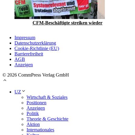
CFM-Beschäftigte streiken wieder
Impressum
Datenschutzerklärung
Cookie-Richtlinie (EU)
Barrierefreiheit
AGB
Anzeigen
© 2026 CommPress Verlag GmbH
UZ
Wirtschaft & Soziales
Positionen
Anzeigen
Politik
Theorie & Geschichte
Aktion
Internationales