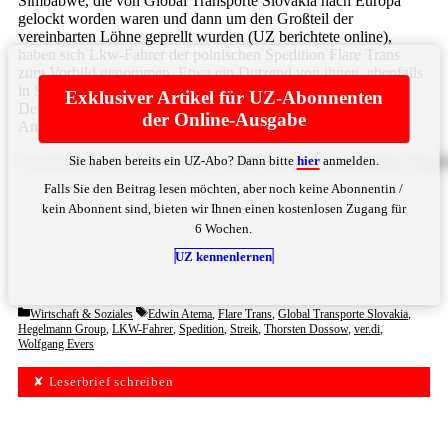
Simbabwe, die von Global Transporte Slovakia nach Europa
gelockt worden waren und dann um den Großteil der
vereinbarten Löhne geprellt wurden (UZ berichtete online),
haben sich Lkw-Fahrer der polnischen Spedition Flare Trans
zum Vorbild genommen. Etwa ein Dutzend von ihnen, ebenfalls
in Simbabwe angeworben, streiken auf Rastplätzen in ganz
Exklusiver Artikel für UZ-Abonnenten
Deutschland. An Flare Trans sind die deutschen Spediteure
der Online-Ausgabe
Anton und Siegfried Hegelmann ... Bitte
hier
anmelden
Sie haben bereits ein UZ-Abo? Dann bitte
hier
anmelden.
YmV0ZWlsaWd0LiBHbG9iYWwgVHJhbnNwb3J0ZSBpc3QgZWl
Falls Sie den Beitrag lesen möchten, aber noch keine Abonnentin /
kein Abonnent sind, bieten wir Ihnen einen kostenlosen Zugang für
6 Wochen.
UZ kennenlernen
Categories
Tags
Wirtschaft & Soziales
Edwin Atema
,
Flare Trans
,
Global Transporte Slovakia
,
Hegelmann Group
,
LKW-Fahrer
,
Spedition
,
Streik
,
Thorsten Dossow
,
ver.di
,
Wolfgang Evers
✘ Leserbrief schreiben