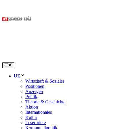
Skip
to
content
Menu
UZ
Wirtschaft & Soziales
Positionen
Anzeigen
Politik
Theorie & Geschichte
Aktion
Internationales
Kultur
Leserbriefe
Kommunalpolitik