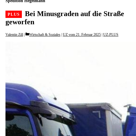
Spedition Hegelmann
Bei Minusgraden auf die Straße
geworfen
Categories
Valentin Zill
Wirtschaft & Soziales
|
UZ vom 21. Februar 2025
|
UZ-PLUS