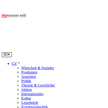
Skip
to
content
Menu
UZ
Wirtschaft & Soziales
Positionen
Anzeigen
Politik
Theorie & Geschichte
Aktion
Internationales
Kultur
Leserbriefe
Kommunalpolitik