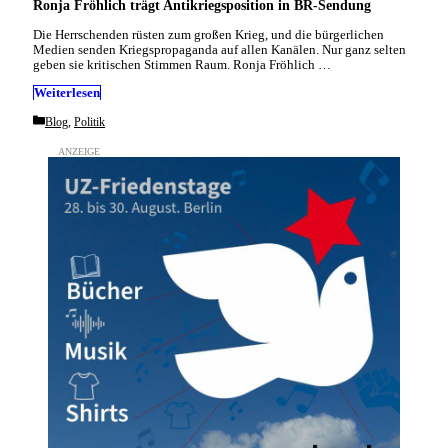
Ronja Fröhlich trägt Antikriegsposition in BR-Sendung
Die Herrschenden rüsten zum großen Krieg, und die bürgerlichen
Medien senden Kriegspropaganda auf allen Kanälen. Nur ganz selten
geben sie kritischen Stimmen Raum. Ronja Fröhlich …
Weiterlesen
Categories
Blog
,
Politik