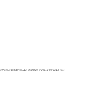
ber neu konstituierten DKP unterstützt wurde. (Foto: Klaus Rose)