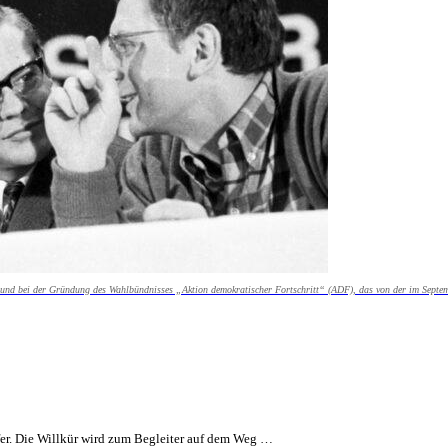
mund bei der Gründung des Wahlbündnisses „Aktion demokratischer Fortschritt“ (ADF), das von der im Septem
Opfer. Die Willkür wird zum Begleiter auf dem Weg …