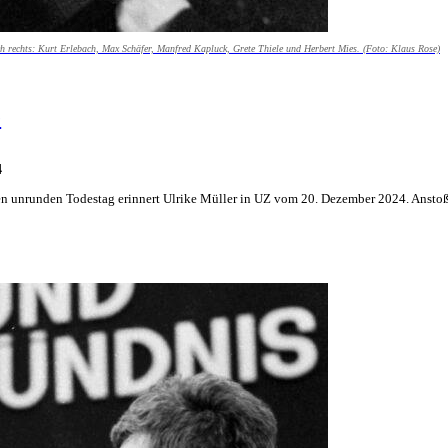
ach rechts: Kurt Erlebach, Max Schäfer, Manfred Kapluck, Grete Thiele und Herbert Mies. (Foto: Klaus Rose)
e
4
en unrunden Todestag erinnert Ulrike Müller in UZ vom 20. Dezember 2024. Anst