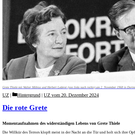
Grete Thiele mit Walter Möbius und Herbert Lederer (von links nach rechts) am 2. November 1968 in Dort
Categories
UZ
Hintergrund
|
UZ vom 20. Dezember 2024
Die rote Grete
Momentaufnahmen des widerständigen Lebens von Grete Thiele
Die Willkür des Terrors klopft meist in der Nacht an die Tür und holt sich ihre 