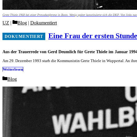
Grete Thiele 1968 bei einer Pressekonferenz in Bonn. Wenig später konstituierte sich die DKP. Von links n
Categories
UZ
Blog
|
Dokumentiert
Eine Frau der ersten Stund
Aus der Trauerrede von Gerd Deumlich für Grete Thiele im Januar 199
Am 29. Dezember 1993 starb die Kommunistin Grete Thiele in Wuppertal. An ihr
Weiterlesen
Categories
Blog