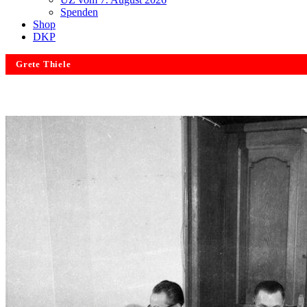
Spenden
Shop
DKP
Grete Thiele