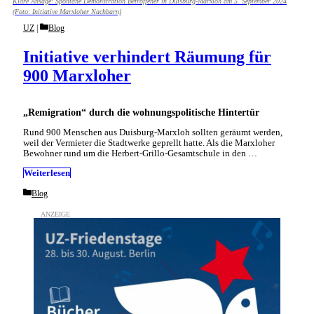
Klare Ansage: Spontane Demonstration Betroffener in Duisburg-Marxloh am 5. September 2024
(Foto: Initiative Marxloher Nachbarn)
Categories
UZ
Blog
Initiative verhindert Räumung für
900 Marxloher
„Remigration“ durch die wohnungspolitische Hintertür
Rund 900 Menschen aus Duisburg-Marxloh sollten geräumt werden,
weil der Vermieter die Stadtwerke geprellt hatte. Als die Marxloher
Bewohner rund um die Herbert-Grillo-Gesamtschule in den …
Weiterlesen
Categories
Blog