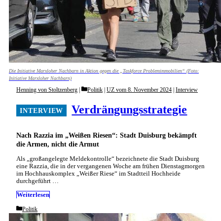
Die Initiative Marxloher Nachbarn in Aktion gegen die „Taskforce Problemimmobilien“ (Foto:
Initiative Marxloher Nachbarn)
Categories
Henning von Stoltzenberg
Politik
|
UZ vom 8. November 2024
|
Interview
Verdrängungsstrategie
Nach Razzia im „Weißen Riesen“: Stadt Duisburg bekämpft
die Armen, nicht die Armut
Als „großangelegte Meldekontrolle“ bezeichnete die Stadt Duisburg
eine Razzia, die in der vergangenen Woche am frühen Dienstagmorgen
im Hochhauskomplex „Weißer Riese“ im Stadtteil Hochheide
durchgeführt …
Weiterlesen
Categories
Politik