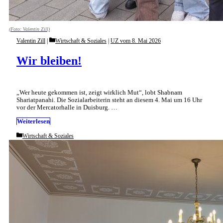
(Foto: Valentin Zill)
Categories
Valentin Zill
Wirtschaft & Soziales
|
UZ vom 8. Mai 2026
Wir bleiben!
„Wer heute gekommen ist, zeigt wirklich Mut“, lobt Shabnam
Shariatpanahi. Die Sozialarbeiterin steht an diesem 4. Mai um 16 Uhr
vor der Mercatorhalle in Duisburg. …
Weiterlesen
Categories
Wirtschaft & Soziales