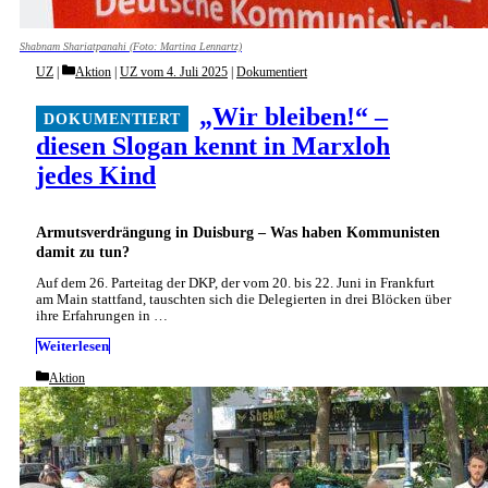
Shabnam Shariatpanahi (Foto: Martina Lennartz)
Categories
UZ
Aktion
|
UZ vom 4. Juli 2025
|
Dokumentiert
„Wir bleiben!“ –
diesen Slogan kennt in Marxloh
jedes Kind
Armutsverdrängung in Duisburg – Was haben Kommunisten
damit zu tun?
Auf dem 26. Parteitag der DKP, der vom 20. bis 22. Juni in Frankfurt
am Main stattfand, tauschten sich die Delegierten in drei Blöcken über
ihre Erfahrungen in …
Weiterlesen
Categories
Aktion