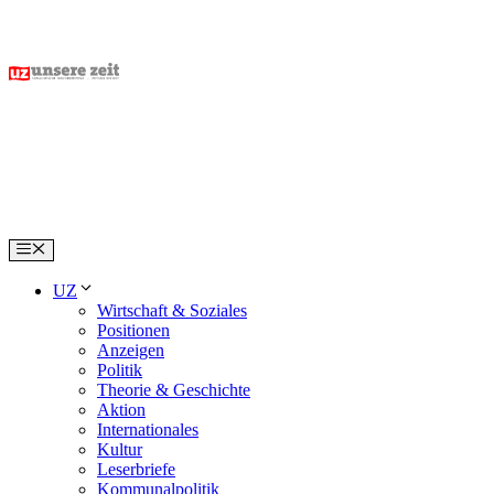
Skip
to
content
Menu
UZ
Wirtschaft & Soziales
Positionen
Anzeigen
Politik
Theorie & Geschichte
Aktion
Internationales
Kultur
Leserbriefe
Kommunalpolitik