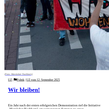
(Foto: Marxloher Nachbarn)
Categories
UZ
Politik
|
UZ vom 12. September 2025
Wir bleiben!
Ein Jahr nach der ersten erfolgreichen Demonstration rief die Initiative
„Marxloher Nachbarn“ am vergangenen Samstag zu einer