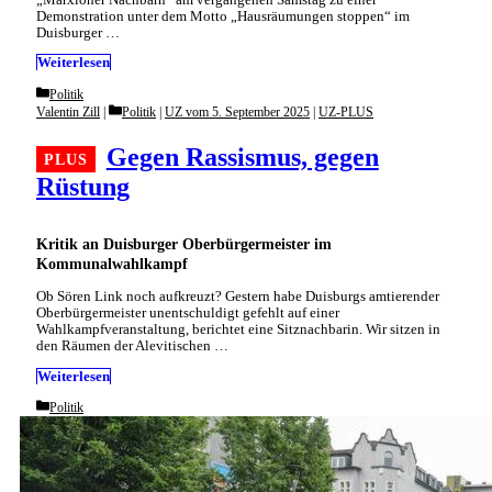
Demonstration unter dem Motto „Hausräumungen stoppen“ im
Duisburger …
Weiterlesen
Categories
Politik
Categories
Valentin Zill
Politik
|
UZ vom 5. September 2025
|
UZ-PLUS
Gegen Rassismus, gegen
Rüstung
Kritik an Duisburger Oberbürgermeister im
Kommunalwahlkampf
Ob Sören Link noch aufkreuzt? Gestern habe Duisburgs amtierender
Oberbürgermeister unentschuldigt gefehlt auf einer
Wahlkampfveranstaltung, berichtet eine Sitznachbarin. Wir sitzen in
den Räumen der Alevitischen …
Weiterlesen
Categories
Politik