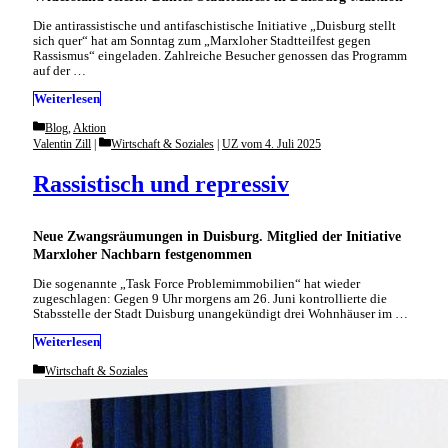
Die antirassistische und antifaschistische Initiative „Duisburg stellt
sich quer“ hat am Sonntag zum „Marxloher Stadtteilfest gegen
Rassismus“ eingeladen. Zahlreiche Besucher genossen das Programm
auf der …
Weiterlesen
Categories
Blog
,
Aktion
Categories
Valentin Zill
Wirtschaft & Soziales
|
UZ vom 4. Juli 2025
Rassistisch und repressiv
Neue Zwangsräumungen in Duisburg. Mitglied der Initiative
Marxloher Nachbarn festgenommen
Die sogenannte „Task Force Problemimmobilien“ hat wieder
zugeschlagen: Gegen 9 Uhr morgens am 26. Juni kontrollierte die
Stabsstelle der Stadt Duisburg unangekündigt drei Wohnhäuser im …
Weiterlesen
Categories
Wirtschaft & Soziales