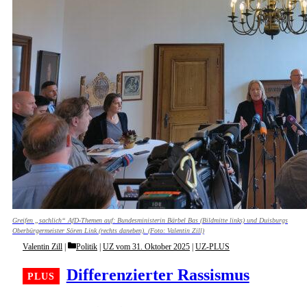
Greifen „sachlich“ AfD-Themen auf: Bundesministerin Bärbel Bas (Bildmitte links) und Duisburgs
Oberbürgermeister Sören Link (rechts daneben). (Foto: Valentin Zill)
Categories
Valentin Zill
Politik
|
UZ vom 31. Oktober 2025
|
UZ-PLUS
Differenzierter Rassismus