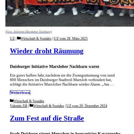
(Foto: Initiative Marxloher Nachbarn)
Categories
UZ
Wirtschaft & Soziales
|
UZ vom 28. März 2025
Wieder droht Räumung
Duisburger Initiative Marxloher Nachbarn warnt
Ein gutes halbes Jahr, nachdem sie die Zwangsräumung von rund
900 Menschen im Duisburger Stadtteil Marxloh verhindert hat,
schlägt die Initiative Marxloher Nachbarn wieder Alarm. „Am …
Weiterlesen
Categories
Wirtschaft & Soziales
Categories
Valentin Zill
Wirtschaft & Soziales
|
UZ vom 20. Dezember 2024
Zum Fest auf die Straße
Stadt Duisburg räumt Menschen in humanitäre Katastrophe –