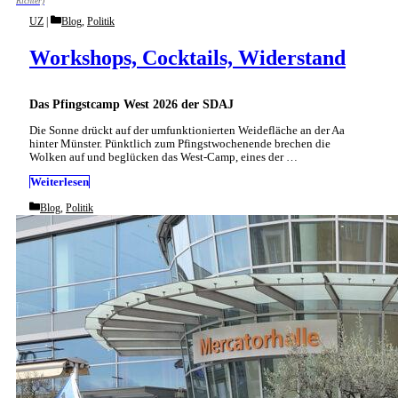
Richter)
Categories
UZ
Blog
,
Politik
Workshops, Cocktails, Widerstand
Das Pfingstcamp West 2026 der SDAJ
Die Sonne drückt auf der umfunktionierten Weidefläche an der Aa
hinter Münster. Pünktlich zum Pfingstwochenende brechen die
Wolken auf und beglücken das West-Camp, eines der …
Weiterlesen
Categories
Blog
,
Politik