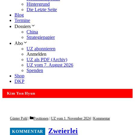
Hintergrund
Die Letzte Seite
Blog
Termine
Dossiers
China
Strategiepapier
Abo
UZ abonnieren
Anmelden
UZ als PDF (Archiv)
UZ vom 7. August 2026
Spenden
Shop
DKP
Kim Yon Hyun
Categories
Günter Pohl
Positionen
|
UZ vom 1. November 2024
|
Kommentar
Zweierlei