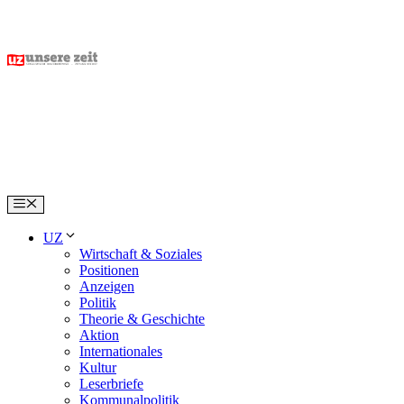
Skip
to
content
Menu
UZ
Wirtschaft & Soziales
Positionen
Anzeigen
Politik
Theorie & Geschichte
Aktion
Internationales
Kultur
Leserbriefe
Kommunalpolitik