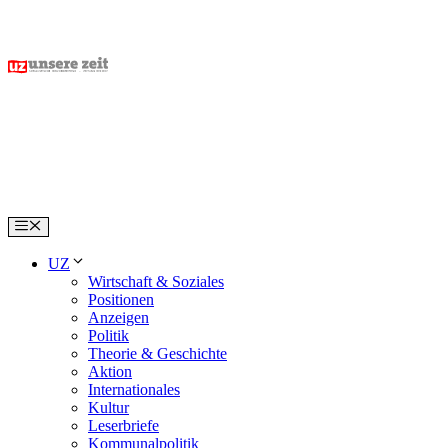
Skip
to
content
Menu
UZ
Wirtschaft & Soziales
Positionen
Anzeigen
Politik
Theorie & Geschichte
Aktion
Internationales
Kultur
Leserbriefe
Kommunalpolitik