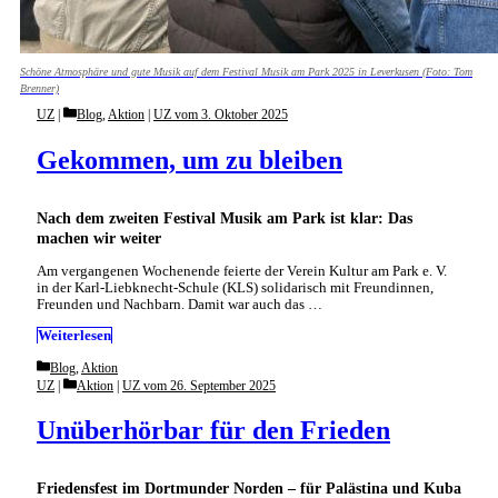
Schöne Atmosphäre und gute Musik auf dem Festival Musik am Park 2025 in Leverkusen (Foto: Tom
Brenner)
Categories
UZ
Blog
,
Aktion
|
UZ vom 3. Oktober 2025
Gekommen, um zu bleiben
Nach dem zweiten Festival Musik am Park ist klar: Das
machen wir weiter
Am vergangenen Wochenende feierte der Verein Kultur am Park e. V.
in der Karl-Liebknecht-Schule (KLS) solidarisch mit Freundinnen,
Freunden und Nachbarn. Damit war auch das …
Weiterlesen
Categories
Blog
,
Aktion
Categories
UZ
Aktion
|
UZ vom 26. September 2025
Unüberhörbar für den Frieden
Friedensfest im Dortmunder Norden – für Palästina und Kuba