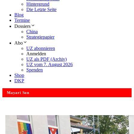
Hintergrund
Die Letzte Seite
Blog
Termine
Dossiers
China
Strategiepapier
Abo
UZ abonnieren
Anmelden
UZ als PDF (Archiv)
UZ vom 7. August 2026
Spenden
Shop
DKP
Mayari Son