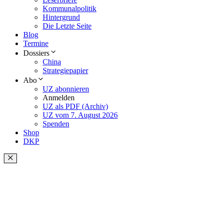
Kommunalpolitik
Hintergrund
Die Letzte Seite
Blog
Termine
Dossiers
China
Strategiepapier
Abo
UZ abonnieren
Anmelden
UZ als PDF (Archiv)
UZ vom 7. August 2026
Spenden
Shop
DKP
Schließen