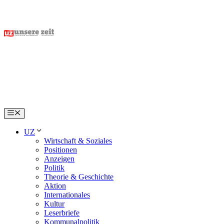
Skip
to
content
Menu
UZ
Wirtschaft & Soziales
Positionen
Anzeigen
Politik
Theorie & Geschichte
Aktion
Internationales
Kultur
Leserbriefe
Kommunalpolitik