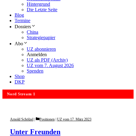
Hintergrund
Die Letzte Seite
Blog
Termine
Dossiers
China
Strategiepapier
Abo
UZ abonnieren
Anmelden
UZ als PDF (Archiv)
UZ vom 7. August 2026
Spenden
Shop
DKP
Nord Stream 1
Categories
Arnold Schölzel
Positionen
|
UZ vom 17. März 2023
Unter Freunden