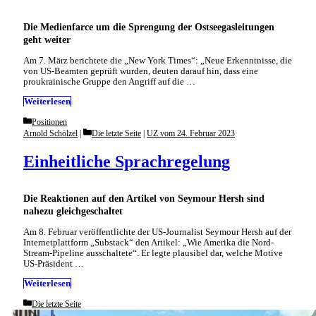
Die Medienfarce um die Sprengung der Ostseegasleitungen
geht weiter
Am 7. März berichtete die „New York Times“: „Neue Erkenntnisse, die
von US-Beamten geprüft wurden, deuten darauf hin, dass eine
proukrainische Gruppe den Angriff auf die …
Weiterlesen
Categories
Positionen
Categories
Arnold Schölzel
Die letzte Seite
|
UZ vom 24. Februar 2023
Einheitliche Sprachregelung
Die Reaktionen auf den Artikel von Seymour Hersh sind
nahezu gleichgeschaltet
Am 8. Februar veröffentlichte der US-Journalist Seymour Hersh auf der
Internetplattform „Substack“ den Artikel: „Wie Amerika die Nord-
Stream-Pipeline ausschaltete“. Er legte plausibel dar, welche Motive
US-Präsident …
Weiterlesen
Categories
Die letzte Seite