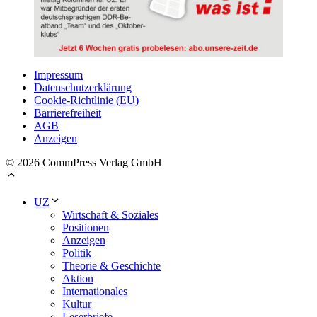
Impressum
Datenschutzerklärung
Cookie-Richtlinie (EU)
Barrierefreiheit
AGB
Anzeigen
© 2026 CommPress Verlag GmbH
UZ
Wirtschaft & Soziales
Positionen
Anzeigen
Politik
Theorie & Geschichte
Aktion
Internationales
Kultur
Leserbriefe