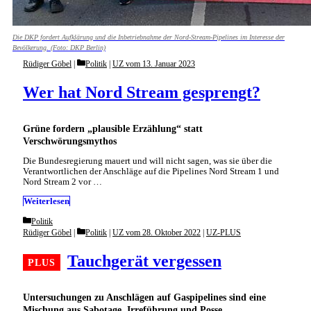
Die DKP fordert Aufklärung und die Inbetriebnahme der Nord-Stream-Pipelines im Interesse der
Bevölkerung. (Foto: DKP Berlin)
Categories
Rüdiger Göbel
Politik
|
UZ vom 13. Januar 2023
Wer hat Nord Stream gesprengt?
Grüne fordern „plausible Erzählung“ statt
Verschwörungsmythos
Die Bundesregierung mauert und will nicht sagen, was sie über die
Verantwortlichen der Anschläge auf die Pipelines Nord Stream 1 und
Nord Stream 2 vor …
Weiterlesen
Categories
Politik
Categories
Rüdiger Göbel
Politik
|
UZ vom 28. Oktober 2022
|
UZ-PLUS
Tauchgerät vergessen
Untersuchungen zu Anschlägen auf Gaspipelines sind eine
Mischung aus Sabotage, Irreführung und Posse