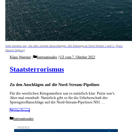
Sieht harmlos aus, hat aber extreme Auswirkungen: Die Sabotage an Nord Stream 1 und 2. (Foto:
Danish Defence)
Categories
Klaus Wagener
Internationales
|
UZ vom 7. Oktober 2022
Staatsterrorismus
Zu den Anschlägen auf die Nord-Stream-Pipelines
Für die westlichen Kriegsmedien war es natürlich klar: Putin war’s.
Aber mal ernsthaft: Natürlich gibt es für die Urheberschaft der
Sprengstoffanschläge auf die Nord-Stream-Pipelines NS1 …
Weiterlesen
Categories
Internationales