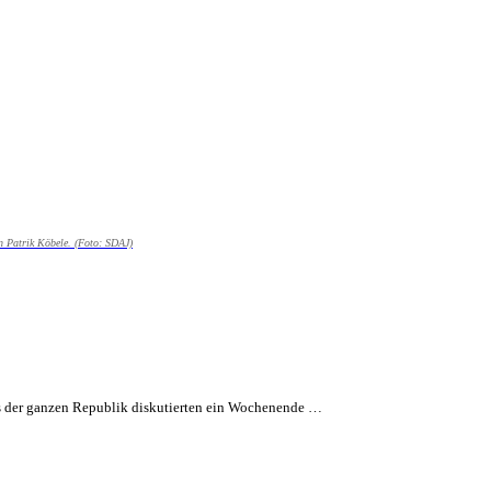
n Patrik Köbele. (Foto: SDAJ)
us der ganzen Republik diskutierten ein Wochenende …