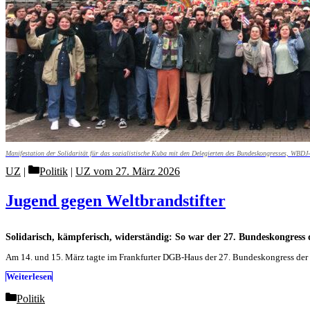
Manifestation der Solidarität für das sozialistische Kuba mit den Delegierten des Bundeskongresses, WBD
Categories
UZ
Politik
|
UZ vom 27. März 2026
Jugend gegen Weltbrandstifter
Solidarisch, kämpferisch, widerständig: So war der 27. Bundeskongress
Am 14. und 15. März tagte im Frankfurter DGB-Haus der 27. Bundeskongress der 
Weiterlesen
Categories
Politik