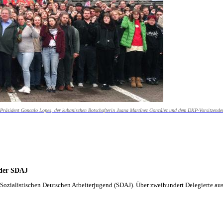
J-Präsident Goncalo Lopes, der ­kubanischen Botschafterin Juana Martínez González und dem DKP-Vorsitzende
 der SDAJ
Sozialistischen Deutschen Arbeiterjugend (SDAJ). Über zweihundert Delegierte a