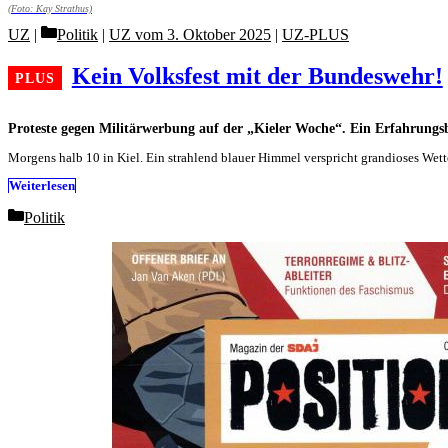
(Foto: Kay Strathus)
Categories
UZ
Politik
|
UZ vom 3. Oktober 2025
|
UZ-PLUS
Kein Volksfest mit der Bundeswehr!
Proteste gegen Militärwerbung auf der „Kieler Woche“. Ein Erfahrungs
Morgens halb 10 in Kiel. Ein strahlend blauer Himmel verspricht grandioses Wette
Weiterlesen
Categories
Politik