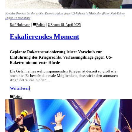
Kreative Proteste bei der großen Demonstration gegen US-Raketen in Wiesbaden (Foto: Karl-Reiner
Engels / r-mediabase)
Categories
Ralf Hohmann
Politik
|
UZ vom 18. April 2025
Eskalierendes Moment
Geplante Raketenstationierung leistet Vorschub zur
Einführung des Kriegsrechts. Verfassungsklage gegen US-
Raketen nimmt erste Hürde
Die Gefahr eines weltumspannenden Krieges ist derzeit so groß wie
noch nie. Es besteht die reale Möglichkeit, dass wir in den atomaren
Abgrund taumeln oder …
Weiterlesen
Categories
Politik