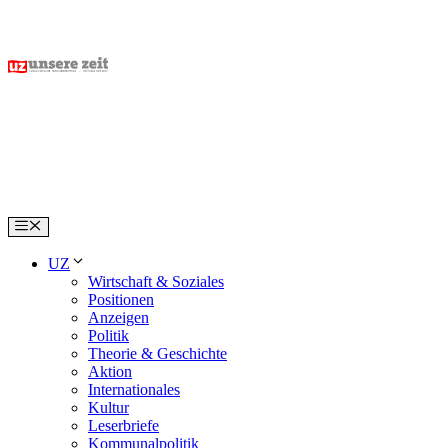
Skip
to
content
Menu
UZ
Wirtschaft & Soziales
Positionen
Anzeigen
Politik
Theorie & Geschichte
Aktion
Internationales
Kultur
Leserbriefe
Kommunalpolitik