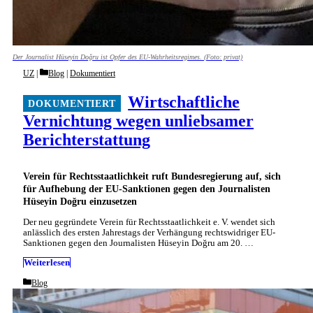
Der Journalist Hüseyin Doğru ist Opfer des EU-Wahrheitsregimes. (Foto: privat)
Categories
UZ
Blog
|
Dokumentiert
Wirtschaftliche
Vernichtung wegen unliebsamer
Berichterstattung
Verein für Rechtsstaatlichkeit ruft Bundesregierung auf, sich
für Aufhebung der EU-Sanktionen gegen den Journalisten
Hüseyin Doğru einzusetzen
Der neu gegründete Verein für Rechtsstaatlichkeit e. V. wendet sich
anlässlich des ersten Jahrestags der Verhängung rechtswidriger EU-
Sanktionen gegen den Journalisten Hüseyin Doğru am 20. …
Weiterlesen
Categories
Blog