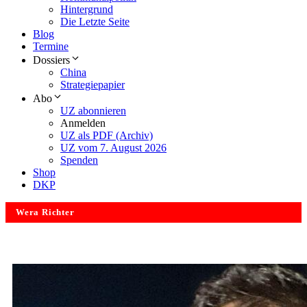
Hintergrund
Die Letzte Seite
Blog
Termine
Dossiers
China
Strategiepapier
Abo
UZ abonnieren
Anmelden
UZ als PDF (Archiv)
UZ vom 7. August 2026
Spenden
Shop
DKP
Wera Richter