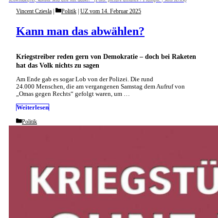
Categories
Vincent Cziesla
Politik
|
UZ vom 14. Februar 2025
Kann man das abwählen?
Kriegstreiber reden gern von Demokratie – doch bei Raketen
hat das Volk nichts zu sagen
Am Ende gab es sogar Lob von der Polizei. Die rund
24.000 Menschen, die am vergangenen Samstag dem Aufruf von
„Omas gegen Rechts“ gefolgt waren, um …
Weiterlesen
Categories
Politik