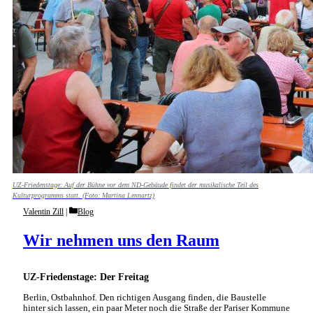
UZ-Friedenstage: Auf der Bühne vor dem ND-Gebäude findet der musikalische Teil des
Kulturprogramms statt. (Foto: Martina Lennartz)
Categories
Valentin Zill
Blog
Wir nehmen uns den Raum
UZ-Friedenstage: Der Freitag
Berlin, Ostbahnhof. Den richtigen Ausgang finden, die Baustelle
hinter sich lassen, ein paar Meter noch die Straße der Pariser Kommune