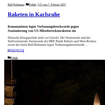
Categories
Ralf Hohmann
Politik
|
UZ vom 7. Februar 2025
Raketen in Karlsruhe
Kommunisten legen Verfassungsbeschwerde gegen
Stationierung von US-Mittelstreckenraketen ein
Deutsche Kriegspolitik steht vor Gericht. Der Vorsitzende und die
Stellvertretende Vorsitzende der DKP, Patrik Köbele und Wera Richter,
sowie der Jurist Ralf Hohmann legen Verfassungsbeschwerde …
Weiterlesen
Categories
Politik