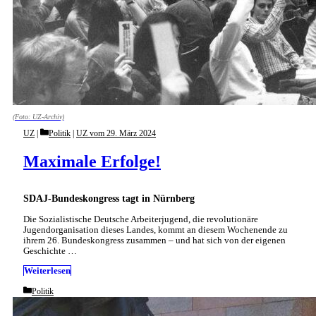
(Foto: UZ-Archiv)
Categories
UZ
Politik
|
UZ vom 29. März 2024
Maximale Erfolge!
SDAJ-Bundeskongress tagt in Nürnberg
Die Sozialistische Deutsche Arbeiterjugend, die revolutionäre
Jugendorganisation dieses Landes, kommt an diesem Wochenende zu
ihrem 26. Bundeskongress zusammen – und hat sich von der eigenen
Geschichte …
Weiterlesen
Categories
Politik