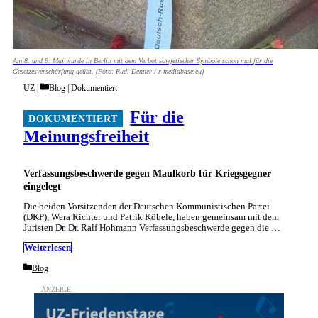
Am 8. und 9. Mai wurde in Berlin mit dem Verbot sowjetischer Symbole schon mal für die
Gesetzesverschärfung geübt. (Foto: Rudi Denner / r-mediabase.eu)
Categories
UZ
Blog
|
Dokumentiert
Für die
Meinungsfreiheit
Verfassungsbeschwerde gegen Maulkorb für Kriegsgegner
eingelegt
Die beiden Vorsitzenden der Deutschen Kommunistischen Partei
(DKP), Wera Richter und Patrik Köbele, haben gemeinsam mit dem
Juristen Dr. Dr. Ralf Hohmann Verfassungsbeschwerde gegen die …
Weiterlesen
Categories
Blog