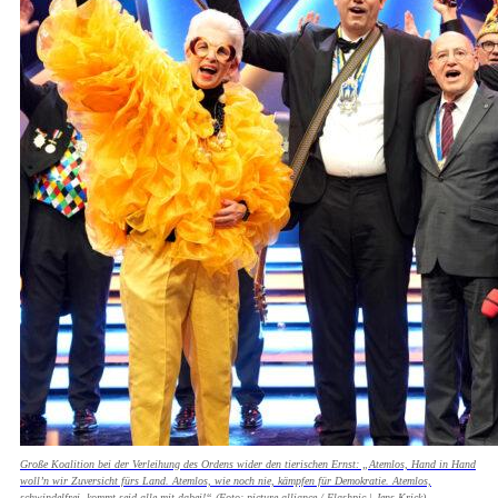
Große Koalition bei der Verleihung des Ordens wider den tierischen Ernst: „Atemlos, Hand in Hand
woll’n wir Zuversicht fürs Land. Atemlos, wie noch nie, kämpfen für Demokratie. Atemlos,
schwindelfrei, kommt seid alle mit dabei!“ (Foto: picture alliance / Flashpic | Jens Krick)