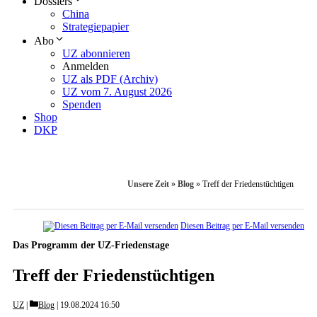
Dossiers
China
Strategiepapier
Abo
UZ abonnieren
Anmelden
UZ als PDF (Archiv)
UZ vom 7. August 2026
Spenden
Shop
DKP
Unsere Zeit
»
Blog
»
Treff der Friedenstüchtigen
Diesen Beitrag per E-Mail versenden
Das Programm der UZ-Friedenstage
Treff der Friedenstüchtigen
Categories
UZ
Blog
19.08.2024 16:50