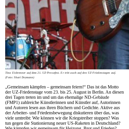
Tino Eisbrenner auf dem 21. UZ-Pressefest. Er tritt auch auf den UZ-Friedenstagen auf.
(Foto: Shari Deymann)
„Gemeinsam kämpfen – gemeinsam feiern!“ Das ist das Motto
der UZ-Friedenstage vom 23. bis 25. August in Berlin. An diesen
drei Tagen treten im und um das ehemalige ND-Gebäude
(FMP1) zahlreiche Künstlerinnen und Künstler auf, Autorinnen
und Autoren lesen aus ihren Büchern und Gedichte. Aktive aus
der Arbeiter- und Friedensbewegung diskutieren über das, was
viele umtreibt: Wie können wir die Kriegstreiber stoppen? Was
tun gegen die Stationierung neuer US-Raketen in Deutschland?
Wie kämpfen wir gemeinsam für Heizung, Brot und Frieden?