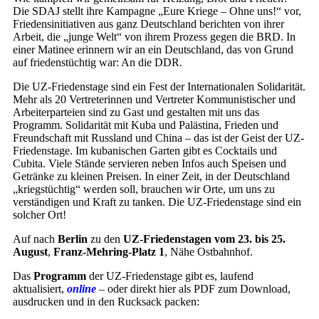
Die SDAJ stellt ihre Kampagne „Eure Kriege – Ohne uns!“ vor,
Friedensinitiativen aus ganz Deutschland berichten von ihrer
Arbeit, die „junge Welt“ von ihrem Prozess gegen die BRD. In
einer Matinee erinnern wir an ein Deutschland, das von Grund
auf friedenstüchtig war: An die DDR.
Die UZ-Friedenstage sind ein Fest der Internationalen Solidarität.
Mehr als 20 Vertreterinnen und Vertreter Kommunistischer und
Arbeiterparteien sind zu Gast und gestalten mit uns das
Programm. Solidarität mit Kuba und Palästina, Frieden und
Freundschaft mit Russland und China – das ist der Geist der UZ-
Friedenstage. Im kubanischen Garten gibt es Cocktails und
Cubita. Viele Stände servieren neben Infos auch Speisen und
Getränke zu kleinen Preisen. In einer Zeit, in der Deutschland
„kriegstüchtig“ werden soll, brauchen wir Orte, um uns zu
verständigen und Kraft zu tanken. Die UZ-Friedenstage sind ein
solcher Ort!
Auf nach
Berlin
zu den
UZ-Friedenstagen vom 23. bis 25.
August
,
Franz-Mehring-Platz 1
, Nähe Ostbahnhof.
Das
Programm
der UZ-Friedenstage gibt es, laufend
aktualisiert,
online
– oder direkt hier als PDF zum Download,
ausdrucken und in den Rucksack packen: