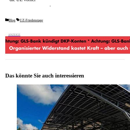
unverbindlich testen
.
Categories
Tags
Blog
UZ-Friedenstage
Das könnte Sie auch interessieren