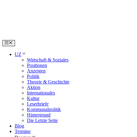
Skip
to
content
Menu
UZ
Wirtschaft & Soziales
Positionen
Anzeigen
Politik
Theorie & Geschichte
Aktion
Internationales
Kultur
Leserbriefe
Kommunalpolitik
Hintergrund
Die Letzte Seite
Blog
Termine