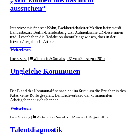
aussuchen“
Interview mit Andreas Köhn, Fachbereichsleiter Medien beim ver.di-
Landesbezirk Berlin-Brandenburg UZ: Aufmerksame UZ-Leserinnen
und -Leser haben die Redaktion darauf hingewiesen, dass in der
letzten Ausgabe ein Artikel …
Weiterlesen
Categories
Lucas Zeise
Wirtschaft & Soziales
|
UZ vom 21. August 2015
Ungleiche Kommunen
Das Elend der Kommunalfinanzen hat im Streit um die Erzieher in den
Kitas keine Rolle gespielt. Der Dachverband der kommunalen
Arbeitgeber hat sich über den …
Weiterlesen
Categories
Lars Mörking
Wirtschaft & Soziales
|
UZ vom 21. August 2015
Talentdiagnostik