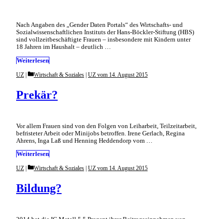
Nach Angaben des „Gender Daten Portals“ des Wirtschafts- und
Sozialwissenschaftlichen Instituts der Hans-Böckler-Stiftung (HBS)
sind vollzeitbeschäftigte Frauen – insbesondere mit Kindern unter
18 Jahren im Haushalt – deutlich …
Weiterlesen
Categories
UZ
Wirtschaft & Soziales
|
UZ vom 14. August 2015
Prekär?
Vor allem Frauen sind von den Folgen von Leiharbeit, Teilzeitarbeit,
befristeter Arbeit oder Minijobs betroffen. Irene Gerlach, Regina
Ahrens, Inga Laß und Henning Heddendorp vom …
Weiterlesen
Categories
UZ
Wirtschaft & Soziales
|
UZ vom 14. August 2015
Bildung?