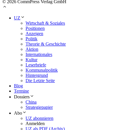
© 2026 CommPress Verlag GmbH
UZ
Wirtschaft & Soziales
Positionen
Anzeigen
Politik
Theorie & Geschichte
Aktion
Internationales
Kultur
Leserbriefe
Kommunalpolitik
Hintergrund
Die Letzte Seite
Blog
Termine
Dossiers
China
Strategiepapier
Abo
UZ abonnieren
Anmelden
UZ als PDF (Archiv)