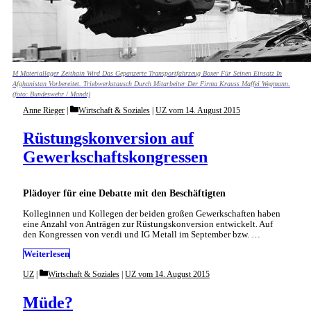
M Materiallager Zeithain Wird Das Gepanzerte Transportfahrzeug Boxer Für Seinen Einsatz In
Afghanistan Vorbereitet. Triebwerkstausch Durch Mitarbeiter Der Firma Krauss Maffei Wegmann.
(foto: Bundeswehr / Mandt)
Categories
Anne Rieger
Wirtschaft & Soziales
|
UZ vom 14. August 2015
Rüstungskonversion auf
Gewerkschaftskongressen
Plädoyer für eine Debatte mit den Beschäftigten
Kolleginnen und Kollegen der beiden großen Gewerkschaften haben
eine Anzahl von Anträgen zur Rüstungskonversion entwickelt. Auf
den Kongressen von ver.di und IG Metall im September bzw. …
Weiterlesen
Categories
UZ
Wirtschaft & Soziales
|
UZ vom 14. August 2015
Müde?