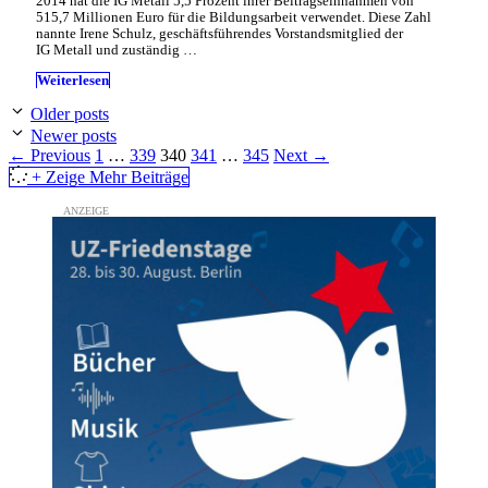
2014 hat die IG Metall 5,5 Prozent ihrer Beitragseinnahmen von
515,7 Millionen Euro für die Bildungsarbeit verwendet. Diese Zahl
nannte Irene Schulz, geschäftsführendes Vorstandsmitglied der
IG Metall und zuständig …
Weiterlesen
Older posts
Newer posts
Page
Page
Page
Page
Page
←
Previous
1
…
339
340
341
…
345
Next
→
+ Zeige Mehr Beiträge