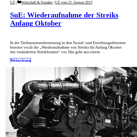
Categories
UZ
Wirtschaft & Soziales
|
UZ vom 21. August 2015
SuE: Wiederaufnahme der Streiks
Anfang Oktober
In der Tarifauseinandersetzung in den Sozial- und Erziehungsdiensten
bereitet ver.di die „Wiederaufnahme von Streiks für Anfang Oktober
mit veränderten Streikformen“ vor. Das geht aus einem …
Weiterlesen