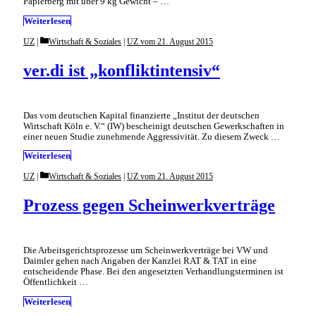
Papierberg mit über 9 kg Gewicht – …
Weiterlesen
Categories
UZ
Wirtschaft & Soziales
|
UZ vom 21. August 2015
ver.di ist „konfliktintensiv“
Das vom deutschen Kapital finanzierte „Institut der deutschen
Wirtschaft Köln e. V.“ (IW) bescheinigt deutschen Gewerkschaften in
einer neuen Studie zunehmende Aggressivität. Zu diesem Zweck …
Weiterlesen
Categories
UZ
Wirtschaft & Soziales
|
UZ vom 21. August 2015
Prozess gegen Scheinwerkverträge
Die Arbeitsgerichtsprozesse um Scheinwerkverträge bei VW und
Daimler gehen nach Angaben der Kanzlei RAT & TAT in eine
entscheidende Phase. Bei den angesetzten Verhandlungsterminen ist
Öffentlichkeit …
Weiterlesen