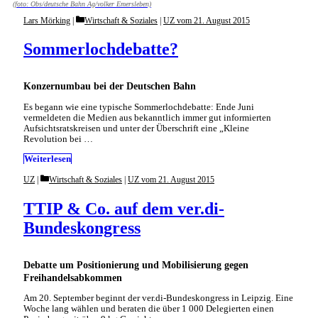
(foto: Obs/deutsche Bahn Ag/volker Emersleben)
Categories
Lars Mörking
Wirtschaft & Soziales
|
UZ vom 21. August 2015
Sommerlochdebatte?
Konzernumbau bei der Deutschen Bahn
Es begann wie eine typische Sommerlochdebatte: Ende Juni
vermeldeten die Medien aus bekanntlich immer gut informierten
Aufsichtsratskreisen und unter der Überschrift eine „Kleine
Revolution bei …
Weiterlesen
Categories
UZ
Wirtschaft & Soziales
|
UZ vom 21. August 2015
TTIP & Co. auf dem ver.di-
Bundeskongress
Debatte um Positionierung und Mobilisierung gegen
Freihandelsabkommen
Am 20. September beginnt der ver.di-Bundeskongress in Leipzig. Eine
Woche lang wählen und beraten die über 1 000 Delegierten einen