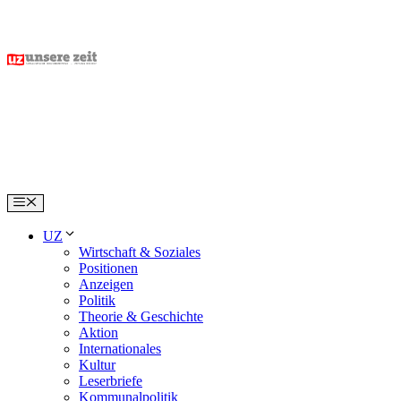
Skip
to
content
Menu
UZ
Wirtschaft & Soziales
Positionen
Anzeigen
Politik
Theorie & Geschichte
Aktion
Internationales
Kultur
Leserbriefe
Kommunalpolitik