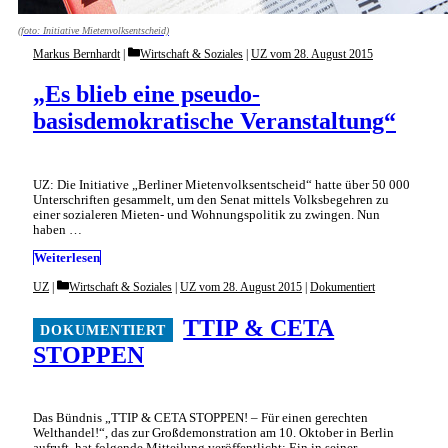
(foto: Initiative Mietenvolksentscheid)
Categories
Markus Bernhardt
Wirtschaft & Soziales
|
UZ vom 28. August 2015
„Es blieb eine pseudo-
basisdemokratische Veranstaltung“
UZ: Die Initiative „Berliner Mietenvolksentscheid“ hatte über 50 000
Unterschriften gesammelt, um den Senat mittels Volksbegehren zu
einer sozialeren Mieten- und Wohnungspolitik zu zwingen. Nun
haben …
Weiterlesen
Categories
UZ
Wirtschaft & Soziales
|
UZ vom 28. August 2015
|
Dokumentiert
TTIP & CETA
STOPPEN
Das Bündnis „TTIP & CETA STOPPEN! – Für einen gerechten
Welthandel!“, das zur Großdemonstration am 10. Oktober in Berlin