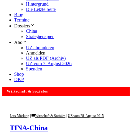
Hintergrund
Die Letzte Seite
Blog
Termine
Dossiers
China
Strategiepapier
Abo
UZ abonnieren
Anmelden
UZ als PDF (Archiv)
UZ vom 7. August 2026
Spenden
Shop
DKP
Wirtschaft & Soziales
Categories
Lars Mörking
Wirtschaft & Soziales
|
UZ vom 28. August 2015
TINA-China