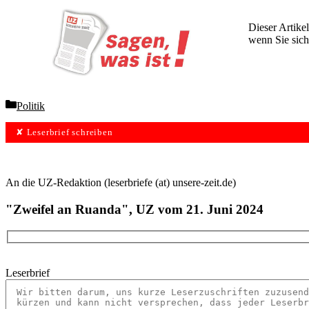
Dieser Artikel
wenn Sie sich
Wochen lang 
Categories
Politik
✘ Leserbrief schreiben
An die UZ-Redaktion (leserbriefe (at) unsere-zeit.de)
"Zweifel an Ruanda", UZ vom 21. Juni 2024
Leserbrief