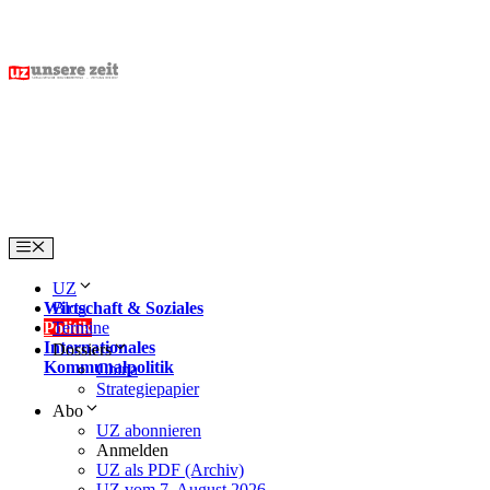
Skip
to
content
Menu
UZ
Wirtschaft & Soziales
Blog
Politik
Termine
Internationales
Dossiers
Kommunalpolitik
China
Strategiepapier
Abo
UZ abonnieren
Anmelden
UZ als PDF (Archiv)
UZ vom 7. August 2026