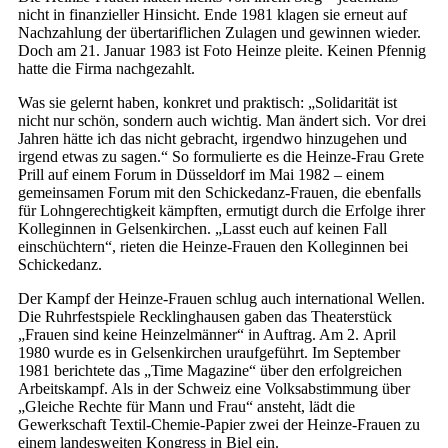
nicht in finanzieller Hinsicht. Ende 1981 klagen sie erneut auf
Nachzahlung der übertariflichen Zulagen und gewinnen wieder.
Doch am 21. Januar 1983 ist Foto Heinze pleite. Keinen Pfennig
hatte die Firma nachgezahlt.
Was sie gelernt haben, konkret und praktisch: „Solidarität ist
nicht nur schön, sondern auch wichtig. Man ändert sich. Vor drei
Jahren hätte ich das nicht gebracht, irgendwo hinzugehen und
irgend etwas zu sagen.“ So formulierte es die Heinze-Frau Grete
Prill auf einem Forum in Düsseldorf im Mai 1982 – einem
gemeinsamen Forum mit den Schickedanz-Frauen, die ebenfalls
für Lohngerechtigkeit kämpften, ermutigt durch die Erfolge ihrer
Kolleginnen in Gelsenkirchen. „Lasst euch auf keinen Fall
einschüchtern“, rieten die Heinze-Frauen den Kolleginnen bei
Schickedanz.
Der Kampf der Heinze-Frauen schlug auch international Wellen.
Die Ruhrfestspiele Recklinghausen gaben das Theaterstück
„Frauen sind keine Heinzelmänner“ in Auftrag. Am 2. April
1980 wurde es in Gelsenkirchen uraufgeführt. Im September
1981 berichtete das „Time Magazine“ über den erfolgreichen
Arbeitskampf. Als in der Schweiz eine Volksabstimmung über
„Gleiche Rechte für Mann und Frau“ ansteht, lädt die
Gewerkschaft Textil-Chemie-Papier zwei der Heinze-Frauen zu
einem landesweiten Kongress in Biel ein.