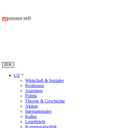
Skip
to
content
Menu
UZ
Wirtschaft & Soziales
Positionen
Anzeigen
Politik
Theorie & Geschichte
Aktion
Internationales
Kultur
Leserbriefe
Kommunalpolitik