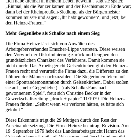
„Ich habe dreimal in meinem Leben geweint“, sagt sie später.
„Einmal, als die Panzer kamen und der Faschismus zu Ende war;
dann bei der Rheinpreußen-Siedlung, als der Bürgermeister
kommen musste und sagen: ‚Ihr habt gewonnen‘; und jetzt, bei
den Heinze-Frauen.“
Mehr Gegenliebe als Schalke nach einem Sieg
Die Firma Heinze lässt sich von Anwälten des
Arbeitgeberverbandes Emscher-Lippe vertreten. Diese weisen
den Vorwurf der Diskriminierung zurück und leugnen den
grundsätzlichen Charakter des Verfahrens. Damit kommen sie
nicht durch: Das Arbeitsgericht Gelsenkirchen gibt den Heinze-
Frauen recht und verurteilt die Firma dazu, die Differenz zu den
Löhnen der Männer nachzuzahlen. Die Siegerinnen feiern auf
einer Spontandemonstration durch Gelsenkirchen. Dabei stoßen
sie auf „mehr Gegenliebe (…) als Schalke-Fans nach
gewonnenem Spiel“, freut sich Christine Becker in der
Gewerkschaftszeitung „druck + papier“ 11/1979. Die Heinze-
Frauen finden: „Selbst wenn wir verloren hätten, es hätte sich
gelohnt.“
Diese Erkenntnis trägt die 29 Mutigen durch den Rest der
Auseinandersetzung. Die Firma Heinze beantragt Revision. Am
19. September 1979 hebt das Landesarbeitsgericht Hamm das
Gelsenkirchener Urteil auf. Wir waren „enttäuscht und empört