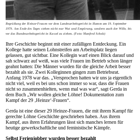
Begrüßung der Heinze-Frauen vor dem Landesarbeitsgericht in Hamm am 19. September
1979. Am Ende des Tages stehen nicht nur Wut und Empörung, sondern auch der Wille, bis
vor das Bundesarbeitsgericht in Kassel zu ziehen. (Foto: Manfred Scholz)
Ihre Geschichte beginnt mit einer zufälligen Entdeckung. Ein
Kollege hatte seinen Lohnstreifen am Arbeitsplatz liegen
gelassen, gut sichtbar. Eine Kollegin warf einen Blick darauf und
sah schwarz auf weiß, was viele Frauen im Betrieb schon länger
geahnt hatten: Die Männer wurden für die gleiche Arbeit besser
bezahlt als sie. Zwei Kolleginnen gingen zum Betriebsrat.
Anfang 1978 war das. „Versprochen hatten wir uns ja eigentlich
nicht viel, weil es bei uns schon immer so war, dass die Frauen
nicht so zusammenhielten, wenn mal was war“, sagt Gerda in
dem Buch „Wir wollen gleiche Löhne! Dokumentation zum
Kampf der 29 ‚Heinze‘-Frauen“.
Gerda ist eine dieser 29 Heinze-Frauen, die mit ihrem Kampf für
gerechte Löhne Geschichte geschrieben haben. Aus ihrem
Kampf, aus ihren Erfahrungen lässt sich manches lernen für
heutige gewerkschaftliche und feministische Kämpfe.
Selbst Ferienjobber wurden besser bezahlt