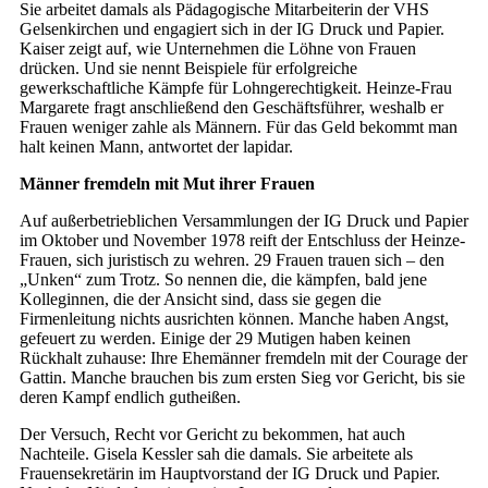
Sie arbeitet damals als Pädagogische Mitarbeiterin der VHS
Gelsenkirchen und engagiert sich in der IG Druck und Papier.
Kaiser zeigt auf, wie Unternehmen die Löhne von Frauen
drücken. Und sie nennt Beispiele für erfolgreiche
gewerkschaftliche Kämpfe für Lohngerechtigkeit. Heinze-Frau
Margarete fragt anschließend den Geschäftsführer, weshalb er
Frauen weniger zahle als Männern. Für das Geld bekommt man
halt keinen Mann, antwortet der lapidar.
Männer fremdeln mit Mut ihrer Frauen
Auf außerbetrieblichen Versammlungen der IG Druck und Papier
im Oktober und November 1978 reift der Entschluss der Heinze-
Frauen, sich juristisch zu wehren. 29 Frauen trauen sich – den
„Unken“ zum Trotz. So nennen die, die kämpfen, bald jene
Kolleginnen, die der Ansicht sind, dass sie gegen die
Firmenleitung nichts ausrichten können. Manche haben Angst,
gefeuert zu werden. Einige der 29 Mutigen haben keinen
Rückhalt zuhause: Ihre Ehemänner fremdeln mit der Courage der
Gattin. Manche brauchen bis zum ersten Sieg vor Gericht, bis sie
deren Kampf endlich gutheißen.
Der Versuch, Recht vor Gericht zu bekommen, hat auch
Nachteile. Gisela Kessler sah die damals. Sie arbeitete als
Frauensekretärin im Hauptvorstand der IG Druck und Papier.