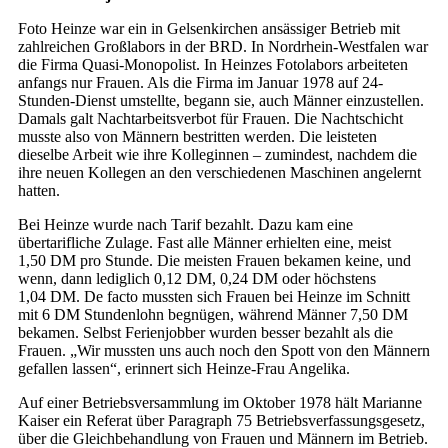
Foto Heinze war ein in Gelsenkirchen ansässiger Betrieb mit
zahlreichen Großlabors in der BRD. In Nordrhein-Westfalen war
die Firma Quasi-Monopolist. In Heinzes Fotolabors arbeiteten
anfangs nur Frauen. Als die Firma im Januar 1978 auf 24-
Stunden-Dienst umstellte, begann sie, auch Männer einzustellen.
Damals galt Nachtarbeitsverbot für Frauen. Die Nachtschicht
musste also von Männern bestritten werden. Die leisteten
dieselbe Arbeit wie ihre Kolleginnen – zumindest, nachdem die
ihre neuen Kollegen an den verschiedenen Maschinen angelernt
hatten.
Bei Heinze wurde nach Tarif bezahlt. Dazu kam eine
übertarifliche Zulage. Fast alle Männer erhielten eine, meist
1,50 DM pro Stunde. Die meisten Frauen bekamen keine, und
wenn, dann lediglich 0,12 DM, 0,24 DM oder höchstens
1,04 DM. De facto mussten sich Frauen bei Heinze im Schnitt
mit 6 DM Stundenlohn begnügen, während Männer 7,50 DM
bekamen. Selbst Ferienjobber wurden besser bezahlt als die
Frauen. „Wir mussten uns auch noch den Spott von den Männern
gefallen lassen“, erinnert sich Heinze-Frau Angelika.
Auf einer Betriebsversammlung im Oktober 1978 hält Marianne
Kaiser ein Referat über Paragraph 75 Betriebsverfassungsgesetz,
über die Gleichbehandlung von Frauen und Männern im Betrieb.