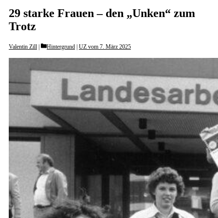
29 starke Frauen – den „Unken“ zum
Trotz
Categories
Valentin Zill
Hintergrund
|
UZ vom 7. März 2025