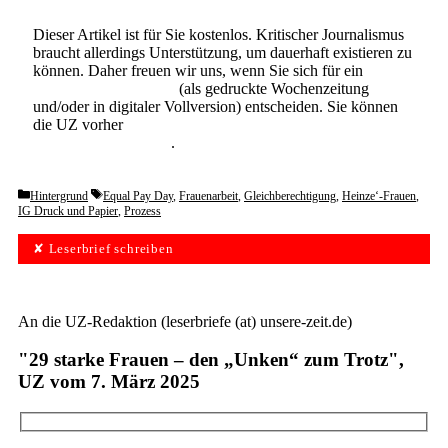
Dieser Artikel ist für Sie kostenlos. Kritischer Journalismus
braucht allerdings Unterstützung, um dauerhaft existieren zu
können. Daher freuen wir uns, wenn Sie sich für ein
Abonnement der UZ
(als gedruckte Wochenzeitung
und/oder in digitaler Vollversion) entscheiden. Sie können
die UZ vorher
6 Wochen lang kostenlos und
unverbindlich testen
.
Categories
Tags
Hintergrund
Equal Pay Day
,
Frauenarbeit
,
Gleichberechtigung
,
Heinze‘-Frauen
,
IG Druck und Papier
,
Prozess
✘ Leserbrief schreiben
An die UZ-Redaktion (leserbriefe (at) unsere-zeit.de)
"29 starke Frauen – den „Unken“ zum Trotz",
UZ vom 7. März 2025