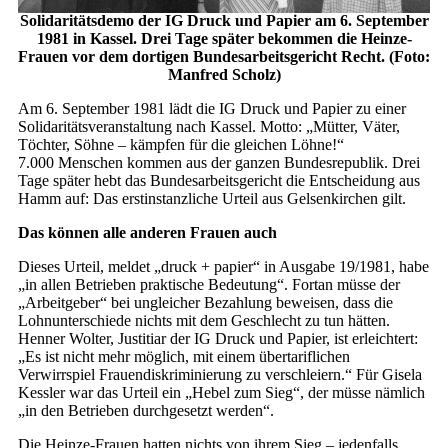
Solidaritätsdemo der IG Druck und Papier am 6. September
1981 in Kassel. Drei Tage später bekommen die Heinze-
Frauen vor dem dortigen Bundesarbeitsgericht Recht. (Foto:
Manfred Scholz)
Am 6. September 1981 lädt die IG Druck und Papier zu einer
Solidaritätsveranstaltung nach Kassel. Motto: „Mütter, Väter,
Töchter, Söhne – kämpfen für die gleichen Löhne!“
7.000 Menschen kommen aus der ganzen Bundesrepublik. Drei
Tage später hebt das Bundesarbeitsgericht die Entscheidung aus
Hamm auf: Das erstinstanzliche Urteil aus Gelsenkirchen gilt.
Das können alle anderen Frauen auch
Dieses Urteil, meldet „druck + papier“ in Ausgabe 19/1981, habe
„in allen Betrieben praktische Bedeutung“. Fortan müsse der
„Arbeitgeber“ bei ungleicher Bezahlung beweisen, dass die
Lohnunterschiede nichts mit dem Geschlecht zu tun hätten.
Henner Wolter, Justitiar der IG Druck und Papier, ist erleichtert:
„Es ist nicht mehr möglich, mit einem übertariflichen
Verwirrspiel Frauendiskriminierung zu verschleiern.“ Für Gisela
Kessler war das Urteil ein „Hebel zum Sieg“, der müsse nämlich
„in den Betrieben durchgesetzt werden“.
Die Heinze-Frauen hatten nichts von ihrem Sieg – jedenfalls