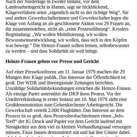
Nach der Niederlage in zweiter Instanz, vor dem
Landesarbeitsgericht in Hamm, sagt sie rückblickend,
Klageverfahren seien „eigentlich nicht so der richtige Weg“. Sie
und andere Gewerkschafterinnen und Gewerkschafter legen die
Klage von Anfang an als geschlossene Aktion von 29 Frauen an,
die zusammenstehen, nicht als „reine Prozessführung“. Kesslers
Begründung: „Wir wollen Mobilisierung, wir wollen
Bewusstseinsentwicklung, wir wollen, dass sich in den Köpfen
was bewegt.“ Die Heinze-Frauen sollten lernen, selbstbewusster
zu werden – und dass Solidarität sie weit bringt.
Heinze-Frauen gehen vor Presse und Gericht
Auf einer Pressekonferenz am 11. Januar 1979 machen die 29
Mutigen ihre Klage publik. Das Interesse der Öffentlichkeit ist
groß. Der WDR und überregionale Zeitungen berichten.
Unzählige Solidaritätsbekundungen erreichen die Heinze-Frauen.
Als einzige Partei unterstützt die DKP ihren Protest. Vor der
Urteilsverkündung in erster Instanz am 10. Mai 1979 zieht eine
Großdemonstration zum Gelsenkirchener Arbeitsgericht. Die
Gewerkschaft verteilt 2.000 Flugblätter. Das Interesse an dem
Prozess ist so groß, dass Prozessbeobachterinnen einen „Info-
Treff“ der IG Druck und Papier vor dem Gericht laufend mit
Neuigkeiten aus dem viel zu kleinen Verhandlungssaal versorgen
müssen. Fasia Jansen demonstriert mit und hat ihre Gitarre dabei.