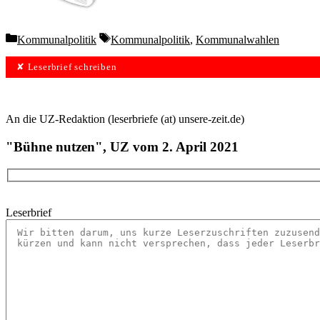
Categories
Tags
Kommunalpolitik
Kommunalpolitik
,
Kommunalwahlen
✘ Leserbrief schreiben
An die UZ-Redaktion (leserbriefe (at) unsere-zeit.de)
"Bühne nutzen", UZ vom 2. April 2021
Leserbrief