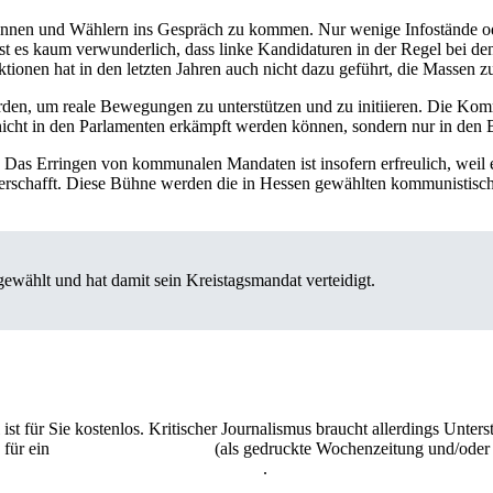
erinnen und Wählern ins Gespräch zu kommen. Nur wenige Infostände 
 ist es kaum verwunderlich, dass linke Kandidaturen in der Regel bei 
tionen hat in den letzten Jahren auch nicht dazu geführt, die Massen zu
rden, um reale Bewegungen zu unterstützen und zu initiieren. Die Kom
e nicht in den Parlamenten erkämpft werden können, sondern nur in d
d. Das Erringen von kommunalen Mandaten ist insofern erfreulich, weil 
 verschafft. Diese Bühne werden die in Hessen gewählten kommunistisc
gewählt und hat damit sein Kreistagsmandat verteidigt.
 ist für Sie kostenlos. Kritischer Journalismus braucht allerdings Unte
 für ein
Abonnement der UZ
(als gedruckte Wochenzeitung und/oder i
kostenlos und unverbindlich testen
.