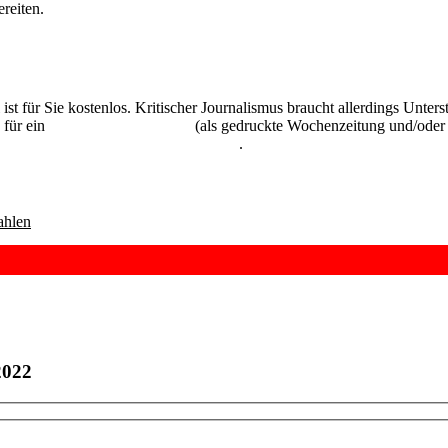
reiten.
 ist für Sie kostenlos. Kritischer Journalismus braucht allerdings Unte
 für ein
Abonnement der UZ
(als gedruckte Wochenzeitung und/oder i
kostenlos und unverbindlich testen
.
hlen
2022