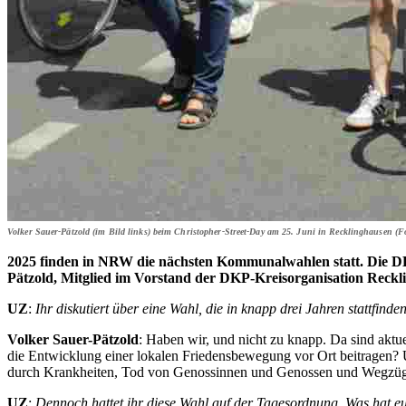
Volker Sauer-Pätzold (im Bild links) beim Christopher-Street-Day am 25. Juni in Recklinghausen (F
2025 finden in NRW die nächsten Kommunalwahlen statt. Die DK
Pätzold, Mitglied im Vorstand der DKP-Kreisorganisation Reckl
UZ
:
Ihr diskutiert über eine Wahl, die in knapp drei Jahren stattfin
Volker Sauer-Pätzold
: Haben wir, und nicht zu knapp. Da sind aktu
die Entwicklung einer lokalen Friedensbewegung vor Ort beitragen? Un
durch Krankheiten, Tod von Genossinnen und Genossen und Wegzüge – 
UZ
:
Dennoch hattet ihr diese Wahl auf der Tagesordnung. Was hat e