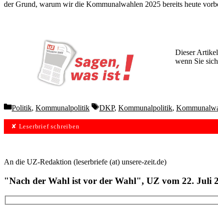
der Grund, warum wir die Kommunalwahlen 2025 bereits heute vorbe
Dieser Artikel
wenn Sie sich
Wochen lang 
Categories
Tags
Politik
,
Kommunalpolitik
DKP
,
Kommunalpolitik
,
Kommunalwa
✘ Leserbrief schreiben
An die UZ-Redaktion (leserbriefe (at) unsere-zeit.de)
"Nach der Wahl ist vor der Wahl", UZ vom 22. Juli 