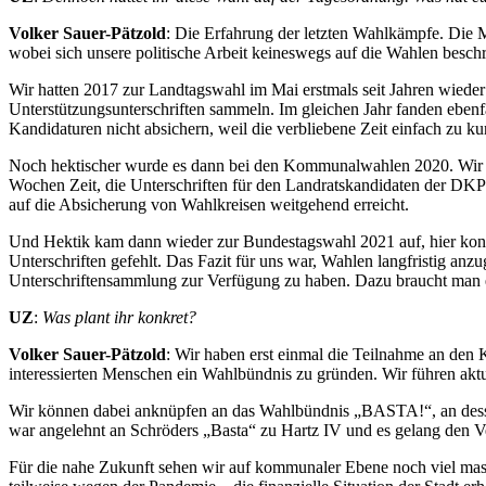
Volker Sauer-Pätzold
: Die Erfahrung der letzten Wahlkämpfe. Die M
wobei sich unsere politische Arbeit keineswegs auf die Wahlen besch
Wir hatten 2017 zur Landtagswahl im Mai erstmals seit Jahren wieder
Unterstützungsunterschriften sammeln. Im gleichen Jahr fanden ebenfa
Kandidaturen nicht absichern, weil die verbliebene Zeit einfach zu ku
Noch hektischer wurde es dann bei den Kommunalwahlen 2020. Wir mu
Wochen Zeit, die Unterschriften für den Landratskandidaten der DKP
auf die Absicherung von Wahlkreisen weitgehend erreicht.
Und Hektik kam dann wieder zur Bundestagswahl 2021 auf, hier konnte
Unterschriften gefehlt. Das Fazit für uns war, Wahlen langfristig a
Unterschriftensammlung zur Verfügung zu haben. Dazu braucht man 
UZ
:
Was plant ihr konkret?
Volker Sauer-Pätzold
: Wir haben erst einmal die Teilnahme an den
interessierten Menschen ein Wahlbündnis zu gründen. Wir führen aktu
Wir können dabei anknüpfen an das Wahlbündnis „BASTA!“, an dessen
war angelehnt an Schröders „Basta“ zu Hartz IV und es gelang den V
Für die nahe Zukunft sehen wir auf kommunaler Ebene noch viel mass