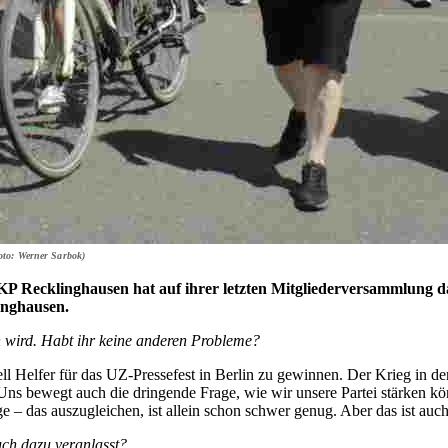
oto: Werner Sarbok)
P Recklinghausen hat auf ihrer letzten Mitgliederversammlung da
inghausen.
den wird. Habt ihr keine anderen Probleme?
ell Helfer für das UZ-Pressefest in Berlin zu gewinnen. Der Krieg in d
s bewegt auch die dringende Frage, wie wir unsere Partei stärken könn
das auszugleichen, ist allein schon schwer genug. Aber das ist auch 
uch dazu veranlasst?