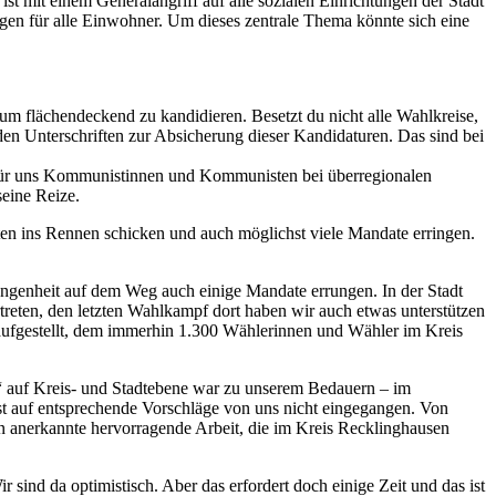
ist mit einem Generalangriff auf alle sozialen Einrichtungen der Stadt
ngen für alle Einwohner. Um dieses zentrale Thema könnte sich eine
um flächendeckend zu kandidieren. Besetzt du nicht alle Wahlkreise,
en Unterschriften zur Absicherung dieser Kandidaturen. Das sind bei
de für uns Kommunistinnen und Kommunisten bei überregionalen
eine Reize.
en ins Rennen schicken und auch möglichst viele Mandate erringen.
ngenheit auf dem Weg auch einige Mandate errungen. In der Stadt
rtreten, den letzten Wahlkampf dort haben wir auch etwas unterstützen
ufgestellt, dem immerhin 1.300 Wählerinnen und Wähler im Kreis
e“ auf Kreis- und Stadtebene war zu unserem Bedauern – im
st auf entsprechende Vorschläge von uns nicht eingegangen. Von
en anerkannte hervorragende Arbeit, die im Kreis Recklinghausen
 sind da optimistisch. Aber das erfordert doch einige Zeit und das ist