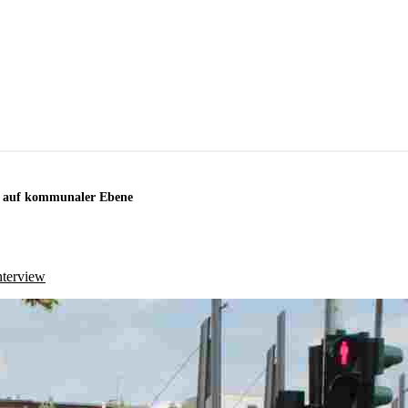
ur auf kommunaler Ebene
l
nterview