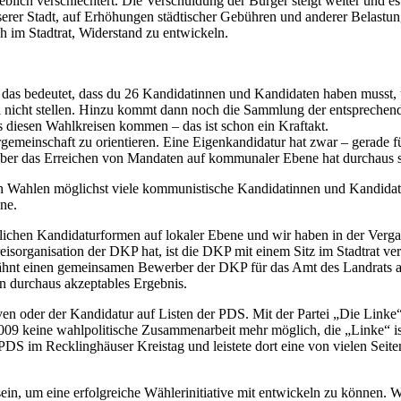
eblich verschlechtert. Die Verschuldung der Bürger steigt weiter und es 
nserer Stadt, auf Erhöhungen städtischer Gebühren und anderer Belastu
h im Stadtrat, Widerstand zu entwickeln.
 das bedeutet, dass du 26 Kandidatinnen und Kandidaten haben musst, 
l nicht stellen. Hinzu kommt dann noch die Sammlung der entsprechend
s diesen Wahlkreisen kommen – das ist schon ein Kraftakt.
lergemeinschaft zu orientieren. Eine Eigenkandidatur hat zwar – gera
, aber das Erreichen von Mandaten auf kommunaler Ebene hat durchaus s
en Wahlen möglichst viele kommunistische Kandidatinnen und Kandidat
ne.
ichen Kandidaturformen auf lokaler Ebene und wir haben in der Verga
eisorganisation der DKP hat, ist die DKP mit einem Sitz im Stadtrat ve
ähnt einen gemeinsamen Bewerber der DKP für das Amt des Landrats a
n durchaus akzeptables Ergebnis.
ven oder der Kandidatur auf Listen der PDS. Mit der Partei „Die Link
009 keine wahlpolitische Zusammenarbeit mehr möglich, die „Linke“ i
DS im Recklinghäuser Kreistag und leistete dort eine von vielen Seit
in, um eine erfolgreiche Wählerinitiative mit entwickeln zu können. Wir