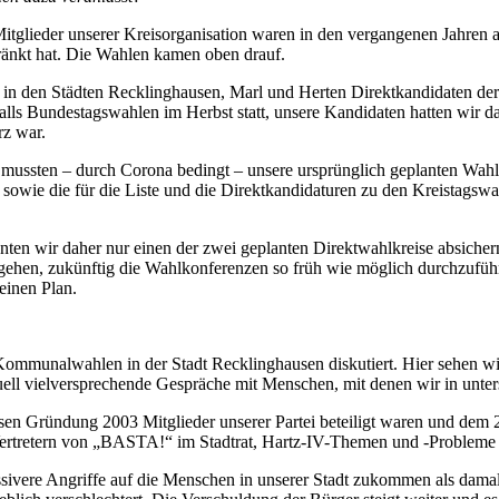
itglieder unserer Kreisorganisation waren in den vergangenen Jahren 
ränkt hat. Die Wahlen kamen oben drauf.
 in den Städten Recklinghausen, Marl und Herten Direktkandidaten der
lls Bundestagswahlen im Herbst statt, unsere Kandidaten hatten wir da
rz war.
ssten – durch Corona bedingt – unsere ursprünglich geplanten Wahlv
 sowie die für die Liste und die Direktkandidaturen zu den Kreistags
n wir daher nur einen der zwei geplanten Direktwahlkreise absichern.
nzugehen, zukünftig die Wahlkonferenzen so früh wie möglich durchzuf
einen Plan.
 Kommunalwahlen in der Stadt Recklinghausen diskutiert. Hier sehen w
ell vielversprechende Gespräche mit Menschen, mit denen wir in unters
 Gründung 2003 Mitglieder unserer Partei beteiligt waren und dem 2
ertretern von „BASTA!“ im Stadtrat, Hartz-IV-Themen und -Probleme in
ivere Angriffe auf die Menschen in unserer Stadt zukommen als damals