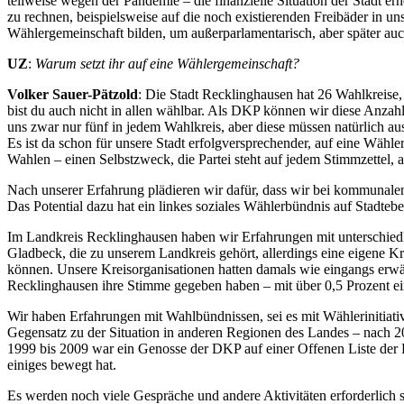
teilweise wegen der Pandemie – die finanzielle Situation der Stadt erh
zu rechnen, beispielsweise auf die noch existierenden Freibäder in u
Wählergemeinschaft bilden, um außerparlamentarisch, aber später auc
UZ
:
Warum setzt ihr auf eine Wählergemeinschaft?
Volker Sauer-Pätzold
: Die Stadt Recklinghausen hat 26 Wahlkreise,
bist du auch nicht in allen wählbar. Als DKP können wir diese Anzah
uns zwar nur fünf in jedem Wahlkreis, aber diese müssen natürlich au
Es ist da schon für unsere Stadt erfolgversprechender, auf eine Wäh
Wahlen – einen Selbstzweck, die Partei steht auf jedem Stimmzettel
Nach unserer Erfahrung plädieren wir dafür, dass wir bei kommunal
Das Potential dazu hat ein linkes soziales Wählerbündnis auf Stadtebe
Im Landkreis Recklinghausen haben wir Erfahrungen mit unterschiedl
Gladbeck, die zu unserem Landkreis gehört, allerdings eine eigene Kr
können. Unsere Kreisorganisationen hatten damals wie eingangs erw
Recklinghausen ihre Stimme gegeben haben – mit über 0,5 Prozent ei
Wir haben Erfahrungen mit Wahlbündnissen, sei es mit Wählerinitiati
Gegensatz zu der Situation in anderen Regionen des Landes – nach 2
1999 bis 2009 war ein Genosse der DKP auf einer Offenen Liste der P
einiges bewegt hat.
Es werden noch viele Gespräche und andere Aktivitäten erforderlich se