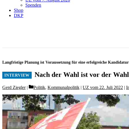
Spenden
Shop
DKP
Langfristige Planung ist Voraussetzung für eine erfolgreiche Kandidat
Nach der Wahl ist vor der Wah
Categories
Gerd Ziegler
Politik
,
Kommunalpolitik
|
UZ vom 22. Juli 2022
|
I