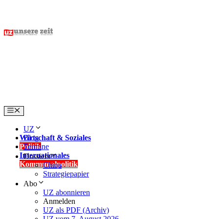
Skip
to
content
Menu
UZ
Wirtschaft & Soziales
Blog
Politik
Termine
Internationales
Dossiers
Kommunalpolitik
China
Strategiepapier
Abo
UZ abonnieren
Anmelden
UZ als PDF (Archiv)
UZ vom 7. August 2026