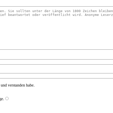
n und verstanden habe.
ge
.