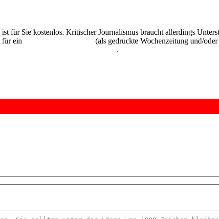
 ist für Sie kostenlos. Kritischer Journalismus braucht allerdings Unte
 für ein
Abonnement der UZ
(als gedruckte Wochenzeitung und/oder i
kostenlos und unverbindlich testen
.