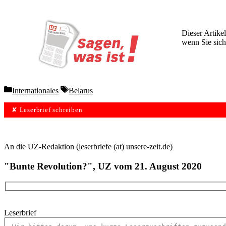
Dieser Artikel
wenn Sie sich
Wochen lang 
Categories
Tags
Internationales
Belarus
✘ Leserbrief schreiben
An die UZ-Redaktion (leserbriefe (at) unsere-zeit.de)
"Bunte Revolution?", UZ vom 21. August 2020
Leserbrief