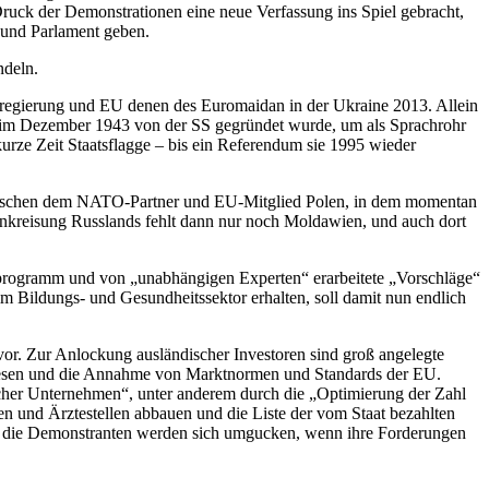
uck der Demonstrationen eine neue Verfassung ins Spiel gebracht,
 und Parlament geben.
ndeln.
s­regierung und EU denen des Euromaidan in der Ukraine 2013. Allein
r im Dezember 1943 von der SS gegründet wurde, um als Sprachrohr
urze Zeit Staatsflagge – bis ein Referendum sie 1995 wieder
. Zwischen dem NATO-Partner und EU-Mitglied Polen, in dem momentan
inkreisung Russlands fehlt dann nur noch Moldawien, und auch dort
hlprogramm und von „unabhängigen Experten“ erarbeitete „Vorschläge“
im Bildungs- und Gesundheitssektor erhalten, soll damit nun endlich
vor. Zur Anlockung ausländischer Investoren sind groß angelegte
nzwesen und die Annahme von Marktnormen und Standards der EU.
tlicher Unternehmen“, unter anderem durch die „Optimierung der Zahl
n und Ärztestellen abbauen und die Liste der vom Staat bezahlten
d die Demonstranten werden sich umgucken, wenn ihre Forderungen