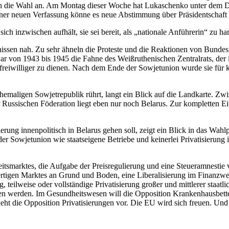
n die Wahl an. Am Montag dieser Woche hat Lukaschenko unter dem Dr
iner neuen Verfassung könne es neue Abstimmung über Präsidentschaft
h inzwischen aufhält, sie sei bereit, als „nationale Anführerin“ zu ha
issen nah. Zu sehr ähneln die Proteste und die Reaktionen von Bunde
war von 1943 bis 1945 die Fahne des Weißruthenischen Zentralrats, de
freiwilliger zu dienen. Nach dem Ende der Sowjetunion wurde sie für k
 ehemaligen Sowjetrepublik rührt, langt ein Blick auf die Landkarte
r Russischen Föderation liegt eben nur noch Belarus. Zur kompletten E
rung innenpolitisch in Belarus gehen soll, zeigt ein Blick in das Wa
er Sowjetunion wie staatseigene Betriebe und keinerlei Privatisierung 
itsmarktes, die Aufgabe der Preisregulierung und eine Steueramnestie 
lwertigen Marktes an Grund und Boden, eine Liberalisierung im Fina
 teilweise oder vollständige Privatisierung großer und mittlerer staa
ogen werden. Im Gesundheitswesen will die Opposition Krankenhausbette
ht die Opposition Privatisierungen vor. Die EU wird sich freuen. Un