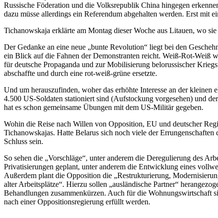
Russische Föderation und die Volksrepublik China hingegen erkenne
dazu müsse allerdings ein Referendum abgehalten werden. Erst mit e
Tichanowskaja erklärte am Montag dieser Woche aus Litauen, wo sie sic
Der Gedanke an eine neue „bunte Revolution“ liegt bei den Geschehn
ein Blick auf die Fahnen der Demonstranten reicht. Weiß-Rot-Weiß 
für deutsche Propaganda und zur Mobilisierung belorussischer Kriegs
abschaffte und durch eine rot-weiß-grüne ersetzte.
Und um herauszufinden, woher das erhöhte Interesse an der kleinen
4.500 US-Soldaten stationiert sind (Aufstockung vorgesehen) und de
hat es schon gemeinsame Übungen mit dem US-Militär gegeben.
Wohin die Reise nach Willen von Opposition, EU und deutscher Regie
Tichanowskajas. Hatte Belarus sich noch viele der Errungenschaften d
Schluss sein.
So sehen die „Vorschläge“, unter anderem die Deregulierung des Arbe
Privatisierungen geplant, unter anderem die Entwicklung eines vol
Außerdem plant die Opposition die „Restrukturierung, Modernisierung,
alter Arbeitsplätze“. Hierzu sollen „ausländische Partner“ herangez
Behandlungen zusammenkürzen. Auch für die Wohnungswirtschaft sie
nach einer Oppositionsregierung erfüllt werden.