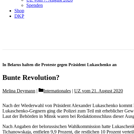
Spenden
Shop
DKP
In Belarus halten die Proteste gegen Präsident Lukaschenko an
Bunte Revolution?
Categories
Melina Deymann
Internationales
|
UZ vom 21. August 2020
Nach der Wiederwahl von Präsident Alexander Lukaschenko kommt Be
Lukaschenko-Gegnern ging die Polizei zum Teil mit erheblicher Gewa
Laut der Behörden in Minsk waren bei Redaktionsschluss dieser Au
Nach Angaben der belorussischen Wahlkommission hatte Lukaschenko 
Tichanowskaja, entfielen 9,9 Prozent, die restlichen 10 Prozent vertei