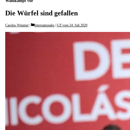
Wahlkampf vor
Die Würfel sind gefallen
Categories
Carolus Wimmer
Internationales
|
UZ vom 24. Juli 2020