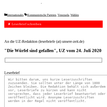
unverbindlich testen
.
Categories
Tags
Internationales
Kommunistische Parteien
,
Venezuela
,
Wahlen
✘ Leserbrief schreiben
An die UZ-Redaktion (leserbriefe (at) unsere-zeit.de)
"Die Würfel sind gefallen", UZ vom 24. Juli 2020
Leserbrief