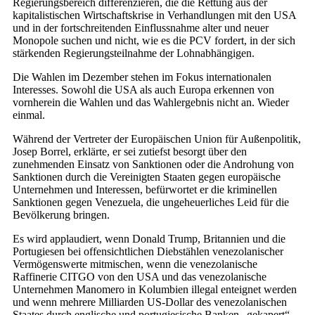
Regierungsbereich differenzieren, die die Rettung aus der
kapitalistischen Wirtschaftskrise in Verhandlungen mit den USA
und in der fortschreitenden Einflussnahme alter und neuer
Monopole suchen und nicht, wie es die PCV fordert, in der sich
stärkenden Regierungsteilnahme der Lohnabhängigen.
Die Wahlen im Dezember stehen im Fokus internationalen
Interesses. Sowohl die USA als auch Europa erkennen von
vornherein die Wahlen und das Wahlergebnis nicht an. Wieder
einmal.
Während der Vertreter der Europäischen Union für Außenpolitik,
Josep Borrel, erklärte, er sei zutiefst besorgt über den
zunehmenden Einsatz von Sanktionen oder die Androhung von
Sanktionen durch die Vereinigten Staaten gegen europäische
Unternehmen und Interessen, befürwortet er die kriminellen
Sanktionen gegen Venezuela, die ungeheuerliches Leid für die
Bevölkerung bringen.
Es wird applaudiert, wenn Donald Trump, Britannien und die
Portugiesen bei offensichtlichen Diebstählen venezolanischer
Vermögenswerte mitmischen, wenn die venezolanische
Raffinerie CITGO von den USA und das venezolanische
Unternehmen Manomero in Kolumbien illegal enteignet werden
und wenn mehrere Milliarden US-Dollar des venezolanischen
Staates durch englische und portugiesische Banken „gekapert“