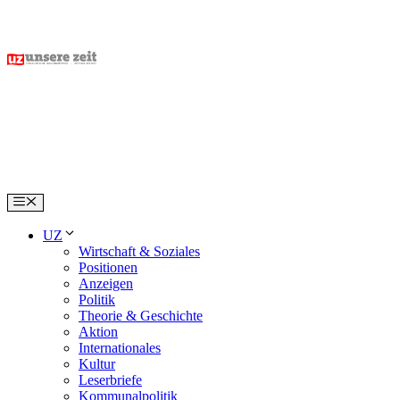
Skip
to
content
Menu
UZ
Wirtschaft & Soziales
Positionen
Anzeigen
Politik
Theorie & Geschichte
Aktion
Internationales
Kultur
Leserbriefe
Kommunalpolitik