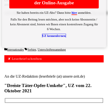
Geschichte schreiben!“Dragoljub Milanovic ... Bitte
hier
der Online-Ausgabe
anmelden
Sie haben bereits ein UZ-Abo? Dann bitte
hier
anmelden.
d2FyIHfDpGhyZW5kIGRlcyB2w7Zsa2VycmVjaHRzd2lkcml
Falls Sie den Beitrag lesen möchten, aber noch keine Abonnentin /
kein Abonnent sind, bieten wir Ihnen einen kostenlosen Zugang für
6 Wochen.
UZ kennenlernen
Categories
Tags
Internationales
Serbien
,
Unterschriftensammlung
✘ Leserbrief schreiben
An die UZ-Redaktion (leserbriefe (at) unsere-zeit.de)
"Dreiste Täter-Opfer-Umkehr", UZ vom 22.
Oktober 2021