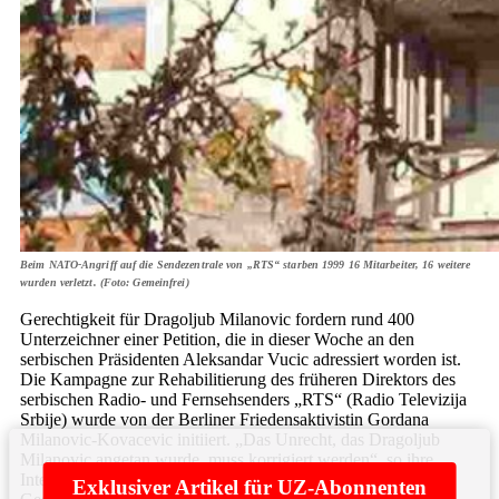
Beim NATO-Angriff auf die Sendezentrale von „RTS“ starben 1999 16 Mitarbeiter, 16 weitere
wurden verletzt. (Foto: Gemeinfrei)
Gerechtigkeit für Dragoljub Milanovic fordern rund 400
Unterzeichner einer Petition, die in dieser Woche an den
serbischen Präsidenten Aleksandar Vucic adressiert worden ist.
Die Kampagne zur Rehabilitierung des früheren Direktors des
serbischen Radio- und Fernsehsenders „RTS“ (Radio Televizija
Srbije) wurde von der Berliner Friedensaktivistin Gordana
Milanovic-Kovacevic initiiert. „Das Unrecht, das Dragoljub
Milanovic angetan wurde, muss korrigiert werden“, so ihre
Intention. „Wir dürfen nicht zulassen, dass Feinde unsere
Exklusiver Artikel für UZ-Abonnenten