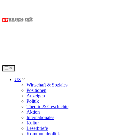
Skip
to
content
Menu
UZ
Wirtschaft & Soziales
Positionen
Anzeigen
Politik
Theorie & Geschichte
Aktion
Internationales
Kultur
Leserbriefe
Kommunalpolitik